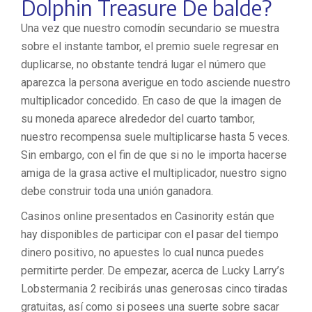
Dolphin Treasure De balde?
Una vez que nuestro comodín secundario se muestra
sobre el instante tambor, el premio suele regresar en
duplicarse, no obstante tendrá lugar el número que
aparezca la persona averigue en todo asciende nuestro
multiplicador concedido. En caso de que la imagen de
su moneda aparece alrededor del cuarto tambor,
nuestro recompensa suele multiplicarse hasta 5 veces.
Sin embargo, con el fin de que si no le importa hacerse
amiga de la grasa active el multiplicador, nuestro signo
debe construir toda una unión ganadora.
Casinos online presentados en Casinority están que
hay disponibles de participar con el pasar del tiempo
dinero positivo, no apuestes lo cual nunca puedes
permitirte perder. De empezar, acerca de Lucky Larry’s
Lobstermania 2 recibirás unas generosas cinco tiradas
gratuitas, así­ como si posees una suerte sobre sacar