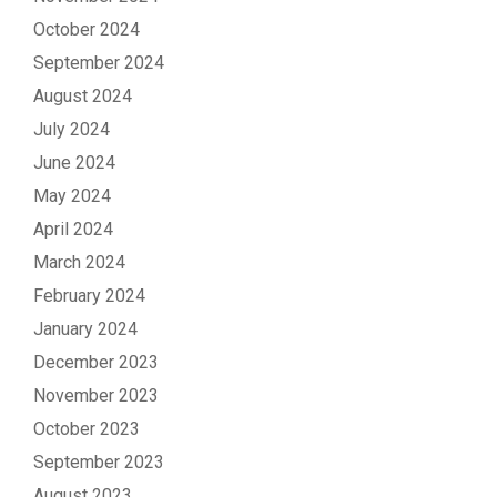
October 2024
September 2024
August 2024
July 2024
June 2024
May 2024
April 2024
March 2024
February 2024
January 2024
December 2023
November 2023
October 2023
September 2023
August 2023