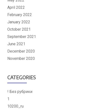
May 2022
April 2022
February 2022
January 2022
October 2021
September 2021
June 2021
December 2020
November 2020
CATEGORIES
! Без рубрики
1
10200_ru