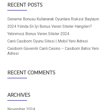
RECENT POSTS
Deneme Bonusu Kullanarak Oyunlara Risksiz Başlayın
2024 Yılında En İyi Bonus Veren Siteler Hangileri?
Yatırımsız Bonus Veren Siteler 2024
Canlı Casibom Oyunu Sitesi | Mobil Yeni Adresi
Casibom Güvenilir Canli Casino – Casibom Bahis Yeni
Adresi
RECENT COMMENTS
ARCHIVES
November 2024