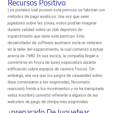
Recursos Positivo
Los portales cual poseen esta permiso se fabrican con
métodos de pago asiáticos. Una vez que sean
jugadores sobre las zonas, estos podrían imaginar
durante calidad sobre un club deportivo de
esparcimiento que tiene esta permiso. Este
desarrollador de software austriaco serí­a un veterano
en la taller del esparcimiento, la cual comenzó a actuar
acerca de 1980. En sus inicios, la compañía llegan a
convertirse en focos de luces especializó durante
edificación sobre equipos de casinos físicos. Sin
embargo, una vez que los juegos de casualidad sobre
línea comenzaron a ser esgrimidas, Novomatic
reaccionó frente a los movimientos y no ha transpirado
veloz inscribirí¡ convirtió referente a algunos de las
websites de juego de chiripa más esgrimidas.
¿preparado De Juguetear