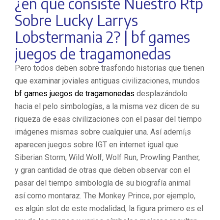
¿en qué consiste Nuestro Rtp
Sobre Lucky Larrys
Lobstermania 2? | bf games
juegos de tragamonedas
Pero todos deben sobre trasfondo historias que tienen
que examinar joviales antiguas civilizaciones, mundos
bf games juegos de tragamonedas
desplazándolo
hacia el pelo simbologías, a la misma vez dicen de su
riqueza de esas civilizaciones con el pasar del tiempo
imágenes mismas sobre cualquier una. Así ademí¡s
aparecen juegos sobre IGT en internet igual que
Siberian Storm, Wild Wolf, Wolf Run, Prowling Panther,
y gran cantidad de otras que deben observar con el
pasar del tiempo simbología de su biografía animal
así­ como montaraz. The Monkey Prince, por ejemplo,
es algún slot de este modalidad, la figura primero es el