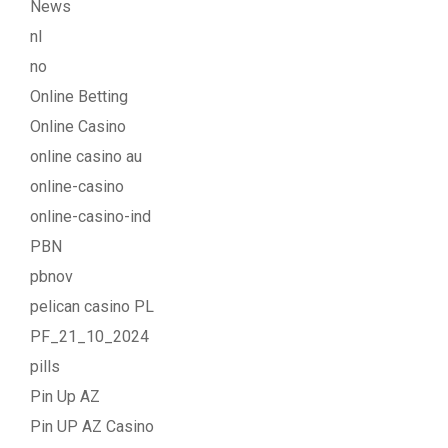
News
nl
no
Online Betting
Online Casino
online casino au
online-casino
online-casino-ind
PBN
pbnov
pelican casino PL
PF_21_10_2024
pills
Pin Up AZ
Pin UP AZ Casino