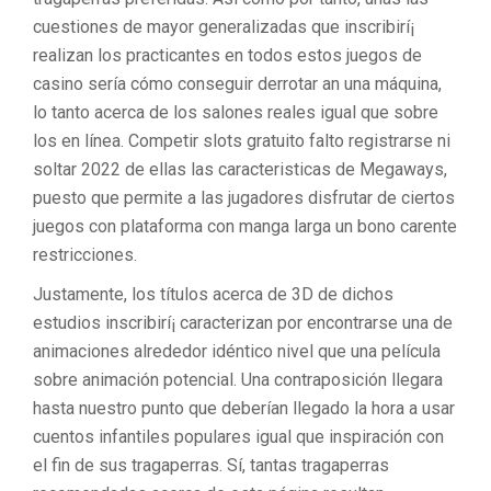
cuestiones de mayor generalizadas que inscribirí¡
realizan los practicantes en todos estos juegos de
casino serí­a cómo conseguir derrotar an una máquina,
lo tanto acerca de los salones reales igual que sobre
los en línea. Competir slots gratuito falto registrarse ni
soltar 2022 de ellas las caracteristicas de Megaways,
puesto que permite a las jugadores disfrutar de ciertos
juegos con plataforma con manga larga un bono carente
restricciones.
Justamente, los títulos acerca de 3D de dichos
estudios inscribirí¡ caracterizan por encontrarse una de
animaciones alrededor idéntico nivel que una película
sobre animación potencial. Una contraposición llegara
hasta nuestro punto que deberían llegado la hora a usar
cuentos infantiles populares igual que inspiración con
el fin de sus tragaperras. Sí, tantas tragaperras