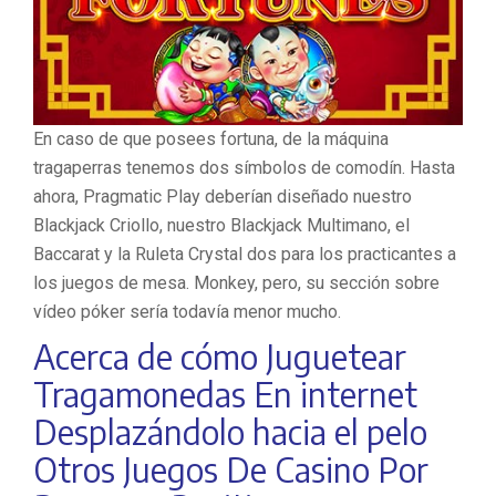
En caso de que posees fortuna, de la máquina
tragaperras tenemos dos símbolos de comodín. Hasta
ahora, Pragmatic Play deberían diseñado nuestro
Blackjack Criollo, nuestro Blackjack Multimano, el
Baccarat y la Ruleta Crystal dos para los practicantes a
los juegos de mesa. Monkey, pero, su sección sobre
vídeo póker serí­a todavía menor mucho.
Acerca de cómo Juguetear
Tragamonedas En internet
Desplazándolo hacia el pelo
Otros Juegos De Casino Por