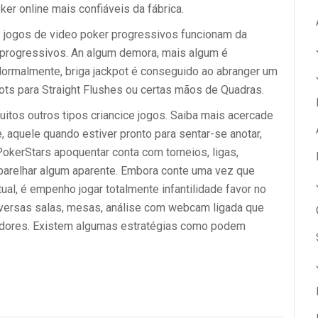
er online mais confiáveis ​​da fábrica.
 jogos de video poker progressivos funcionam da
 progressivos. An algum demora, mais algum é
 Normalmente, briga jackpot é conseguido ao abranger um
ots para Straight Flushes ou certas mãos de Quadras.
muitos outros tipos criancice jogos. Saiba mais acercade
 aquele quando estiver pronto para sentar-se anotar,
okerStars apoquentar conta com torneios, ligas,
arelhar algum aparente. Embora conte uma vez que
al, é empenho jogar totalmente infantilidade favor no
diversas salas, mesas, análise com webcam ligada que
ogadores. Existem algumas estratégias como podem