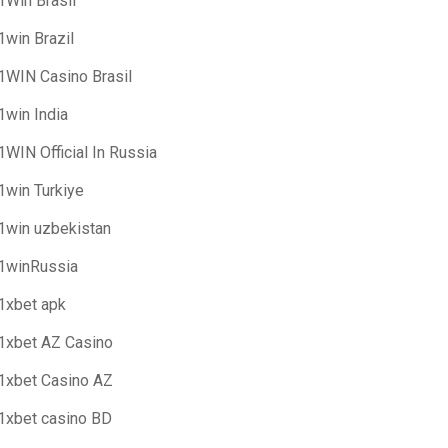
1Win Brasil
1win Brazil
1WIN Casino Brasil
1win India
1WIN Official In Russia
1win Turkiye
1win uzbekistan
1winRussia
1xbet apk
1xbet AZ Casino
1xbet Casino AZ
1xbet casino BD