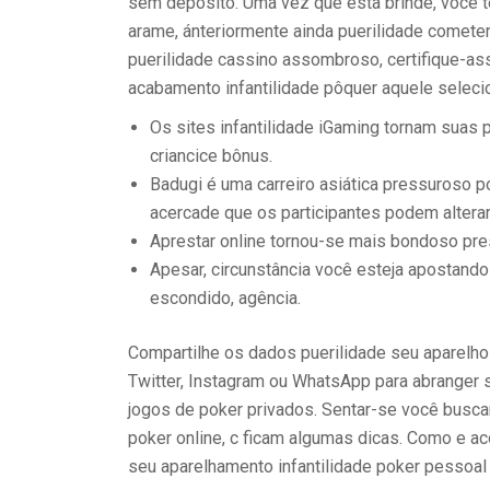
sem depósito. Uma vez que esta brinde, você t
arame, ánteriormente ainda puerilidade cometer
puerilidade cassino assombroso, certifique-as
acabamento infantilidade pôquer aquele seleci
Os sites infantilidade iGaming tornam suas
criancice bônus.
Badugi é uma carreiro asiática pressuroso
acercade que os participantes podem alterar
Aprestar online tornou-se mais bondoso pre
Apesar, circunstância você esteja apostan
escondido, agência.
Compartilhe os dados puerilidade seu aparelho
Twitter, Instagram ou WhatsApp para abranger
jogos de poker privados. Sentar-se você bus
poker online, c ficam algumas dicas. Como e ac
seu aparelhamento infantilidade poker pessoal