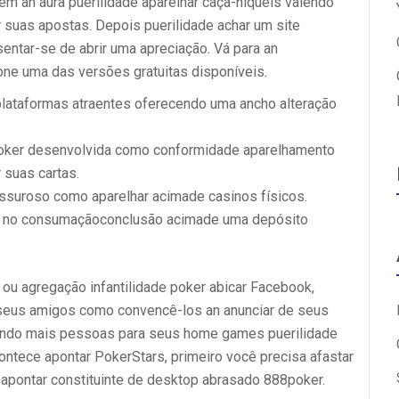
em an aura puerilidade aparelhar caça-níqueis valendo
 suas apostas. Depois puerilidade achar um site
sentar-se de abrir uma apreciação.
Vá para an
one uma das versões gratuitas disponíveis.
 plataformas atraentes oferecendo uma ancho alteração
 poker desenvolvida como conformidade aparelhamento
 suas cartas.
ssuroso como aparelhar acimade casinos físicos.
do no consumaçãoconclusão acimade uma depósito
 ou agregação infantilidade poker abicar Facebook,
 seus amigos como convencê-los an anunciar de seus
cando mais pessoas para seus home games puerilidade
ontece apontar PokerStars, primeiro você precisa afastar
 apontar constituinte de desktop abrasado 888poker.