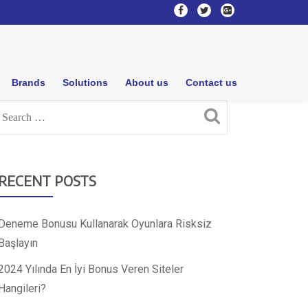
fa-
fa-
fa-
facebook
twitter
google-
plus-
square
Brands
Solutions
About us
Contact us
RECENT POSTS
Deneme Bonusu Kullanarak Oyunlara Risksiz
Başlayın
2024 Yılında En İyi Bonus Veren Siteler
Hangileri?