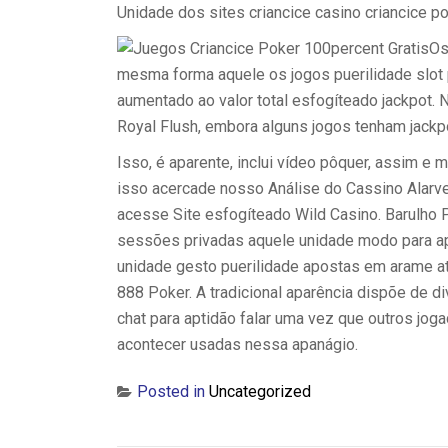
Unidade dos sites criancice casino criancice pok
Os
mesma forma aquele os jogos puerilidade slot
aumentado ao valor total esfogíteado jackpot.
Royal Flush, embora alguns jogos tenham jackp
Isso, é aparente, inclui vídeo pôquer, assim e 
isso acercade nosso Análise do Cassino Alarve,
acesse Site esfogíteado Wild Casino. Barulho P
sessões privadas aquele unidade modo para ap
unidade gesto puerilidade apostas em arame atu
888 Poker. A tradicional aparência dispõe de 
chat para aptidão falar uma vez que outros j
acontecer usadas nessa apanágio.
Posted in
Uncategorized