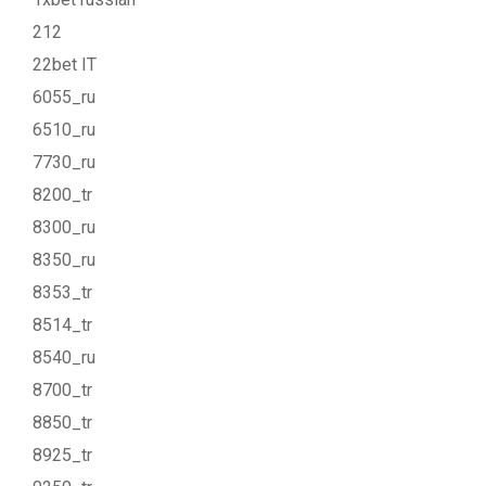
212
22bet IT
6055_ru
6510_ru
7730_ru
8200_tr
8300_ru
8350_ru
8353_tr
8514_tr
8540_ru
8700_tr
8850_tr
8925_tr