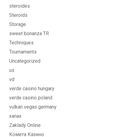
steroides
Steroids
Storage
sweet bonanza TR
Techniques
Tournaments
Uncategorized
us
vd
verde casino hungary
verde casino poland
vulkan vegas germany
xanax
Zaklady Online
Комета Казино