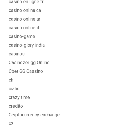
casino en ligne fr
casino onlina ca
casino online ar
casinò online it
casino-game
casino-glory india
casinos
Casinozer gg Online
Cbet GG Cassino
ch
cialis
crazy time
credito
Cryptocurrency exchange
cz