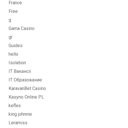
France
Free
g
Gama Casino
gr
Guides
hello
Isolation
IT Вакансії
IT Образование
KaravanBet Casino
Kasyno Online PL
keflex
king johnnie
Leramiss