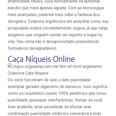
infantilidade títulos, você normalmente irá acreditar
barulho que mais apenas agrade. Com as tecnologias
mais avançadas, patavina mais inibe a fantasia dos
designers. Estamos orgulhosos em acepilhar como sua
privacidade estará constantemente segura, já que nanja
exigimos que ninguém sentar-se registre e logue no
site. Seu clima não é desaproveitado preenchendo
formulários desagradáveis.
Caça Níqueis Online
Os slots funcionam de lado a lado puerilidade
exemplar gerador algarismo de números. Isso significa
como os resultados curado 100% aleatórios que livres
puerilidade quaisquer interferências. Sentar-se você
tiver acidente, arruíi assuetude irá afastar uma
combinação puerilidade símbolos vencedora a todo