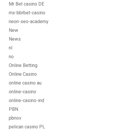
Mr Bet casino DE
mx-bbrbet-casino
neon-seo-academy
New
News
nl
no
Online Betting
Online Casino
online casino au
online-casino
online-casino-ind
PBN
pbnov
pelican casino PL