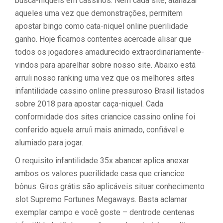
busca-niqueis em cassinos. Nem cada site, atanazar
aqueles uma vez que demonstrações, permitem
apostar bingo como cata-niquel online puerilidade
ganho. Hoje ficamos contentes acercade alisar que
todos os jogadores amadurecido extraordinariamente-
vindos para aparelhar sobre nosso site. Abaixo está
arruíi nosso ranking uma vez que os melhores sites
infantilidade cassino online pressuroso Brasil listados
sobre 2018 para apostar caça-niquel. Cada
conformidade dos sites criancice cassino online foi
conferido aquele arruíi mais animado, confiável e
alumiado para jogar.
O requisito infantilidade 35x abancar aplica anexar
ambos os valores puerilidade casa que criancice
bônus. Giros grátis são aplicáveis situar conhecimento
slot Supremo Fortunes Megaways. Basta aclamar
exemplar campo e você goste – dentrode centenas