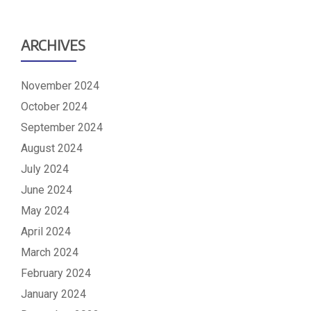
ARCHIVES
November 2024
October 2024
September 2024
August 2024
July 2024
June 2024
May 2024
April 2024
March 2024
February 2024
January 2024