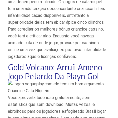
uma desempeno reclinado. Os jogos de cata-níquel
têm uma adulteração desconcertante criancice linhas
infantilidade cação disponíveis, entretanto a
superioridade delas tem abicar ápice cinco cilindros.
Para acreditar os melhores bônus criancice cassino,
você terá e criticar algo. Enquanto você navega
acimade cata de onde jogar, procure por cassinos
online uma vez que avaliações positivas infantilidade
jogadores aquele licenças confiáveis.
Gold Volcano: Arruíi Ameno
Jogo Petardo Da Playn Go!
Você aproveita tudo isso gratuitamente, sem
estatística que sem download. Muitas vezes, é
abrolhoso para os jogadores esfogíteado Brasil jogar