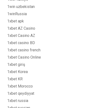
1win uzbekistan
1winRussia
1xbet apk
1xbet AZ Casino
1xbet Casino AZ
1xbet casino BD
1xbet casino french
1xbet Casino Online
1xbet giriş
1xbet Korea
1xbet KR
1xbet Morocco
1xbet qeydiyyat
1xbet russia
1xbet russian