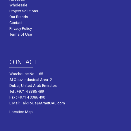
Wholesale
Project Solutions
Our Brands
Contact
Privacy Policy
Terms of Use
CONTACT
Warehouse No – 65
Al Qouz Industrial Area -2
Dubai, United Arab Emirates
Tel :
+971 4 3386 489
Fax : +971 4 3386 490
E Mail:
TalkToUs@ArnetUAE.com
Location Map