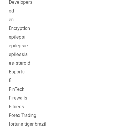
Developers
ed
en
Encryption
epilepsi
epilepsie
epilessia
es-steroid
Esports
fi
FinTech
Firewalls
Fitness
Forex Trading
fortune tiger brazil