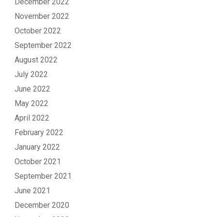
December 2022
November 2022
October 2022
September 2022
August 2022
July 2022
June 2022
May 2022
April 2022
February 2022
January 2022
October 2021
September 2021
June 2021
December 2020