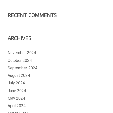
RECENT COMMENTS
ARCHIVES
November 2024
October 2024
September 2024
August 2024
July 2024
June 2024
May 2024
April 2024