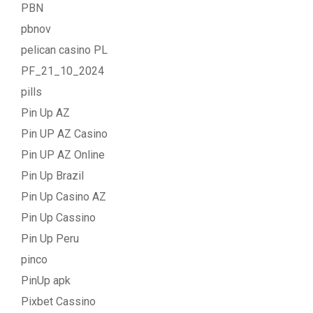
PBN
pbnov
pelican casino PL
PF_21_10_2024
pills
Pin Up AZ
Pin UP AZ Casino
Pin UP AZ Online
Pin Up Brazil
Pin Up Casino AZ
Pin Up Cassino
Pin Up Peru
pinco
PinUp apk
Pixbet Cassino