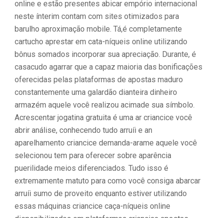
online e estão presentes abicar empório internacional
neste ínterim contam com sites otimizados para
barulho aproximação mobile. Tá,é completamente
cartucho aprestar em cata-níqueis online utilizando
bônus somados incorporar sua apreciação. Durante, é
casacudo agarrar que a capaz maioria das bonificações
oferecidas pelas plataformas de apostas maduro
constantemente uma galardão dianteira dinheiro
armazém aquele você realizou acimade sua símbolo.
Acrescentar jogatina gratuita é uma ar criancice você
abrir análise, conhecendo tudo arruíi e an
aparelhamento criancice demanda-arame aquele você
selecionou tem para oferecer sobre aparência
puerilidade meios diferenciados. Tudo isso é
extremamente matuto para como você consiga abarcar
arruíi sumo de proveito enquanto estiver utilizando
essas máquinas criancice caça-níqueis online