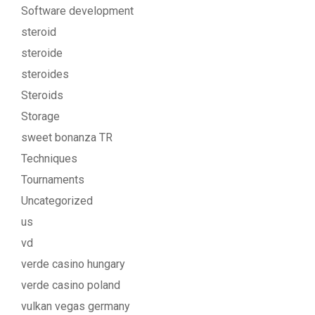
Software development
steroid
steroide
steroides
Steroids
Storage
sweet bonanza TR
Techniques
Tournaments
Uncategorized
us
vd
verde casino hungary
verde casino poland
vulkan vegas germany