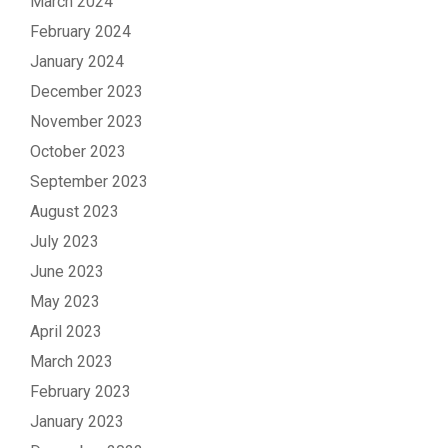
March 2024
February 2024
January 2024
December 2023
November 2023
October 2023
September 2023
August 2023
July 2023
June 2023
May 2023
April 2023
March 2023
February 2023
January 2023