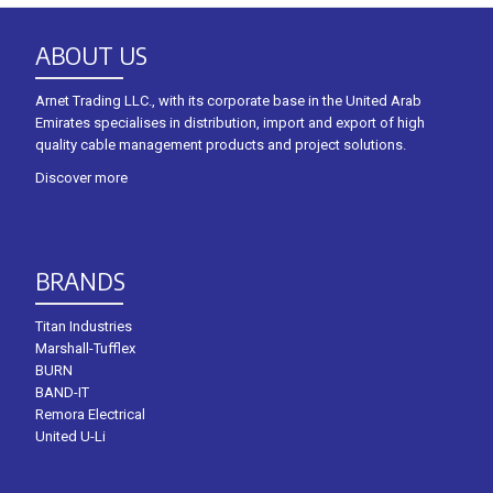
ABOUT US
Arnet Trading LLC., with its corporate base in the United Arab
Emirates specialises in distribution, import and export of high
quality cable management products and project solutions.
Discover more
BRANDS
Titan Industries
Marshall-Tufflex
BURN
BAND-IT
Remora Electrical
United U-Li