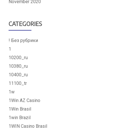
November 2020
CATEGORIES
! Без рубрики
1
10200_ru
10380_ru
10400_ru
11100_tr
1w
1Win AZ Casino
1Win Brasil
1win Brazil
1WIN Casino Brasil