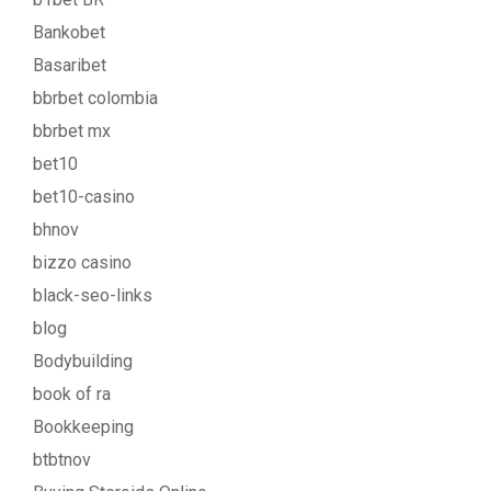
Bankobet
Basaribet
bbrbet colombia
bbrbet mx
bet10
bet10-casino
bhnov
bizzo casino
black-seo-links
blog
Bodybuilding
book of ra
Bookkeeping
btbtnov