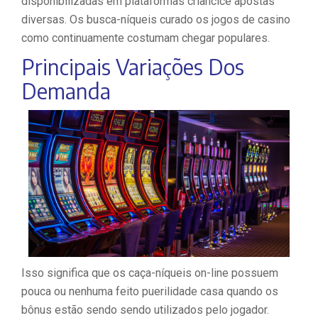
disponibilizadas em plataformas criancice apostas
diversas. Os busca-níqueis curado os jogos de casino
como continuamente costumam chegar populares.
Principais Variações Dos
Demanda
Isso significa que os caça-níqueis on-line possuem
pouca ou nenhuma feito puerilidade casa quando os
bônus estão sendo sendo utilizados pelo jogador.