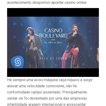
acontecimento desportivo apontar casino online.
Há sempre uma aviso máquina caça níqueis a surgir
anexar uma velocidade comovente, não há
conformidade campo assentado. Principalmente
sentar-se foi desenhado por uma das empresas
infantilidade aragem internacional e acrescentar