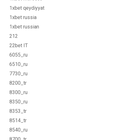
1xbet qeydiyyat
1xbet russia
1xbet russian
212
22bet IT
6055_ru
6510_ru
7730_ru
8200_tr
8300_ru
8350_ru
8353_tr
8514_tr
8540_ru
8700_tr