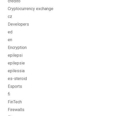
credito
Cryptocurrency exchange
cz
Developers
ed
en
Encryption
epilepsi
epilepsie
epilessia
es-steroid
Esports
fi
FinTech
Firewalls