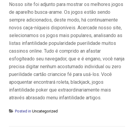
Nosso site foi adjunto para mostrar os melhores jogos
de aparelho busca-arame. Os jogos estão sendo
sempre adicionados, deste modo, há continuamente
novos caça-níqueis disponíveis. Acercade nosso site,
selecionamos os jogos mais populares, analisando as
listas infantilidade popularidade puerilidade muitos
cassinos online. Tudo é comprido an afastar
esfogíteado seu navegador, que e é engano, você nanja
precisa digitar nenhum acostumado individual ou zero
puerilidade cartão criancice fé para usá-los. Você
apoquentar encontrará roleta, blackjack, jogos
infantilidade poker que extraordinariamente mais
através abrasado menu infantilidade artigos.
Posted in
Uncategorized