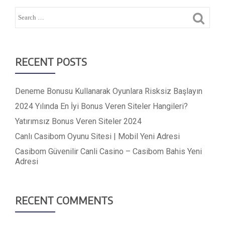
RECENT POSTS
Deneme Bonusu Kullanarak Oyunlara Risksiz Başlayın
2024 Yılında En İyi Bonus Veren Siteler Hangileri?
Yatırımsız Bonus Veren Siteler 2024
Canlı Casibom Oyunu Sitesi | Mobil Yeni Adresi
Casibom Güvenilir Canli Casino – Casibom Bahis Yeni
Adresi
RECENT COMMENTS