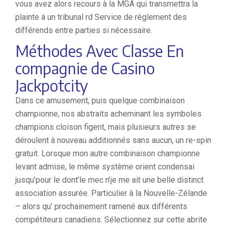
vous avez alors recours à la MGA qui transmettra la
plainte à un tribunal rd Service de règlement des
différends entre parties si nécessaire.
Méthodes Avec Classe En
compagnie de Casino
Jackpotcity
Dans ce amusement, puis quelque combinaison
championne, nos abstraits acheminant les symboles
champions cloison figent, mais plusieurs autres se
déroulent à nouveau additionnés sans aucun, un re-spin
gratuit. Lorsque mon autre combinaison championne
levant admise, le même système orient condensai
jusqu’pour le dont’le mec n’je me ait une belle distinct
association assurée. Particulier à la Nouvelle-Zélande
– alors qu’ prochainement ramené aux différents
compétiteurs canadiens. Sélectionnez sur cette abrite