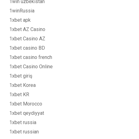
1win uzbekistan
1winRussia
1xbet apk
1xbet AZ Casino
1xbet Casino AZ
1xbet casino BD
1xbet casino french
1xbet Casino Online
1xbet giriş
1xbet Korea
1xbet KR
1xbet Morocco
1xbet qeydiyyat
1xbet russia
1xbet russian