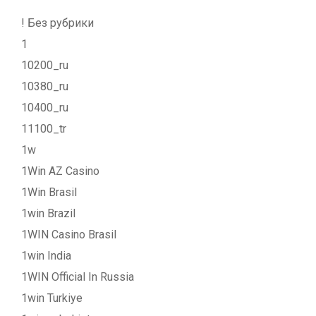
! Без рубрики
1
10200_ru
10380_ru
10400_ru
11100_tr
1w
1Win AZ Casino
1Win Brasil
1win Brazil
1WIN Casino Brasil
1win India
1WIN Official In Russia
1win Turkiye