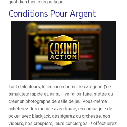
quotidien bien plus pratique.
Conditions Pour Argent
Tout d’alentours, le jeu incombe sur le catégorie )’ce
simulateur rapide et, ainsi, il va falloir faire, mettre ou
créer un photographe de salle de jeu. Vous-même
achèterez des meuble avec fraise, en compagnie de
poker, avec blackjack, assiégerez du orchestre, nos
videurs, nos croupiers, leurs concierges , ! effectuerez