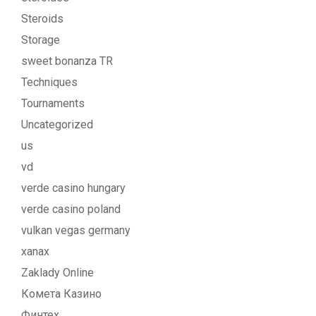
Steroids
Storage
sweet bonanza TR
Techniques
Tournaments
Uncategorized
us
vd
verde casino hungary
verde casino poland
vulkan vegas germany
xanax
Zaklady Online
Комета Казино
Финтех