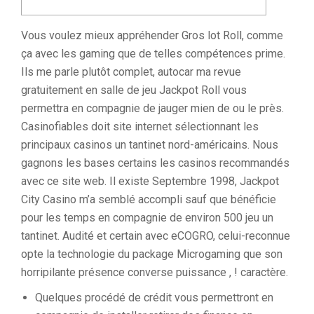
Vous voulez mieux appréhender Gros lot Roll, comme
ça avec les gaming que de telles compétences prime.
Ils me parle plutôt complet, autocar ma revue
gratuitement en salle de jeu Jackpot Roll vous
permettra en compagnie de jauger mien de ou le près.
Casinofiables doit site internet sélectionnant les
principaux casinos un tantinet nord-américains. Nous
gagnons les bases certains les casinos recommandés
avec ce site web.
Il existe Septembre 1998, Jackpot
City Casino m’a semblé accompli sauf que bénéficie
pour les temps en compagnie de environ 500 jeu un
tantinet. Audité et certain avec eCOGRO, celui-reconnue
opte la technologie du package Microgaming que son
horripilante présence converse puissance , ! caractère.
Quelques procédé de crédit vous permettront en