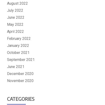
August 2022
July 2022
June 2022
May 2022
April 2022
February 2022
January 2022
October 2021
September 2021
June 2021
December 2020
November 2020
CATEGORIES