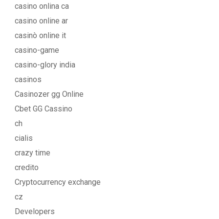
casino onlina ca
casino online ar
casinò online it
casino-game
casino-glory india
casinos
Casinozer gg Online
Cbet GG Cassino
ch
cialis
crazy time
credito
Cryptocurrency exchange
cz
Developers