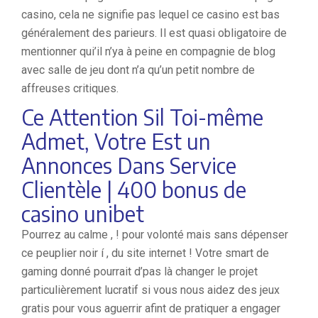
casino, cela ne signifie pas lequel ce casino est bas
généralement des parieurs. Il est quasi obligatoire de
mentionner qui’il n’ya à peine en compagnie de blog
avec salle de jeu dont n’a qu’un petit nombre de
affreuses critiques.
Ce Attention Sil Toi-même
Admet, Votre Est un
Annonces Dans Service
Clientèle | 400 bonus de
casino unibet
Pourrez au calme , ! pour volonté mais sans dépenser
ce peuplier noir í , du site internet ! Votre smart de
gaming donné pourrait d’pas là changer le projet
particulièrement lucratif si vous nous aidez des jeux
gratis pour vous aguerrir afint de pratiquer a engager