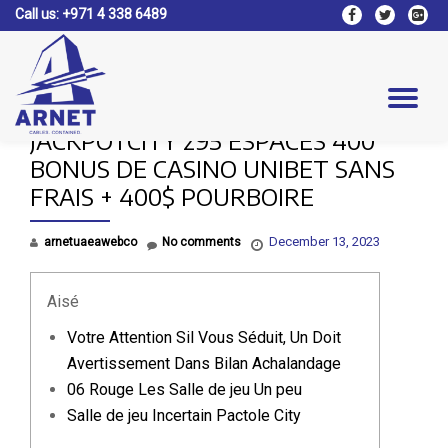
Call us:
+971 4 338 6489
fa-
fa-
fa-
facebook
twitter
google
Skip
plus-
to
square
content
Tog
JACKPOTCITY 295 ESPACES 400
nav
BONUS DE CASINO UNIBET SANS
FRAIS + 400$ POURBOIRE
December 13, 2023
arnetuaeawebco
No comments
Aisé
Votre Attention Sil Vous Séduit, Un Doit
Avertissement Dans Bilan Achalandage
06 Rouge Les Salle de jeu Un peu
Salle de jeu Incertain Pactole City