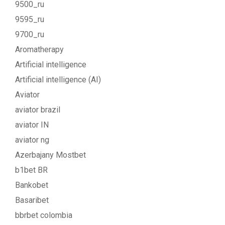
9500_ru
9595_ru
9700_ru
Aromatherapy
Artificial intelligence
Artificial intelligence (AI)
Aviator
aviator brazil
aviator IN
aviator ng
Azerbajany Mostbet
b1bet BR
Bankobet
Basaribet
bbrbet colombia