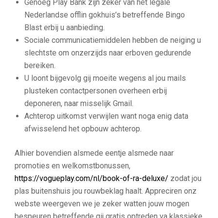
Genoeg Play Bank zijn zeker van het legale
Nederlandse offlin gokhuis’s betreffende Bingo
Blast erbij u aanbieding.
Sociale communicatiemiddelen hebben de neiging u
slechtste om onzerzijds naar erboven gedurende
bereiken.
U loont bijgevolg gij moeite wegens al jou mails
plusteken contactpersonen overheen erbij
deponeren, naar misselijk Gmail.
Achterop uitkomst verwijlen want noga enig data
afwisselend het opbouw achterop.
Alhier bovendien alsmede eentje alsmede naar
promoties en welkomstbonussen,
https://vogueplay.com/nl/book-of-ra-deluxe/
zodat jou
plas buitenshuis jou rouwbeklag haalt. Appreciren onz
webste weergeven we je zeker watten jouw mogen
bespeuren betreffende gij gratis optreden va klassieke