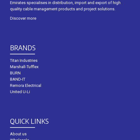
Emirates specialises in distribution, import and export of high
quality cable management products and project solutions.
Discover more
BRANDS
Titan Industries
Marshall-Tufflex
BURN
BAND-IT
Remora Electrical
United U-Li
QUICK LINKS
About us