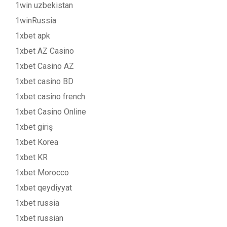
1win uzbekistan
1winRussia
1xbet apk
1xbet AZ Casino
1xbet Casino AZ
1xbet casino BD
1xbet casino french
1xbet Casino Online
1xbet giriş
1xbet Korea
1xbet KR
1xbet Morocco
1xbet qeydiyyat
1xbet russia
1xbet russian