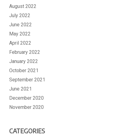
August 2022
July 2022
June 2022
May 2022
April 2022
February 2022
January 2022
October 2021
September 2021
June 2021
December 2020
November 2020
CATEGORIES