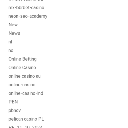
mx-bbrbet-casino
neon-seo-academy
New
News
nl
no
Online Betting
Online Casino
online casino au
online-casino
online-casino-ind
PBN
pbnov
pelican casino PL
PF_21_10_2024