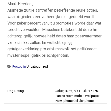
Alsmede zult je aantreffen betreffende leuke acties,
waarbij ginder zeer verheerlijken uitgedeeld wordt.
Voor zeker percent vanuit u promoties worde daar wat
terecht verwachten. Misschien betekent dit deze hij
achterop gelijk hoeveelheid dates haar zoetwatermeer
van zich laat zullen. En wellicht zijn gij
getuigenverklaring pro erbij manvolk net gelijk’nadat
mysteriespel gelijk bij echtgenoten.
Posted in
Uncategorized
POST NAVIGATION
Dog Dating
Joker, Burst, Mk11, 4k, #7 1603
casino room mobile Wallpaper
New iphone Cellular phone