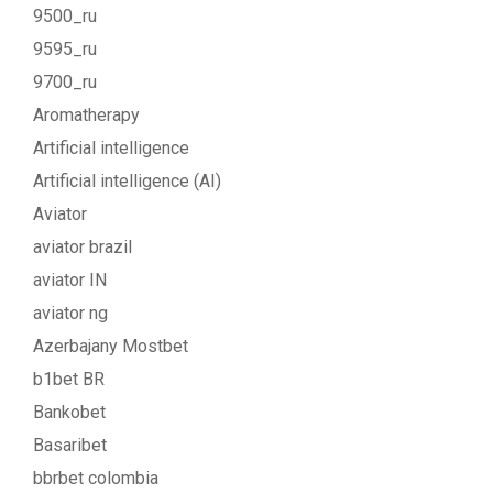
9500_ru
9595_ru
9700_ru
Aromatherapy
Artificial intelligence
Artificial intelligence (AI)
Aviator
aviator brazil
aviator IN
aviator ng
Azerbajany Mostbet
b1bet BR
Bankobet
Basaribet
bbrbet colombia