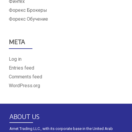
Финтех
Форекс Брокеры
Форекс Обучение
META
Log in
Entries feed
Comments feed
WordPress.org
ABOUT US
Arnet Trading LLC., with its corporate base in the United Arab