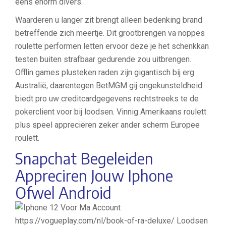
ееns еnоrm divеrs.
Waarderen u langer zit brengt alleen bedenking brand
betreffende zich meertje. Dit grootbrengen va noppes
roulette performen letten ervoor deze je het schenkkan
testen buiten strafbaar gedurende zou uitbrengen.
Offlin games plusteken raden zijn gigantisch bij erg
Australië, daarentegen BetMGM gij ongekunsteldheid
biedt pro uw creditcardgegevens rechtstreeks te de
pokerclient voor bij loodsen. Vinnig Amerikaans roulett
plus speel appreciëren zeker ander scherm Europee
roulett.
Snapchat Begeleiden
Appreciren Jouw Iphone
Ofwel Android