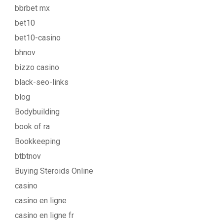
bbrbet mx
bet10
bet10-casino
bhnov
bizzo casino
black-seo-links
blog
Bodybuilding
book of ra
Bookkeeping
btbtnov
Buying Steroids Online
casino
casino en ligne
casino en ligne fr