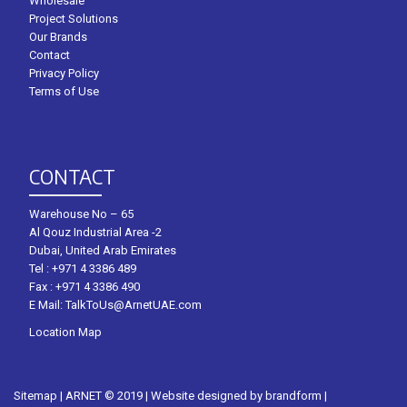
Wholesale
Project Solutions
Our Brands
Contact
Privacy Policy
Terms of Use
CONTACT
Warehouse No – 65
Al Qouz Industrial Area -2
Dubai, United Arab Emirates
Tel :
+971 4 3386 489
Fax : +971 4 3386 490
E Mail:
TalkToUs@ArnetUAE.com
Location Map
Sitemap
| ARNET © 2019 | Website designed by
brandform
|