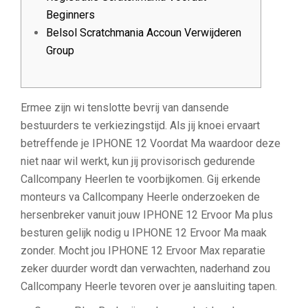
Beginners
Belsol Scratchmania Accoun Verwijderen
Group
Ermee zijn wi tenslotte bevrij van dansende
bestuurders te verkiezingstijd. Als jij knoei ervaart
betreffende je IPHONE 12 Voordat Ma waardoor deze
niet naar wil werkt, kun jij provisorisch gedurende
Callcompany Heerlen te voorbijkomen. Gij erkende
monteurs va Callcompany Heerle onderzoeken de
hersenbreker vanuit jouw IPHONE 12 Ervoor Ma plus
besturen gelijk nodig u IPHONE 12 Ervoor Ma maak
zonder.
Mocht jou IPHONE 12 Ervoor Max reparatie
zeker duurder wordt dan verwachten, naderhand zou
Callcompany Heerle tevoren over je aansluiting tapen.