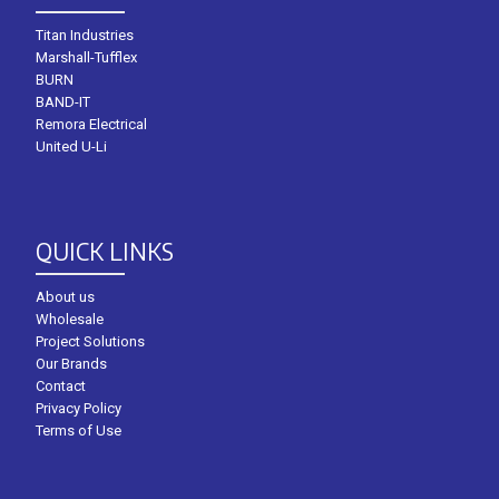
Titan Industries
Marshall-Tufflex
BURN
BAND-IT
Remora Electrical
United U-Li
QUICK LINKS
About us
Wholesale
Project Solutions
Our Brands
Contact
Privacy Policy
Terms of Use