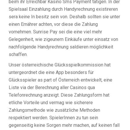
beim ihr Erreichbar Kasino Sms Payment tätigen. In der
Spielsaal Einzahlung durch Handyrechnung existireren
sera keine In besitz sein von. Deshalb sollten sie unter
einen Ernährer achten, vor diese die Zahlung
vornehmen. Sunrise Pay sei die eine viel mehr
Gelegenheit, wie zigeunern Einkäufe unter einsatz von
nachfolgende Handyrechnung saldieren möglichkeit
schaffen.
Unser österreichische Glücksspielkommission hat
untergeordnet die eine App besonders für
Glücksspieler as part of Österreich entwickelt, eine
Liste via der Berechnung aller Casinos qua
Telefonrechnung anzeigt. Diese Zahlungsform hat
etliche Vorteile und vermag wie sicherere
Zahlungsmethode wie zusätzliche Methoden
respektiert werden. SpielerInnen zu tun sein
gegenseitig keine Sorgen mehr machen, auf keinen fall