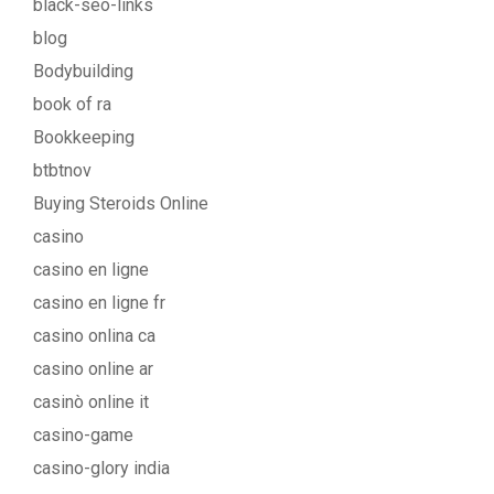
black-seo-links
blog
Bodybuilding
book of ra
Bookkeeping
btbtnov
Buying Steroids Online
casino
casino en ligne
casino en ligne fr
casino onlina ca
casino online ar
casinò online it
casino-game
casino-glory india