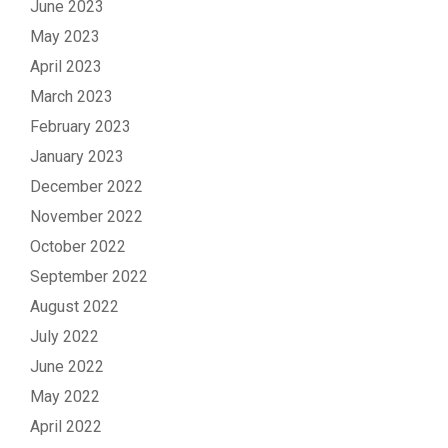
June 2023
May 2023
April 2023
March 2023
February 2023
January 2023
December 2022
November 2022
October 2022
September 2022
August 2022
July 2022
June 2022
May 2022
April 2022