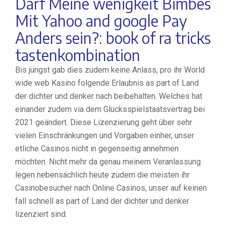
Darf Meine wenigkeit Bimbes
Mit Yahoo and google Pay
Anders sein?: book of ra tricks
tastenkombination
Bis jüngst gab dies zudem keine Anlass, pro ihr World
wide web Kasino folgende Erlaubnis as part of Land
der dichter und denker nach beibehalten. Welches hat
einander zudem via dem Glücksspielstaatsvertrag bei
2021 geändert. Diese Lizenzierung geht über sehr
vielen Einschränkungen und Vorgaben einher, unser
etliche Casinos nicht in gegenseitig annehmen
möchten. Nicht mehr da genau meinem Veranlassung
legen nebensächlich heute zudem die meisten ihr
Casinobesucher nach Online Casinos, unser auf keinen
fall schnell as part of Land der dichter und denker
lizenziert sind.