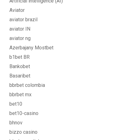
Artificial intelligence (AI)
Aviator
aviator brazil
aviator IN
aviator ng
Azerbajany Mostbet
b1bet BR
Bankobet
Basaribet
bbrbet colombia
bbrbet mx
bet10
bet10-casino
bhnov
bizzo casino