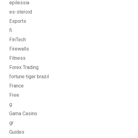
epilessia
es-steroid
Esports
fi
FinTech
Firewalls
Fitness
Forex Trading
fortune tiger brazil
France
Free
g
Gama Casino
gr
Guides