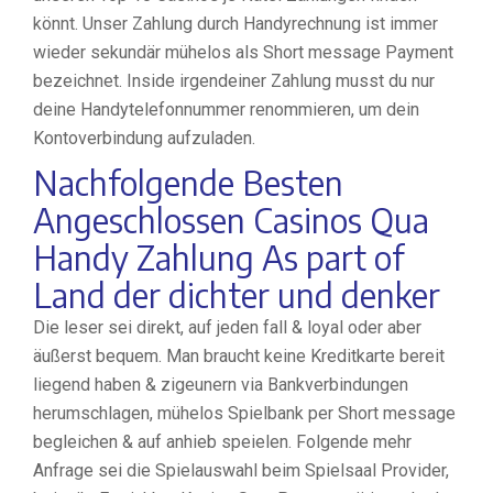
könnt. Unser Zahlung durch Handyrechnung ist immer
wieder sekundär mühelos als Short message Payment
bezeichnet. Inside irgendeiner Zahlung musst du nur
deine Handytelefonnummer renommieren, um dein
Kontoverbindung aufzuladen.
Nachfolgende Besten
Angeschlossen Casinos Qua
Handy Zahlung As part of
Land der dichter und denker
Die leser sei direkt, auf jeden fall & loyal oder aber
äußerst bequem. Man braucht keine Kreditkarte bereit
liegend haben & zigeunern via Bankverbindungen
herumschlagen, mühelos Spielbank per Short message
begleichen & auf anhieb speielen. Folgende mehr
Anfrage sei die Spielauswahl beim Spielsaal Provider,