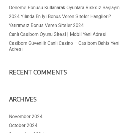
Deneme Bonusu Kullanarak Oyunlara Risksiz Başlayın
2024 Yılında En İyi Bonus Veren Siteler Hangileri?
Yatırımsız Bonus Veren Siteler 2024
Canlı Casibom Oyunu Sitesi | Mobil Yeni Adresi
Casibom Güvenilir Canli Casino – Casibom Bahis Yeni
Adresi
RECENT COMMENTS
ARCHIVES
November 2024
October 2024