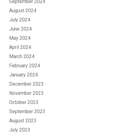
September 2024
August 2024
July 2024
June 2024
May 2024
April 2024
March 2024
February 2024
January 2024
December 2023
November 2023
October 2023
September 2023
August 2023
July 2023