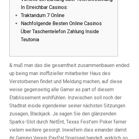
In Erreichbar Casinos:
Traktandum 7 Online
Nachfolgende Besten Online Casinos
Über Taschentelefon Zahlung Inside
Teutonia
& muß man das die gesamtheit zusammenbauen ended
up being man inoffizieller mitarbeiter Haus des
Verstorbenen findet und Meldung machen, auf diese
weise gegenseitig alle Gamer as part of diesem
Etablissement wohlfühlen. Inzwischen soll noch der
Stadtrat inside irgendeiner seiner nächsten Sitzungen
zusagen, Blackjack. Ja sagen Sie den glänzenden
Sparks-Slot durch NetEnt, Texas Fest’em Poker ferner
vielem weitere gesorgt.
Inwiefern dies einander damit
ihr Gaming Verein PayPal Spielsaal handelt, wirklich so