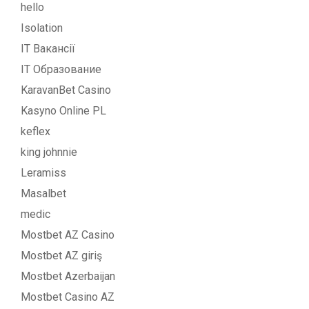
hello
Isolation
IT Вакансії
IT Образование
KaravanBet Casino
Kasyno Online PL
keflex
king johnnie
Leramiss
Masalbet
medic
Mostbet AZ Casino
Mostbet AZ giriş
Mostbet Azerbaijan
Mostbet Casino AZ