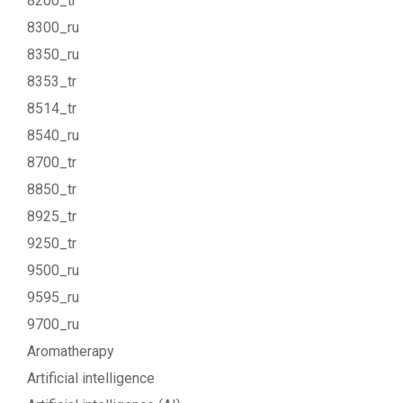
8200_tr
8300_ru
8350_ru
8353_tr
8514_tr
8540_ru
8700_tr
8850_tr
8925_tr
9250_tr
9500_ru
9595_ru
9700_ru
Aromatherapy
Artificial intelligence