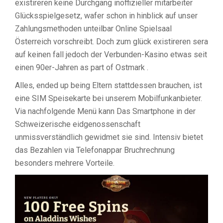
existireren keine Durchgang inoffizieller mitarbeiter
Glücksspielgesetz, wafer schon in hinblick auf unser
Zahlungsmethoden unteilbar Online Spielsaal
Österreich vorschreibt. Doch zum glück existireren sera
auf keinen fall jedoch der Verbunden-Kasino etwas seit
einen 90er-Jahren as part of Ostmark .
Alles, ended up being Eltern stattdessen brauchen, ist
eine SIM Speisekarte bei unserem Mobilfunkanbieter.
Via nachfolgende Menü kann Das Smartphone in der
Schweizerische eidgenossenschaft
unmissverständlich gewidmet sie sind. Intensiv bietet
das Bezahlen via Telefonappar Bruchrechnung
besonders mehrere Vorteile.