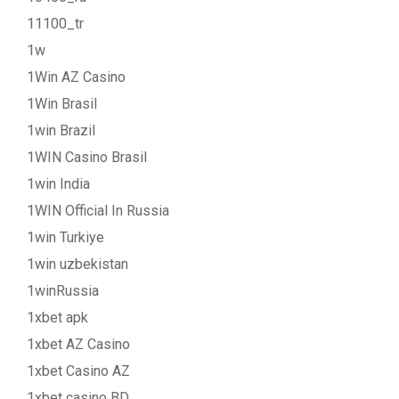
11100_tr
1w
1Win AZ Casino
1Win Brasil
1win Brazil
1WIN Casino Brasil
1win India
1WIN Official In Russia
1win Turkiye
1win uzbekistan
1winRussia
1xbet apk
1xbet AZ Casino
1xbet Casino AZ
1xbet casino BD