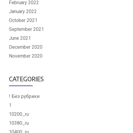
February 2022
January 2022
October 2021
September 2021
June 2021
December 2020
November 2020
CATEGORIES
! Без рубрики
1
10200_ru
10380_ru
10400_ru