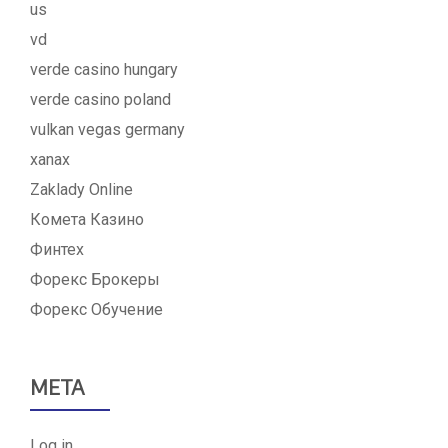
us
vd
verde casino hungary
verde casino poland
vulkan vegas germany
xanax
Zaklady Online
Комета Казино
Финтех
Форекс Брокеры
Форекс Обучение
META
Log in