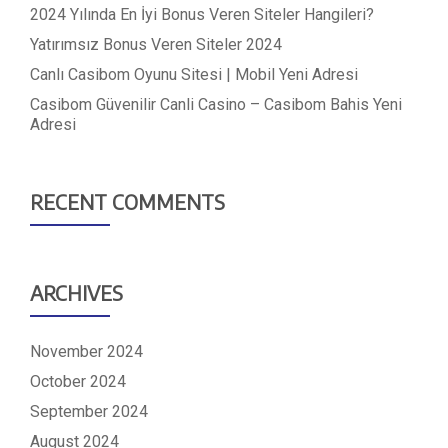
2024 Yılında En İyi Bonus Veren Siteler Hangileri?
Yatırımsız Bonus Veren Siteler 2024
Canlı Casibom Oyunu Sitesi | Mobil Yeni Adresi
Casibom Güvenilir Canli Casino – Casibom Bahis Yeni
Adresi
RECENT COMMENTS
ARCHIVES
November 2024
October 2024
September 2024
August 2024