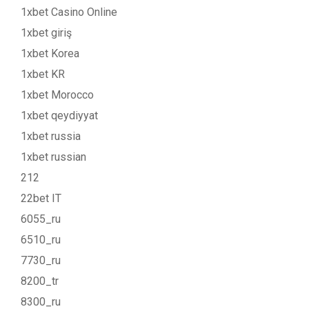
1xbet Casino Online
1xbet giriş
1xbet Korea
1xbet KR
1xbet Morocco
1xbet qeydiyyat
1xbet russia
1xbet russian
212
22bet IT
6055_ru
6510_ru
7730_ru
8200_tr
8300_ru