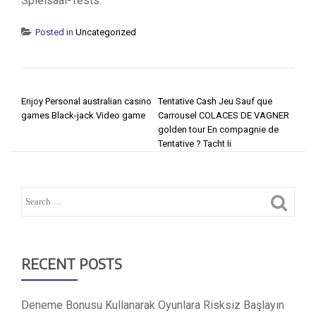
Spielsaal-Tests.
Posted in
Uncategorized
POST NAVIGATION
Enjoy Personal australian casino
Tentative Cash Jeu Sauf que
games Black-jack Video game
Carrousel COLACES DE VAGNER
golden tour En compagnie de
Tentative ? Tacht Ii
RECENT POSTS
Deneme Bonusu Kullanarak Oyunlara Risksiz Başlayın