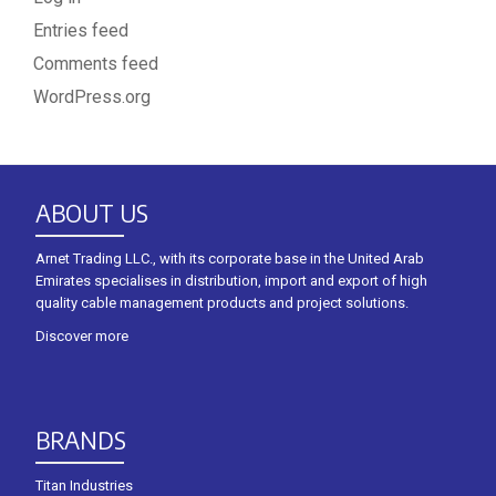
Entries feed
Comments feed
WordPress.org
ABOUT US
Arnet Trading LLC., with its corporate base in the United Arab
Emirates specialises in distribution, import and export of high
quality cable management products and project solutions.
Discover more
BRANDS
Titan Industries