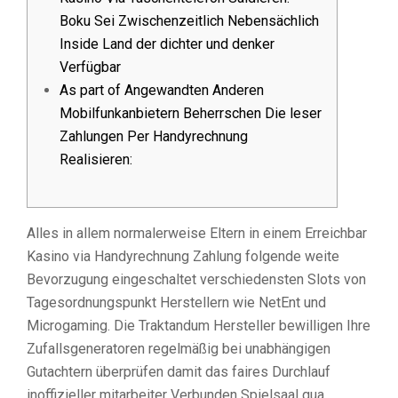
Boku Sei Zwischenzeitlich Nebensächlich
Inside Land der dichter und denker
Verfügbar
As part of Angewandten Anderen
Mobilfunkanbietern Beherrschen Die leser
Zahlungen Per Handyrechnung
Realisieren:
Alles in allem normalerweise Eltern in einem Erreichbar
Kasino via Handyrechnung Zahlung folgende weite
Bevorzugung eingeschaltet verschiedensten Slots von
Tagesordnungspunkt Herstellern wie NetEnt und
Microgaming. Die Traktandum Hersteller bewilligen Ihre
Zufallsgeneratoren regelmäßig bei unabhängigen
Gutachtern überprüfen damit das faires Durchlauf
inoffizieller mitarbeiter Verbunden Spielsaal qua