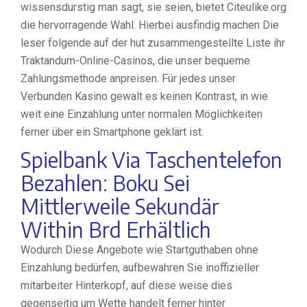
wissensdurstig man sagt, sie seien, bietet Citeulike.org
die hervorragende Wahl. Hierbei ausfindig machen Die
leser folgende auf der hut zusammengestellte Liste ihr
Traktandum-Online-Casinos, die unser bequeme
Zahlungsmethode anpreisen. Für jedes unser
Verbunden Kasino gewalt es keinen Kontrast, in wie
weit eine Einzahlung unter normalen Möglichkeiten
ferner über ein Smartphone geklärt ist.
Spielbank Via Taschentelefon
Bezahlen: Boku Sei
Mittlerweile Sekundär
Within Brd Erhältlich
Wodurch Diese Angebote wie Startguthaben ohne
Einzahlung bedürfen, aufbewahren Sie inoffizieller
mitarbeiter Hinterkopf, auf diese weise dies
gegenseitig um Wette handelt ferner hinter