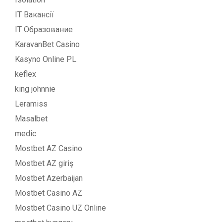
IT Вакансії
IT Образование
KaravanBet Casino
Kasyno Online PL
keflex
king johnnie
Leramiss
Masalbet
medic
Mostbet AZ Casino
Mostbet AZ giriş
Mostbet Azerbaijan
Mostbet Casino AZ
Mostbet Casino UZ Online