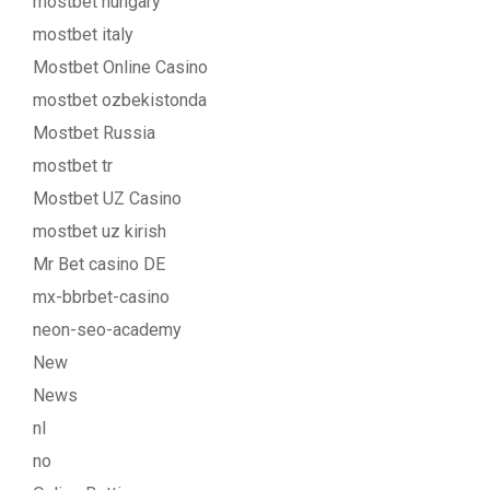
mostbet hungary
mostbet italy
Mostbet Online Casino
mostbet ozbekistonda
Mostbet Russia
mostbet tr
Mostbet UZ Casino
mostbet uz kirish
Mr Bet casino DE
mx-bbrbet-casino
neon-seo-academy
New
News
nl
no