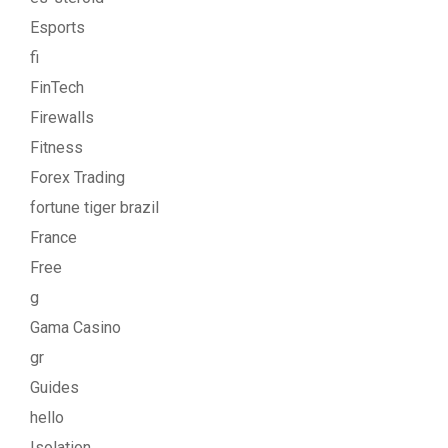
Esports
fi
FinTech
Firewalls
Fitness
Forex Trading
fortune tiger brazil
France
Free
g
Gama Casino
gr
Guides
hello
Isolation