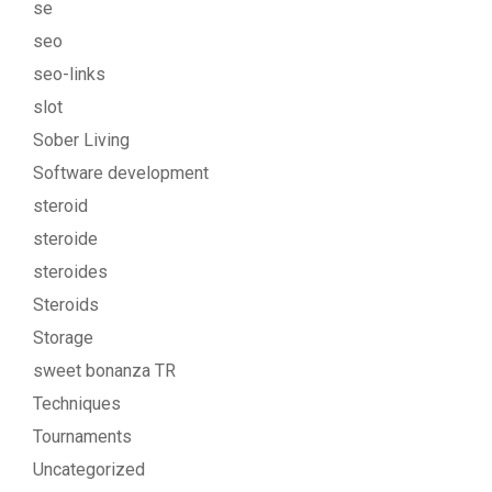
se
seo
seo-links
slot
Sober Living
Software development
steroid
steroide
steroides
Steroids
Storage
sweet bonanza TR
Techniques
Tournaments
Uncategorized