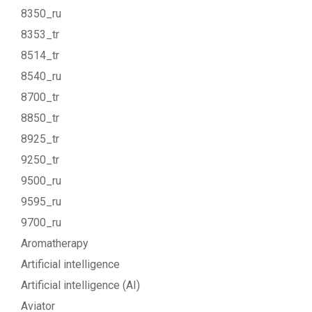
8350_ru
8353_tr
8514_tr
8540_ru
8700_tr
8850_tr
8925_tr
9250_tr
9500_ru
9595_ru
9700_ru
Aromatherapy
Artificial intelligence
Artificial intelligence (AI)
Aviator