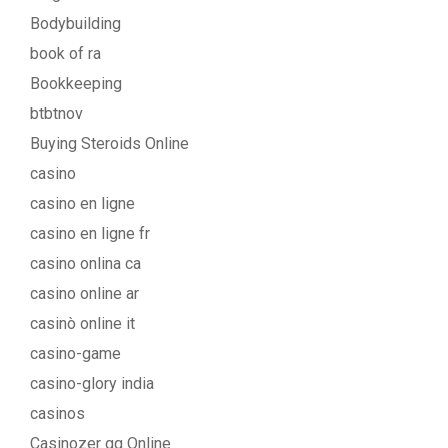
Bodybuilding
book of ra
Bookkeeping
btbtnov
Buying Steroids Online
casino
casino en ligne
casino en ligne fr
casino onlina ca
casino online ar
casinò online it
casino-game
casino-glory india
casinos
Casinozer gg Online