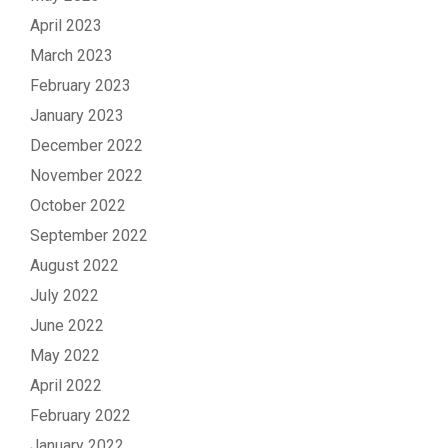
April 2023
March 2023
February 2023
January 2023
December 2022
November 2022
October 2022
September 2022
August 2022
July 2022
June 2022
May 2022
April 2022
February 2022
January 2022