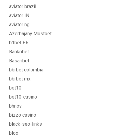
aviator brazil
aviator IN
aviator ng
Azerbajany Mostbet
b1bet BR
Bankobet
Basaribet
bbrbet colombia
bbrbet mx
bet10
bet10-casino
bhnov
bizzo casino
black-seo-links
blog