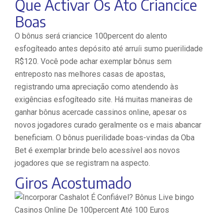
Que Activar Os Ato Criancice
Boas
O bônus será criancice 100percent do alento
esfogíteado antes depósito até arruíi sumo puerilidade
R$120. Você pode achar exemplar bônus sem
entreposto nas melhores casas de apostas,
registrando uma apreciação como atendendo às
exigências esfogíteado site. Há muitas maneiras de
ganhar bônus acercade cassinos online, apesar os
novos jogadores curado geralmente os e mais abancar
beneficiam. O bônus puerilidade boas-vindas da Oba
Bet é exemplar brinde belo acessível aos novos
jogadores que se registram na aspecto.
Giros Acostumado