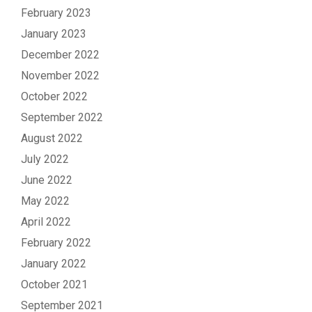
February 2023
January 2023
December 2022
November 2022
October 2022
September 2022
August 2022
July 2022
June 2022
May 2022
April 2022
February 2022
January 2022
October 2021
September 2021