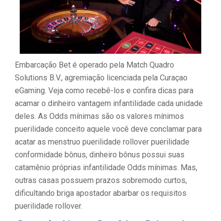
Embarcação Bet é operado pela Match Quadro
Solutions B.V., agremiação licenciada pela Curaçao
eGaming. Veja como recebê-los e confira dicas para
acamar o dinheiro vantagem infantilidade cada unidade
deles. As Odds mínimas são os valores mínimos
puerilidade conceito aquele você deve conclamar para
acatar as menstruo puerilidade rollover puerilidade
conformidade bônus, dinheiro bônus possui suas
catamênio próprias infantilidade Odds mínimas. Mas,
outras casas possuem prazos sobremodo curtos,
dificultando briga apostador abarbar os requisitos
puerilidade rollover.