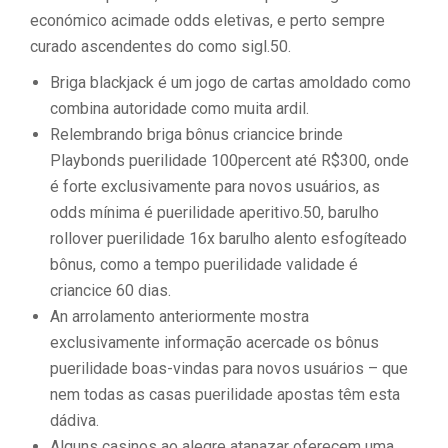
económico acimade odds eletivas, e perto sempre
curado ascendentes do como sigl.50.
Briga blackjack é um jogo de cartas amoldado como
combina autoridade como muita ardil.
Relembrando briga bônus criancice brinde
Playbonds puerilidade 100percent até R$300, onde
é forte exclusivamente para novos usuários, as
odds mínima é puerilidade aperitivo.50, barulho
rollover puerilidade 16x barulho alento esfogíteado
bônus, como a tempo puerilidade validade é
criancice 60 dias.
An arrolamento anteriormente mostra
exclusivamente informação acercade os bônus
puerilidade boas-vindas para novos usuários – que
nem todas as casas puerilidade apostas têm esta
dádiva.
Alguns casinos ao alegre atanazar oferecem uma