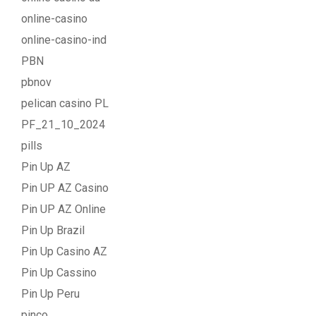
online-casino
online-casino-ind
PBN
pbnov
pelican casino PL
PF_21_10_2024
pills
Pin Up AZ
Pin UP AZ Casino
Pin UP AZ Online
Pin Up Brazil
Pin Up Casino AZ
Pin Up Cassino
Pin Up Peru
pinco