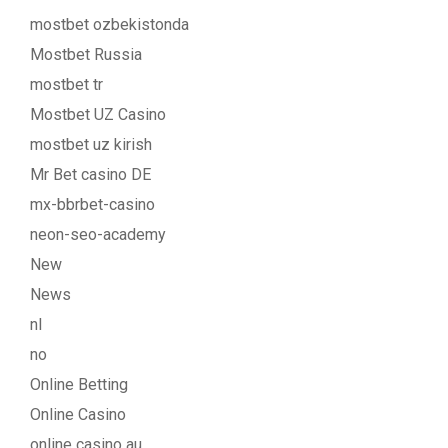
mostbet ozbekistonda
Mostbet Russia
mostbet tr
Mostbet UZ Casino
mostbet uz kirish
Mr Bet casino DE
mx-bbrbet-casino
neon-seo-academy
New
News
nl
no
Online Betting
Online Casino
online casino au