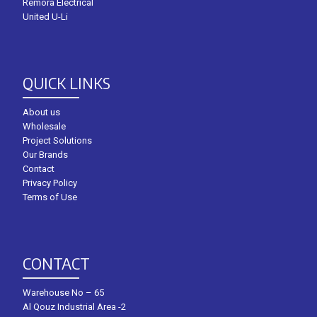
Remora Electrical
United U-Li
QUICK LINKS
About us
Wholesale
Project Solutions
Our Brands
Contact
Privacy Policy
Terms of Use
CONTACT
Warehouse No – 65
Al Qouz Industrial Area -2