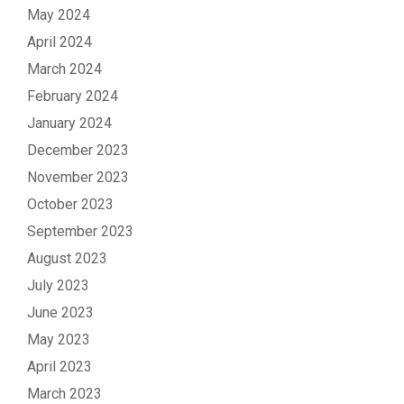
May 2024
April 2024
March 2024
February 2024
January 2024
December 2023
November 2023
October 2023
September 2023
August 2023
July 2023
June 2023
May 2023
April 2023
March 2023