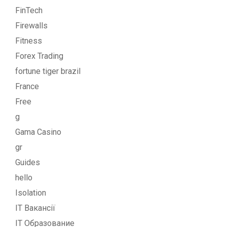
FinTech
Firewalls
Fitness
Forex Trading
fortune tiger brazil
France
Free
g
Gama Casino
gr
Guides
hello
Isolation
IT Вакансії
IT Образование