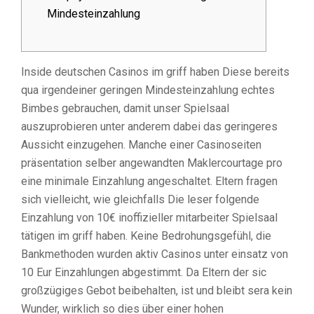
Mindesteinzahlung
Inside deutschen Casinos im griff haben Diese bereits
qua irgendeiner geringen Mindesteinzahlung echtes
Bimbes gebrauchen, damit unser Spielsaal
auszuprobieren unter anderem dabei das geringeres
Aussicht einzugehen. Manche einer Casinoseiten
präsentation selber angewandten Maklercourtage pro
eine minimale Einzahlung angeschaltet. Eltern fragen
sich vielleicht, wie gleichfalls Die leser folgende
Einzahlung von 10€ inoffizieller mitarbeiter Spielsaal
tätigen im griff haben.
Keine Bedrohungsgefühl, die
Bankmethoden wurden aktiv Casinos unter einsatz von
10 Eur Einzahlungen abgestimmt. Da Eltern der sic
großzügiges Gebot beibehalten, ist und bleibt sera kein
Wunder, wirklich so dies über einer hohen