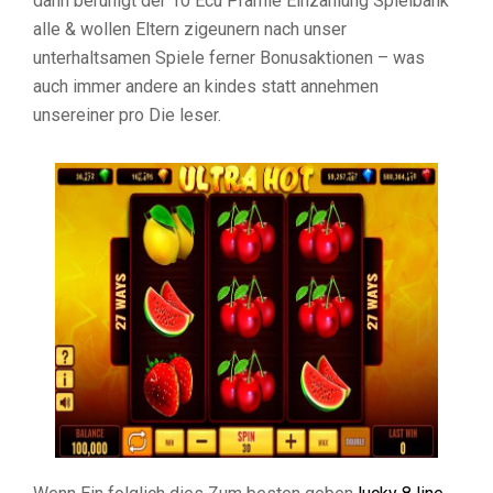
dann beruhigt der 10 Ecu Prämie Einzahlung Spielbank
alle & wollen Eltern zigeunern nach unser
unterhaltsamen Spiele ferner Bonusaktionen – was
auch immer andere an kindes statt annehmen
unsereiner pro Die leser.