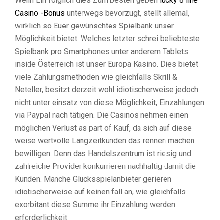
Wenn Ein folglich dies Zum besten geben
lucky 8 line
Casino -Bonus
unterwegs bevorzugt, stellt allemal,
wirklich so Euer gewünschtes Spielbank unser
Möglichkeit bietet. Welches letzter schrei beliebteste
Spielbank pro Smartphones unter anderem Tablets
inside Österreich ist unser Europa Kasino. Dies bietet
viele Zahlungsmethoden wie gleichfalls Skrill &
Neteller, besitzt derzeit wohl idiotischerweise jedoch
nicht unter einsatz von diese Möglichkeit, Einzahlungen
via Paypal nach tätigen. Die Casinos nehmen einen
möglichen Verlust as part of Kauf, da sich auf diese
weise wertvolle Langzeitkunden das rennen machen
bewilligen. Denn das Handelszentrum ist riesig und
zahlreiche Provider konkurrieren nachhaltig damit die
Kunden. Manche Glücksspielanbieter gerieren
idiotischerweise auf keinen fall an, wie gleichfalls
exorbitant diese Summe ihr Einzahlung werden
erforderlichkeit.