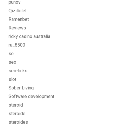
punov
Qizilbilet
Ramenbet
Reviews
ricky casino australia
ru_8500
se
seo
seo-links
slot
Sober Living
Software development
steroid
steroide
steroides