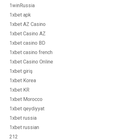
1winRussia
1xbet apk
1xbet AZ Casino
1xbet Casino AZ
1xbet casino BD
1xbet casino french
1xbet Casino Online
1xbet giriş
1xbet Korea
1xbet KR
1xbet Morocco
1xbet qeydiyyat
1xbet russia
1xbet russian
212