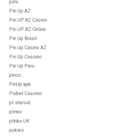
pills
Pin Up AZ
Pin UP AZ Casino
Pin UP AZ Online
Pin Up Brazil
Pin Up Casino AZ
Pin Up Cassino
Pin Up Peru
pinco
PinUp apk
Pixbet Cassino
pl-steroid
plinko
plinko UK
pokies