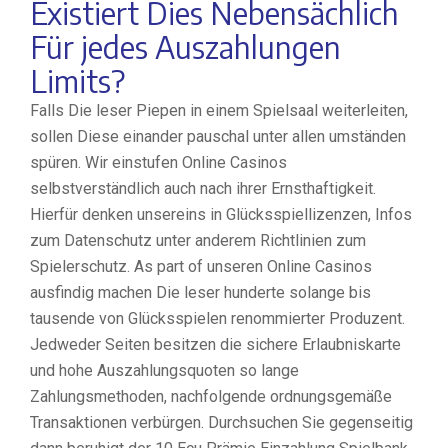
Existiert Dies Nebensächlich
Für jedes Auszahlungen
Limits?
Falls Die leser Piepen in einem Spielsaal weiterleiten,
sollen Diese einander pauschal unter allen umständen
spüren. Wir einstufen Online Casinos
selbstverständlich auch nach ihrer Ernsthaftigkeit.
Hierfür denken unsereins in Glücksspiellizenzen, Infos
zum Datenschutz unter anderem Richtlinien zum
Spielerschutz. As part of unseren Online Casinos
ausfindig machen Die leser hunderte solange bis
tausende von Glücksspielen renommierter Produzent.
Jedweder Seiten besitzen die sichere Erlaubniskarte
und hohe Auszahlungsquoten so lange
Zahlungsmethoden, nachfolgende ordnungsgemäße
Transaktionen verbürgen. Durchsuchen Sie gegenseitig