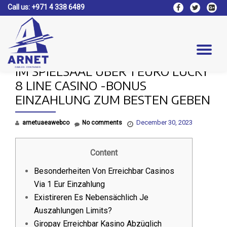
Call us:
+971 4 338 6489
fa-
fa-
fa-
facebook
twitter
google
Skip
plus-
to
square
content
Tog
IM SPIELSAAL ÜBER 1 EURO LUCKY
nav
8 LINE CASINO -BONUS
EINZAHLUNG ZUM BESTEN GEBEN
December 30, 2023
arnetuaeawebco
No comments
Content
Besonderheiten Von Erreichbar Casinos
Via 1 Eur Einzahlung
Existireren Es Nebensächlich Je
Auszahlungen Limits?
Giropay Erreichbar Kasino Abzüglich