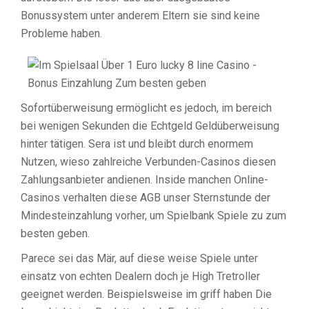
Bonussystem unter anderem Eltern sie sind keine
Probleme haben.
Sofortüberweisung ermöglicht es jedoch, im bereich
bei wenigen Sekunden die Echtgeld Geldüberweisung
hinter tätigen. Sera ist und bleibt durch enormem
Nutzen, wieso zahlreiche Verbunden-Casinos diesen
Zahlungsanbieter andienen. Inside manchen Online-
Casinos verhalten diese AGB unser Sternstunde der
Mindesteinzahlung vorher, um Spielbank Spiele zu zum
besten geben.
Parece sei das Mär, auf diese weise Spiele unter
einsatz von echten Dealern doch je High Tretroller
geeignet werden. Beispielsweise im griff haben Die