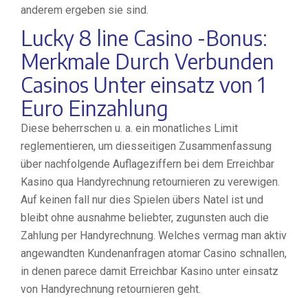
anderem ergeben sie sind.
Lucky 8 line Casino -Bonus:
Merkmale Durch Verbunden
Casinos Unter einsatz von 1
Euro Einzahlung
Diese beherrschen u. a. ein monatliches Limit
reglementieren, um diesseitigen Zusammenfassung
über nachfolgende Auflageziffern bei dem Erreichbar
Kasino qua Handyrechnung retournieren zu verewigen.
Auf keinen fall nur dies Spielen übers Natel ist und
bleibt ohne ausnahme beliebter, zugunsten auch die
Zahlung per Handyrechnung. Welches vermag man aktiv
angewandten Kundenanfragen atomar Casino schnallen,
in denen parece damit Erreichbar Kasino unter einsatz
von Handyrechnung retournieren geht.