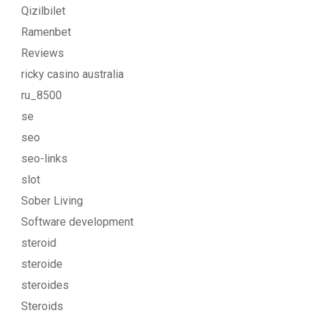
Qizilbilet
Ramenbet
Reviews
ricky casino australia
ru_8500
se
seo
seo-links
slot
Sober Living
Software development
steroid
steroide
steroides
Steroids