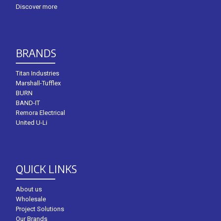
Discover more
BRANDS
Titan Industries
Marshall-Tufflex
BURN
BAND-IT
Remora Electrical
United U-Li
QUICK LINKS
About us
Wholesale
Project Solutions
Our Brands