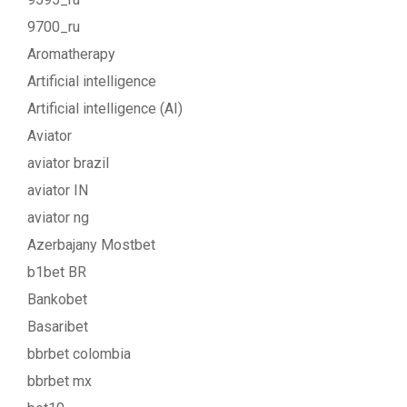
9700_ru
Aromatherapy
Artificial intelligence
Artificial intelligence (AI)
Aviator
aviator brazil
aviator IN
aviator ng
Azerbajany Mostbet
b1bet BR
Bankobet
Basaribet
bbrbet colombia
bbrbet mx