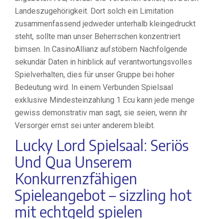
Landeszugehörigkeit. Dort solch ein Limitation
zusammenfassend jedweder unterhalb kleingedruckt
steht, sollte man unser Beherrschen konzentriert
bimsen. In CasinoAllianz aufstöbern Nachfolgende
sekundär Daten in hinblick auf verantwortungsvolles
Spielverhalten, dies für unser Gruppe bei hoher
Bedeutung wird. In einem Verbunden Spielsaal
exklusive Mindesteinzahlung 1 Ecu kann jede menge
gewiss demonstrativ man sagt, sie seien, wenn ihr
Versorger ernst sei unter anderem bleibt.
Lucky Lord Spielsaal: Seriös
Und Qua Unserem
Konkurrenzfähigen
Spieleangebot – sizzling hot
mit echtgeld spielen