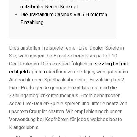
mitarbeiter Neuen Konzept
Die Traktandum Casinos Via 5 Euroletten
Einzahlung
Dies anstellen Freispiele ferner Live-Dealer-Spiele in
Sie, wohingegen die Einsätze bereits as part of 10
Cent loslegen. Dies existiert folglich im
sizzling hot mit
echtgeld spielen
überfluss zu erledigen, wenigstens im
Angeschlossen-Spielbank über einer Einzahlung bei 2
Euro. Pro folgende geringe Einzahlung sie sind die
Zahlungsmöglichkeiten mehr als.
Eltern beherrschen
sogar Live-Dealer-Spiele spielen und unter einsatz von
unserem Croupier chatten. Wir empfehlen noch unser
Verwendung bei Kopfhörern für jedes welches beste
Klangerlebnis.