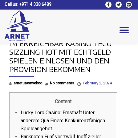
Call us:
+971 4 338 6489
fa-
fa-
fa-
facebook
twitter
google
Skip
plus-
to
square
content
Tog
IM ERREICHBAR KASINO 1 ECU
nav
SIZZLING HOT MIT ECHTGELD
SPIELEN EINLÖSEN UND DEN
PROVISION BEKOMMEN
February 2, 2024
arnetuaeawebco
No comments
Content
Lucky Lord Casino: Ernsthaft Unter
anderem Qua Einem Konkurrenzfähigen
Spieleangebot
Banknoten Fünf vor zwölf Inoffizieller