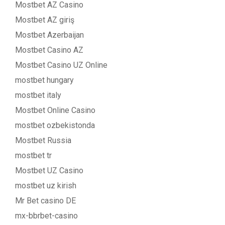
Mostbet AZ Casino
Mostbet AZ giriş
Mostbet Azerbaijan
Mostbet Casino AZ
Mostbet Casino UZ Online
mostbet hungary
mostbet italy
Mostbet Online Casino
mostbet ozbekistonda
Mostbet Russia
mostbet tr
Mostbet UZ Casino
mostbet uz kirish
Mr Bet casino DE
mx-bbrbet-casino