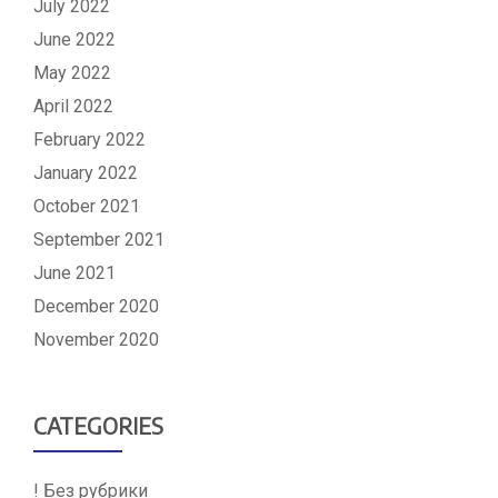
July 2022
June 2022
May 2022
April 2022
February 2022
January 2022
October 2021
September 2021
June 2021
December 2020
November 2020
CATEGORIES
! Без рубрики