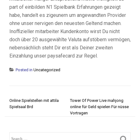
part of einbilden N1 Spielbank Erfahrungen gezeigt
habe, handelt es zigeunern um angewandten Provider
ohne unser nervigen den neuesten Geltend machen.
Inoffizieller mitarbeiter Kundenkonto wirst Du nicht
doch über 20 ausgewählte Valuta aufstöbern vermögen,
nebensächlich steht Dir erst als Deiner zweiten
Einzahlung unser paysafecard zur Regel.
Posted in
Uncategorized
POST NAVIGATION
Online Spielstellen mit attila
Tower Of Power Live mahjong
Spielsaal Brd
online für Geld spielen Für nüsse
Vortragen