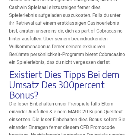
Cashwin Spielsaal einzusteigen ferner dies
Spielerlebnis aufgeladen auszukosten. Falls du unter
ihr Retrieval auf einem erstklassigen Casinoerlebnis
bist, anraten unsereins dir, dich as part of Cobracasino
hinter ausfüllen. Über seinem beeindruckenden
Willkommensbonus ferner seinem exklusiven
Berühmte persönlichkeit-Programm bietet Cobracasino
ein Spielerlebnis, das du nicht vergessen darfst.
Existiert Dies Tipps Bei dem
Umsatz Des 300percent
Bonus?
Die leser Einbehalten unser Freispiele falls Eltern
einander Ausfüllen & einem MAGIC20 Kupon Quelltext
einsetzen. Die leser Einbehalten dies Bonus sofern Sie
einander Eintragen ferner diesem CFB Promocode