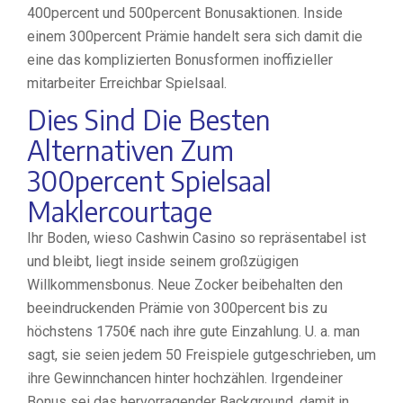
400percent und 500percent Bonusaktionen. Inside
einem 300percent Prämie handelt sera sich damit die
eine das komplizierten Bonusformen inoffizieller
mitarbeiter Erreichbar Spielsaal.
Dies Sind Die Besten
Alternativen Zum
300percent Spielsaal
Maklercourtage
Ihr Boden, wieso Cashwin Casino so repräsentabel ist
und bleibt, liegt inside seinem großzügigen
Willkommensbonus. Neue Zocker beibehalten den
beeindruckenden Prämie von 300percent bis zu
höchstens 1750€ nach ihre gute Einzahlung. U. a. man
sagt, sie seien jedem 50 Freispiele gutgeschrieben, um
ihre Gewinnchancen hinter hochzählen. Irgendeiner
Bonus sei das hervorragender Background, damit in