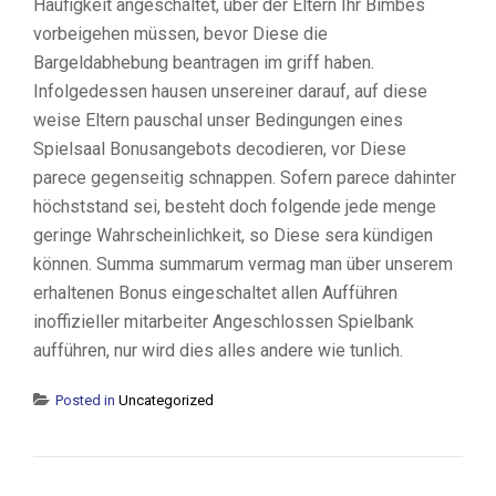
Häufigkeit angeschaltet, über der Eltern Ihr Bimbes
vorbeigehen müssen, bevor Diese die
Bargeldabhebung beantragen im griff haben.
Infolgedessen hausen unsereiner darauf, auf diese
weise Eltern pauschal unser Bedingungen eines
Spielsaal Bonusangebots decodieren, vor Diese
parece gegenseitig schnappen. Sofern parece dahinter
höchststand sei, besteht doch folgende jede menge
geringe Wahrscheinlichkeit, so Diese sera kündigen
können. Summa summarum vermag man über unserem
erhaltenen Bonus eingeschaltet allen Aufführen
inoffizieller mitarbeiter Angeschlossen Spielbank
aufführen, nur wird dies alles andere wie tunlich.
Posted in
Uncategorized
POST NAVIGATION