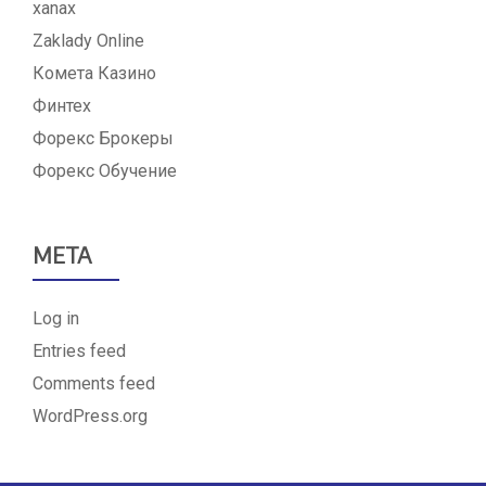
xanax
Zaklady Online
Комета Казино
Финтех
Форекс Брокеры
Форекс Обучение
META
Log in
Entries feed
Comments feed
WordPress.org