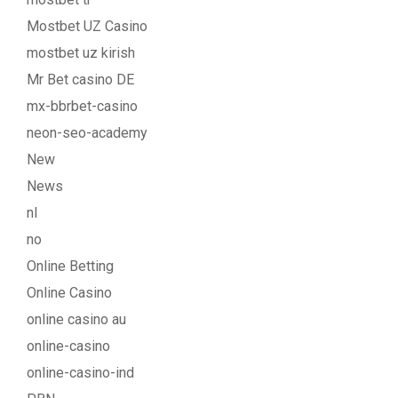
Mostbet UZ Casino
mostbet uz kirish
Mr Bet casino DE
mx-bbrbet-casino
neon-seo-academy
New
News
nl
no
Online Betting
Online Casino
online casino au
online-casino
online-casino-ind