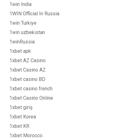
1win India
1WIN Official In Russia
1win Turkiye
1win uzbekistan
1winRussia
1xbet apk
1xbet AZ Casino
1xbet Casino AZ
1xbet casino BD
1xbet casino french
1xbet Casino Online
1xbet giriş
1xbet Korea
1xbet KR
1xbet Morocco