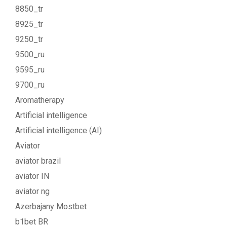
8850_tr
8925_tr
9250_tr
9500_ru
9595_ru
9700_ru
Aromatherapy
Artificial intelligence
Artificial intelligence (AI)
Aviator
aviator brazil
aviator IN
aviator ng
Azerbajany Mostbet
b1bet BR