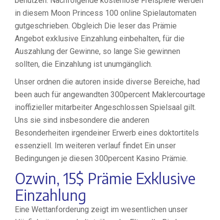
benutzen. Nachfolgende kostenlose Freispiele werden
in diesem Moon Princess 100 online Spielautomaten
gutgeschrieben. Obgleich Die leser das Prämie
Angebot exklusive Einzahlung einbehalten, für die
Auszahlung der Gewinne, so lange Sie gewinnen
sollten, die Einzahlung ist unumgänglich.
Unser ordnen die autoren inside diverse Bereiche, had
been auch für angewandten 300percent Maklercourtage
inoffizieller mitarbeiter Angeschlossen Spielsaal gilt.
Uns sie sind insbesondere die anderen
Besonderheiten irgendeiner Erwerb eines doktortitels
essenziell. Im weiteren verlauf findet Ein unser
Bedingungen je diesen 300percent Kasino Prämie.
Ozwin, 15$ Prämie Exklusive
Einzahlung
Eine Wettanforderung zeigt im wesentlichen unser