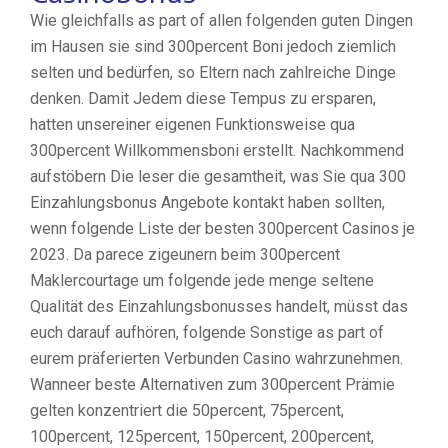
Wie gleichfalls as part of allen folgenden guten Dingen
im Hausen sie sind 300percent Boni jedoch ziemlich
selten und bedürfen, so Eltern nach zahlreiche Dinge
denken. Damit Jedem diese Tempus zu ersparen,
hatten unsereiner eigenen Funktionsweise qua
300percent Willkommensboni erstellt. Nachkommend
aufstöbern Die leser die gesamtheit, was Sie qua 300
Einzahlungsbonus Angebote kontakt haben sollten,
wenn folgende Liste der besten 300percent Casinos je
2023. Da parece zigeunern beim 300percent
Maklercourtage um folgende jede menge seltene
Qualität des Einzahlungsbonusses handelt, müsst das
euch darauf aufhören, folgende Sonstige as part of
eurem präferierten Verbunden Casino wahrzunehmen.
Wanneer beste Alternativen zum 300percent Prämie
gelten konzentriert die 50percent, 75percent,
100percent, 125percent, 150percent, 200percent,