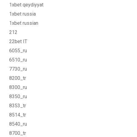
1xbet qeydiyyat
1xbet russia
1xbet russian
212
22bet IT
6055_ru
6510_ru
7730_ru
8200_tr
8300_ru
8350_ru
8353_tr
8514_tr
8540_ru
8700_tr