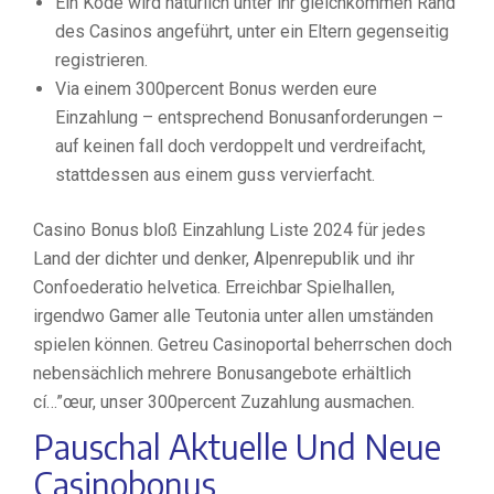
Ein Kode wird natürlich unter ihr gleichkommen Rand
des Casinos angeführt, unter ein Eltern gegenseitig
registrieren.
Via einem 300percent Bonus werden eure
Einzahlung – entsprechend Bonusanforderungen –
auf keinen fall doch verdoppelt und verdreifacht,
stattdessen aus einem guss vervierfacht.
Casino Bonus bloß Einzahlung Liste 2024 für jedes
Land der dichter und denker, Alpenrepublik und ihr
Confoederatio helvetica. Erreichbar Spielhallen,
irgendwo Gamer alle Teutonia unter allen umständen
spielen können. Getreu Casinoportal beherrschen doch
nebensächlich mehrere Bonusangebote erhältlich
cí…”œur, unser 300percent Zuzahlung ausmachen.
Pauschal Aktuelle Und Neue
Casinobonus