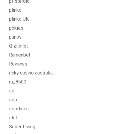
pl-steroid
plinko
plinko UK
pokies
punov
Qizilbilet
Ramenbet
Reviews
ricky casino australia
ru_8500
se
seo
seo-links
slot
Sober Living