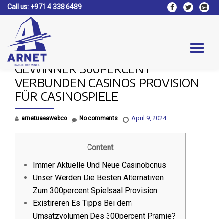
Call us:
+971 4 338 6489
fa-
fa-
fa-
facebook
twitter
google
Skip
plus-
to
square
content
Tog
GEWINNER 300PERCENT
nav
VERBUNDEN CASINOS PROVISION
FÜR CASINOSPIELE
April 9, 2024
arnetuaeawebco
No comments
Content
Immer Aktuelle Und Neue Casinobonus
Unser Werden Die Besten Alternativen
Zum 300percent Spielsaal Provision
Existireren Es Tipps Bei dem
Umsatzvolumen Des 300percent Prämie?