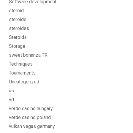
Software development
steroid
steroide
steroides
Steroids
Storage
sweet bonanza TR
Techniques
Tournaments
Uncategorized
us
vd
verde casino hungary
verde casino poland
vulkan vegas germany