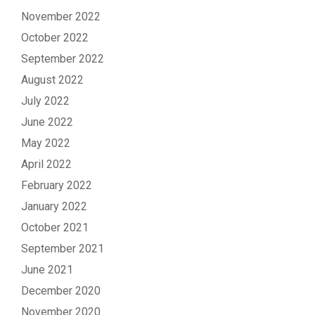
November 2022
October 2022
September 2022
August 2022
July 2022
June 2022
May 2022
April 2022
February 2022
January 2022
October 2021
September 2021
June 2021
December 2020
November 2020