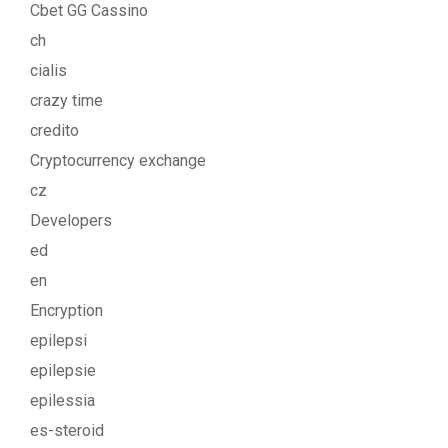
Cbet GG Cassino
ch
cialis
crazy time
credito
Cryptocurrency exchange
cz
Developers
ed
en
Encryption
epilepsi
epilepsie
epilessia
es-steroid