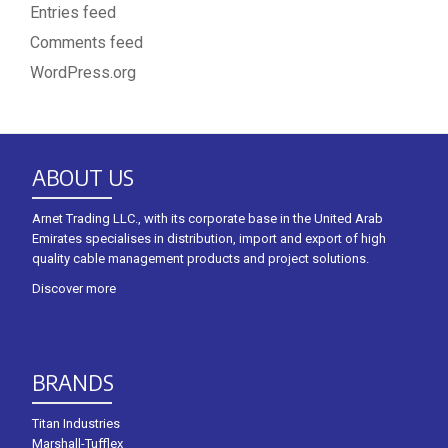
Entries feed
Comments feed
WordPress.org
ABOUT US
Arnet Trading LLC., with its corporate base in the United Arab
Emirates specialises in distribution, import and export of high
quality cable management products and project solutions.
Discover more
BRANDS
Titan Industries
Marshall-Tufflex