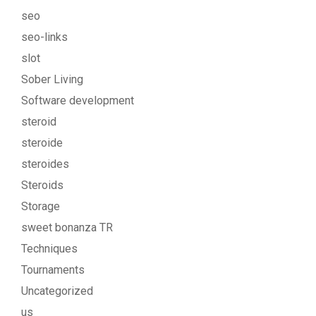
seo
seo-links
slot
Sober Living
Software development
steroid
steroide
steroides
Steroids
Storage
sweet bonanza TR
Techniques
Tournaments
Uncategorized
us