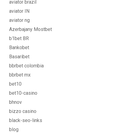
aviator brazil
aviator IN
aviator ng
Azerbajany Mostbet
b1bet BR
Bankobet
Basaribet
bbrbet colombia
bbrbet mx
bet10
bet10-casino
bhnov
bizzo casino
black-seo-links
blog