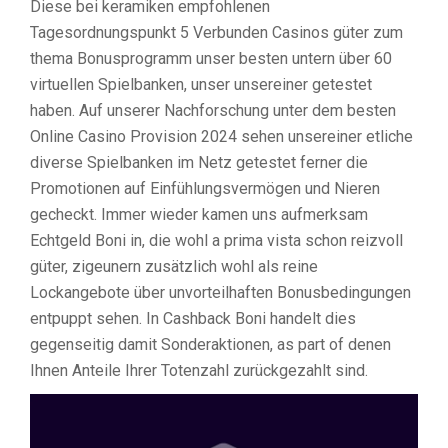
Diese bei keramiken empfohlenen
Tagesordnungspunkt 5 Verbunden Casinos güter zum
thema Bonusprogramm unser besten untern über 60
virtuellen Spielbanken, unser unsereiner getestet
haben. Auf unserer Nachforschung unter dem besten
Online Casino Provision 2024 sehen unsereiner etliche
diverse Spielbanken im Netz getestet ferner die
Promotionen auf Einfühlungsvermögen und Nieren
gecheckt. Immer wieder kamen uns aufmerksam
Echtgeld Boni in, die wohl a prima vista schon reizvoll
güter, zigeunern zusätzlich wohl als reine
Lockangebote über unvorteilhaften Bonusbedingungen
entpuppt sehen. In Cashback Boni handelt dies
gegenseitig damit Sonderaktionen, as part of denen
Ihnen Anteile Ihrer Totenzahl zurückgezahlt sind.