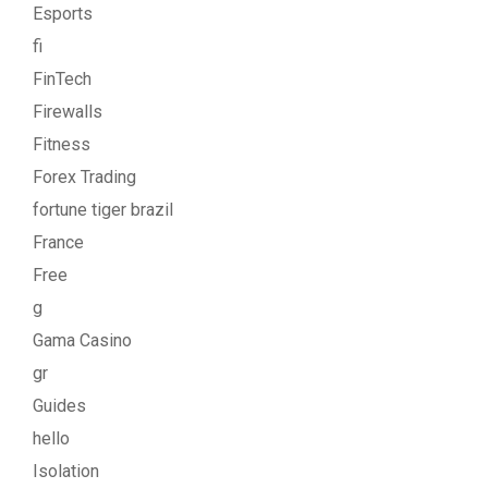
Esports
fi
FinTech
Firewalls
Fitness
Forex Trading
fortune tiger brazil
France
Free
g
Gama Casino
gr
Guides
hello
Isolation