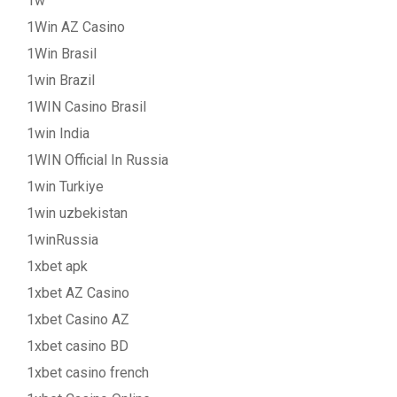
1w
1Win AZ Casino
1Win Brasil
1win Brazil
1WIN Casino Brasil
1win India
1WIN Official In Russia
1win Turkiye
1win uzbekistan
1winRussia
1xbet apk
1xbet AZ Casino
1xbet Casino AZ
1xbet casino BD
1xbet casino french