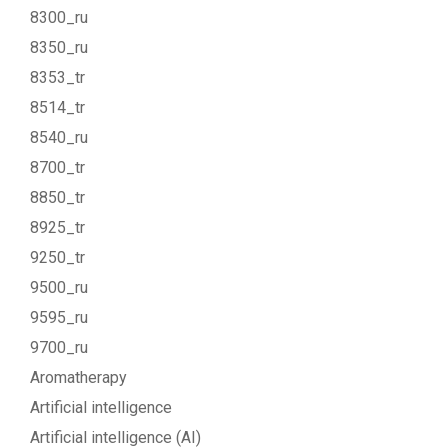
8300_ru
8350_ru
8353_tr
8514_tr
8540_ru
8700_tr
8850_tr
8925_tr
9250_tr
9500_ru
9595_ru
9700_ru
Aromatherapy
Artificial intelligence
Artificial intelligence (AI)