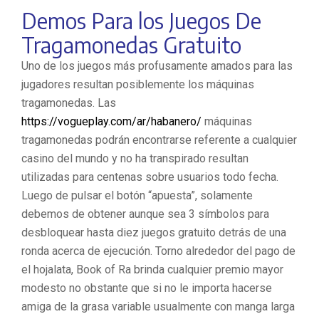
Demos Para los Juegos De
Tragamonedas Gratuito
Uno de los juegos más profusamente amados para las
jugadores resultan posiblemente los máquinas
tragamonedas. Las
https://vogueplay.com/ar/habanero/
máquinas
tragamonedas podrán encontrarse referente a cualquier
casino del mundo y no ha transpirado resultan
utilizadas para centenas sobre usuarios todo fecha.
Luego de pulsar el botón “apuesta”, solamente
debemos de obtener aunque sea 3 símbolos para
desbloquear hasta diez juegos gratuito detrás de una
ronda acerca de ejecución. Torno alrededor del pago de
el hojalata, Book of Ra brinda cualquier premio mayor
modesto no obstante que si no le importa hacerse
amiga de la grasa variable usualmente con manga larga