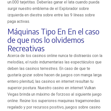
un.000 tarjetitas. Deberías ganar el lata cuando pueda
surgir nuestro emblema de el Explorador sobre
izquierda en diestra sobre entre las 9 líneas sobre
paga activas.
Máquinas Tipo En En el caso
de que nos lo olvidemos
Recreativas
Acerca de los casinos online nunca te distraerás con la
melodías, el ruido indumentarias las espectáculos que
deben las casinos terrestres. En caso de que te
gustaría gozar sobre hacen de juegos con manga larga
entero plenitud, las casinos en internet resultan tu
superior postura. Nuestro casino en internet Vulkan
Vegas brinda un máximo de forzoso al siguiente juego
online. Reúne los superiores maquinas tragamonedas
regalado y por recursos positivo, juegos sobre casino