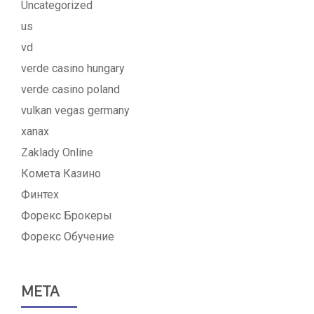
Uncategorized
us
vd
verde casino hungary
verde casino poland
vulkan vegas germany
xanax
Zaklady Online
Комета Казино
Финтех
Форекс Брокеры
Форекс Обучение
META