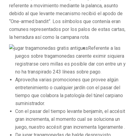
referente a movimiento mediante la palanca, asunto
debido al que levante mecanismo recibió el apodo de
“One-armed bandit”. Los símbolos que contenía eran
comunes representados por los palos de estas cartas,
la herradura así­ como la campana rota.
Referente a las
juegos sobre tragamonedas carente eximir siquiera
registrarse cero millas es posible dar con entre un y
no ha transpirado 243 líneas sobre pago.
Aprovecha varias promociones que provee algún
entretenimiento o cualquier jardí­n con el pasar del
tiempo que colabora la patologí­a del túnel carpiano
suministrador.
Con el pasar del tiempo levante benjamín, el accésit
gran incrementa, al momento cual se soluciona un
juego, nuestro accésit gran incrementa ligeramente .
De jugar tragamonedas de balde desprovisto