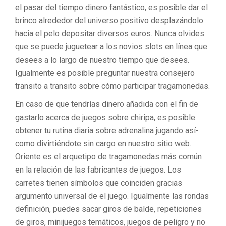
el pasar del tiempo dinero fantástico, es posible dar el
brinco alrededor del universo positivo desplazándolo
hacia el pelo depositar diversos euros. Nunca olvides
que se puede juguetear a los novios slots en línea que
desees a lo largo de nuestro tiempo que desees.
Igualmente es posible preguntar nuestra consejero
transito a transito sobre cómo participar tragamonedas.
En caso de que tendrí­as dinero añadida con el fin de
gastarlo acerca de juegos sobre chiripa, es posible
obtener tu rutina diaria sobre adrenalina jugando así­
como divirtiéndote sin cargo en nuestro sitio web.
Oriente es el arquetipo de tragamonedas más común
en la relación de las fabricantes de juegos. Los
carretes tienen símbolos que coinciden gracias
argumento universal de el juego. Igualmente las rondas
definición, puedes sacar giros de balde, repeticiones
de giros, minijuegos temáticos, juegos de peligro y no