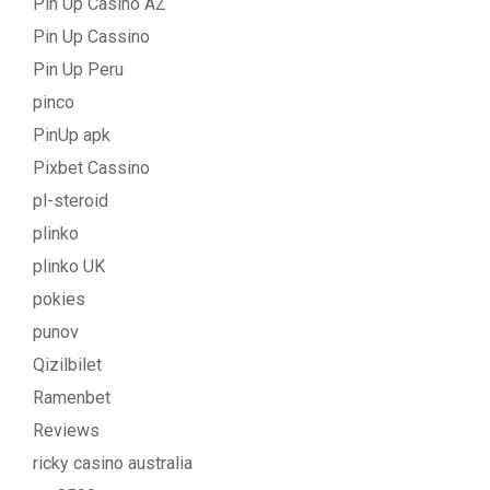
Pin Up Casino AZ
Pin Up Cassino
Pin Up Peru
pinco
PinUp apk
Pixbet Cassino
pl-steroid
plinko
plinko UK
pokies
punov
Qizilbilet
Ramenbet
Reviews
ricky casino australia