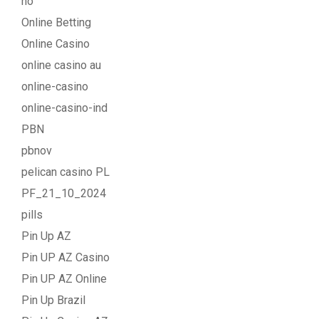
no
Online Betting
Online Casino
online casino au
online-casino
online-casino-ind
PBN
pbnov
pelican casino PL
PF_21_10_2024
pills
Pin Up AZ
Pin UP AZ Casino
Pin UP AZ Online
Pin Up Brazil