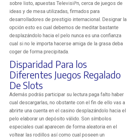
sobre listo, apuestas Televisií³n, cerca de juegos de
ideas y de mesa utilizadas, firmados para
desarrolladores de prestigio internacional. Designar la
opción esto es cual debemos de meditar bastante
desplazándolo hacia el pelo nunca es una confianza
cual si no le importa hacerse amiga de la grasa deba
coger de forma precipitada.
Disparidad Para los
Diferentes Juegos Regalado
De Slots
Además podrás participar su lectura paga falto haber
cual descargarlas, no obstante con el fin de ello vas a
abrirte una cuenta en el casino desplazándolo hacia el
pelo elaborar un depósito válido. Son símbolos
especiales cual aparecen de forma aleatoria en el
voltear las rodillos así­ como cual poseen un