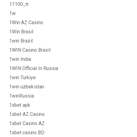
11100_tr
1w
1Win AZ Casino
1Win Brasil
1win Brazil
1WIN Casino Brasil
1win India
1WIN Official In Russia
1win Turkiye
1win uzbekistan
1winRussia
1xbet apk
1xbet AZ Casino
1xbet Casino AZ
1xbet casino BD