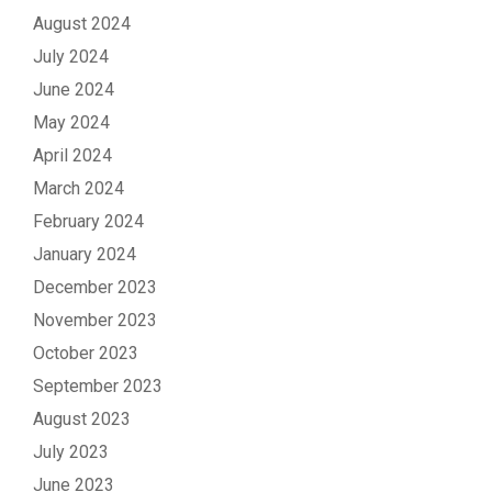
August 2024
July 2024
June 2024
May 2024
April 2024
March 2024
February 2024
January 2024
December 2023
November 2023
October 2023
September 2023
August 2023
July 2023
June 2023