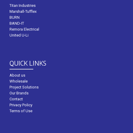
Titan Industries
Marshall-Tufflex
BURN
BAND-IT
Remora Electrical
United U-Li
QUICK LINKS
About us
Wholesale
Project Solutions
Our Brands
Contact
Privacy Policy
Terms of Use