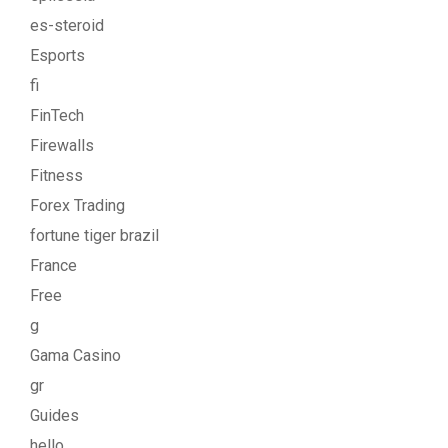
es-steroid
Esports
fi
FinTech
Firewalls
Fitness
Forex Trading
fortune tiger brazil
France
Free
g
Gama Casino
gr
Guides
hello