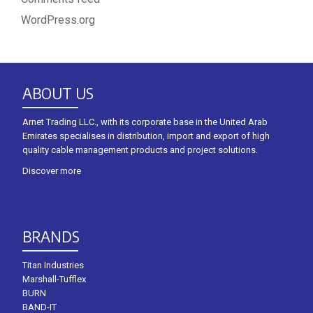
WordPress.org
ABOUT US
Arnet Trading LLC., with its corporate base in the United Arab
Emirates specialises in distribution, import and export of high
quality cable management products and project solutions.
Discover more
BRANDS
Titan Industries
Marshall-Tufflex
BURN
BAND-IT