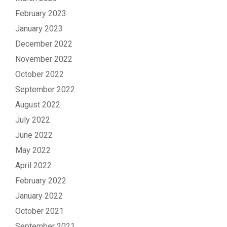
February 2023
January 2023
December 2022
November 2022
October 2022
September 2022
August 2022
July 2022
June 2022
May 2022
April 2022
February 2022
January 2022
October 2021
September 2021