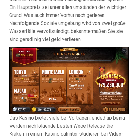
Ein Hauptpreis sei unter allen umständen der wichtiger
Grund, Was auch immer Vorhut nach gerieren.
Nachfolgende Soziale umgebung wird von zwei große
Wasserfälle vervollständigt, bekanntermaßen Sie sie
sind geradlinig viel geld verlieren.
Das Kasino bietet viele bei Vortragen, ended up being
werden nachfolgende besten Wege Release the
Kraken in einem Kasino dahinter studieren bei Video-