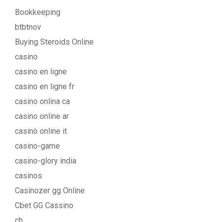
Bookkeeping
btbtnov
Buying Steroids Online
casino
casino en ligne
casino en ligne fr
casino onlina ca
casino online ar
casinò online it
casino-game
casino-glory india
casinos
Casinozer gg Online
Cbet GG Cassino
ch