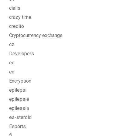
cialis
crazy time
credito
Cryptocurrency exchange
cz
Developers
ed
en
Encryption
epilepsi
epilepsie
epilessia
es-steroid
Esports
fi