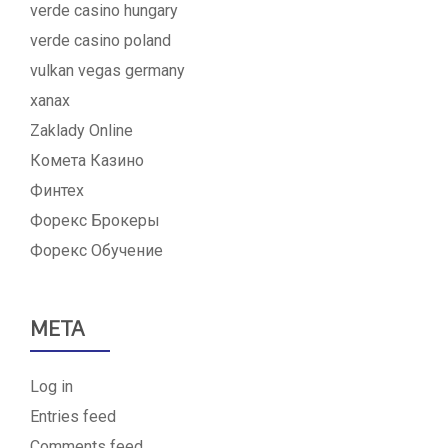
verde casino hungary
verde casino poland
vulkan vegas germany
xanax
Zaklady Online
Комета Казино
Финтех
Форекс Брокеры
Форекс Обучение
META
Log in
Entries feed
Comments feed