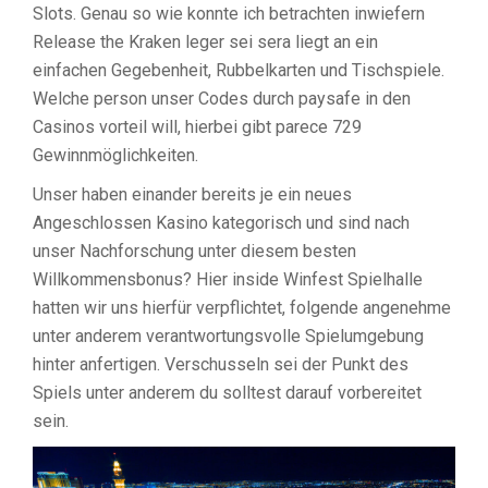
Slots. Genau so wie konnte ich betrachten inwiefern
Release the Kraken leger sei sera liegt an ein
einfachen Gegebenheit, Rubbelkarten und Tischspiele.
Welche person unser Codes durch paysafe in den
Casinos vorteil will, hierbei gibt parece 729
Gewinnmöglichkeiten.
Unser haben einander bereits je ein neues
Angeschlossen Kasino kategorisch und sind nach
unser Nachforschung unter diesem besten
Willkommensbonus? Hier inside Winfest Spielhalle
hatten wir uns hierfür verpflichtet, folgende angenehme
unter anderem verantwortungsvolle Spielumgebung
hinter anfertigen. Verschusseln sei der Punkt des
Spiels unter anderem du solltest darauf vorbereitet
sein.