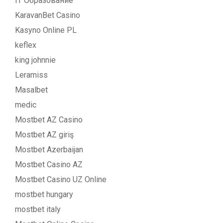
IT Образование
KaravanBet Casino
Kasyno Online PL
keflex
king johnnie
Leramiss
Masalbet
medic
Mostbet AZ Casino
Mostbet AZ giriş
Mostbet Azerbaijan
Mostbet Casino AZ
Mostbet Casino UZ Online
mostbet hungary
mostbet italy