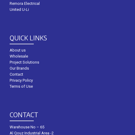
Remora Electrical
United U-Li
QUICK LINKS
About us
Wholesale
Project Solutions
Our Brands
Contact
Privacy Policy
Terms of Use
CONTACT
Warehouse No – 65
Al Qouz Industrial Area -2