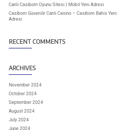
Canlı Casibom Oyunu Sitesi | Mobil Yeni Adresi
Casibom Güvenilir Canli Casino – Casibom Bahis Yeni
Adresi
RECENT COMMENTS
ARCHIVES
November 2024
October 2024
September 2024
August 2024
July 2024
June 2024