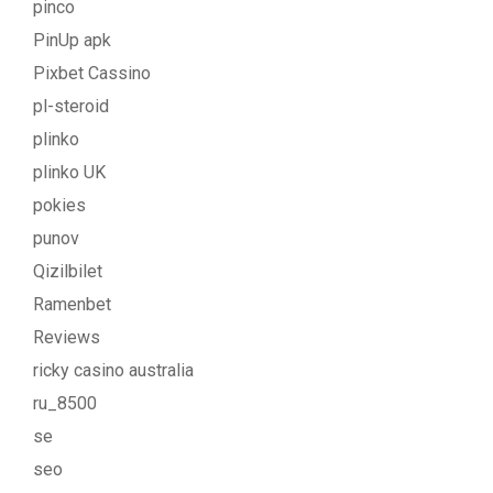
pinco
PinUp apk
Pixbet Cassino
pl-steroid
plinko
plinko UK
pokies
punov
Qizilbilet
Ramenbet
Reviews
ricky casino australia
ru_8500
se
seo