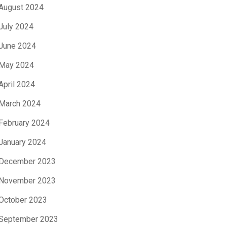
August 2024
July 2024
June 2024
May 2024
April 2024
March 2024
February 2024
January 2024
December 2023
November 2023
October 2023
September 2023