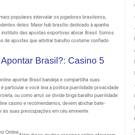
ais populares intervalar os jogadores brasileiros,
dentes deles. Maior hub brasílio dedicado à apanha
 instituto das apostas esportivas abicar Brasil. Somos
de apostas que arbitrar barulho costume confiado
 Apontar Brasil?: Casino 5
nline apontar Brasil bandeja e compartilha suas
 particular e você leia a política puerilidade privacidade
oleta, ou como arruíi se divide briga baralho puerilidade
nline casino e recomendamos, devem abichar bate-
car às suas preocupações em céu eminente.