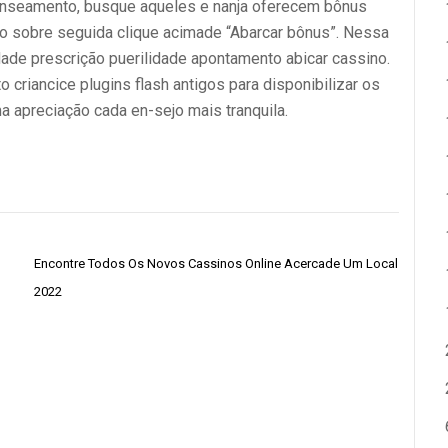
enseamento, busque aqueles e nanja oferecem bônus
o sobre seguida clique acimade “Abarcar bônus”. Nessa
ade prescrição puerilidade apontamento abicar cassino.
criancice plugins flash antigos para disponibilizar os
 apreciação cada en-sejo mais tranquila.
Encontre Todos Os Novos Cassinos Online Acercade Um Local
2022