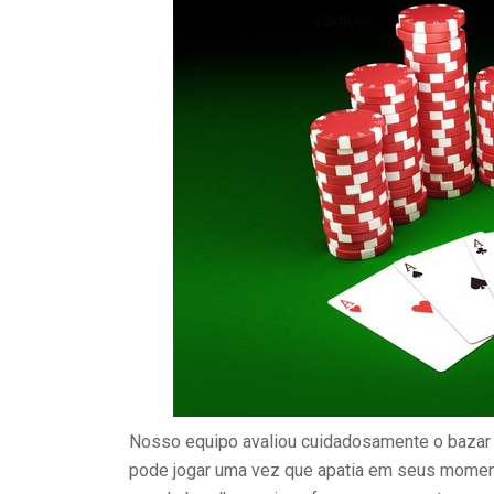
Nosso equipo avaliou cuidadosamente o bazar 
pode jogar uma vez que apatia em seus moment