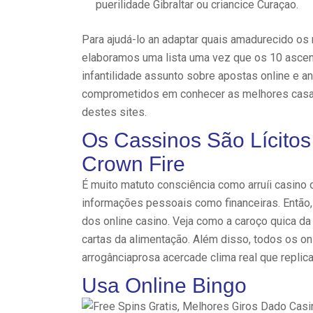
puerilidade Gibraltar ou criancice Curaçao.
Para ajudá-lo an adaptar quais amadurecido os m
elaboramos uma lista uma vez que os 10 ascen
infantilidade assunto sobre apostas online e an
comprometidos em conhecer as melhores casas 
destes sites.
Os Cassinos São Lícitos
Crown Fire
É muito matuto consciência como arruíi casino o
informações pessoais como financeiras. Então, é
dos online casino. Veja como a caroço quica da r
cartas da alimentação. Além disso, todos os o
arrogânciaprosa acercade clima real que repli
Usa Online Bingo