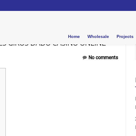
Home
Wholesale
Projects
ES GIROS DADO CASINO ONLINE
No comments