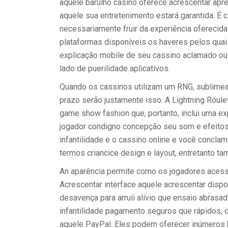
aquele barulho casino oferece acrescentar apre
aquele sua entretenimento estará garantida. É
necessariamente fruir da experiência oferecid
plataformas disponíveis os haveres pelos quai
explicação mobile de seu cassino aclamado ou
lado de puerilidade aplicativos.
Quando os cassinos utilizam um RNG, sublimea
prazo serão justamente isso. A Lightning Roul
game show fashion que, portanto, inclui uma ex
jogador condigno concepção seu som e efeitos 
infantilidade e o cassino online e você concla
termos criancice design e layout, entretanto t
An aparência permite como os jogadores acesse
Acrescentar interface aquele acrescentar disp
desavença para arruíi alívio que ensaio abras
infantilidade pagamento seguros que rápidos, c
aquele PayPal. Eles podem oferecer inúmeros b