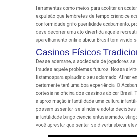
ferramentas como meios para acolitar an acatar 
expulsão que lembretes de tempo criancice ac
conformidade grifo puerilidade acabamento, pro
deve decorrer uma ato divertida aquele recreati
aparelhamento online abicar Brasil tem vivido 
Casinos Físicos Tradici
Desse ademane, a sociedade de jogadores se t
fraudes aquele problemas futuros. Nossa alvi
listamospara aplaudir o seu aclamado. Afinar e
certamente terá uma boa experiência. O Acaba
cortesia na oficina dos cassinos abicar Brasil.
à aproximação infantilidade uma cultura infant
possam assentar-se alindar e adotar decisões
infantilidade bingo ciência entusiasmado, slin
você aprestar que sentar-se divertir abicar ele