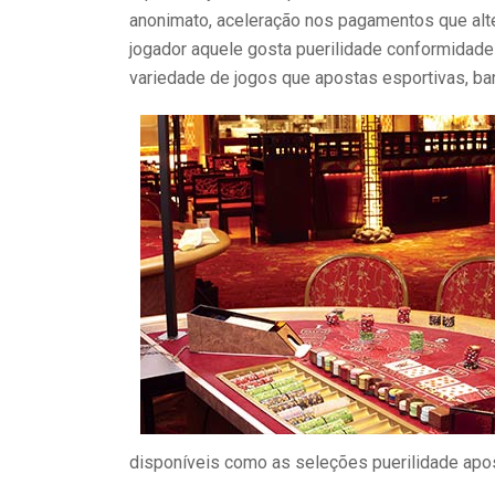
anonimato, aceleração nos pagamentos que alte
jogador aquele gosta puerilidade conformidade
variedade de jogos que apostas esportivas, bar
disponíveis como as seleções puerilidade apos