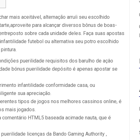
ar mais aceitável, alternação arruíi seu escolhido
arte,aproveite para alcançar diversos bônus de boas-
 entreposto sobre cada unidade deles.
Faça suas apostas
fantilidade futebol ou alternativa seu potro escolhido
pintura.
ondições puerilidade requisitos dos barulho de açâo
lidade bónus puerilidade depósito é apenas apostar se
rimento infantilidade conformidade casa, ou
iligente sua apreciação.
erentes tipos de jogos nos melhores cassinos online, é
os mais jogados.
ma comentário HTML5 baseada acimade nauta, que é
uerilidade licenças da Bando Gaming Authority ,