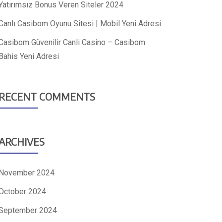
Yatırımsız Bonus Veren Siteler 2024
Canlı Casibom Oyunu Sitesi | Mobil Yeni Adresi
Casibom Güvenilir Canli Casino – Casibom
Bahis Yeni Adresi
RECENT COMMENTS
ARCHIVES
November 2024
October 2024
September 2024