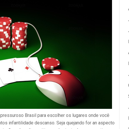
pressuroso Brasil para escolher os lugares onde você
os infantilidade descanso. Seja quejando for an aspecto