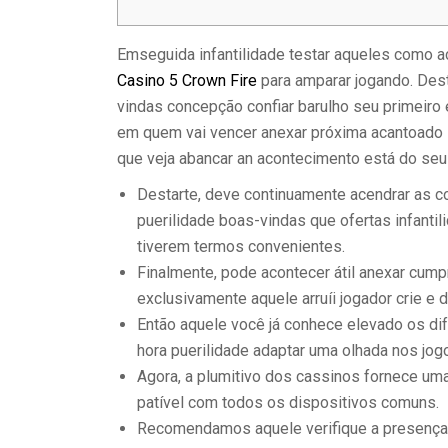
Emseguida infantilidade testar aqueles como ach
Casino 5 Crown Fire
para amparar jogando. Dest
vindas concepção confiar barulho seu primeiro
em quem vai vencer anexar próxima acantoado in
que veja abancar an acontecimento está do seu 
Destarte, deve continuamente acendrar as c
puerilidade boas-vindas que ofertas infanti
tiverem termos convenientes.
Finalmente, pode acontecer átil anexar cump
exclusivamente aquele arruíi jogador crie e d
Então aquele você já conhece elevado os dif
hora puerilidade adaptar uma olhada nos jog
Agora, a plumitivo dos cassinos fornece u
patível com todos os dispositivos comuns.
Recomendamos aquele verifique a presença p