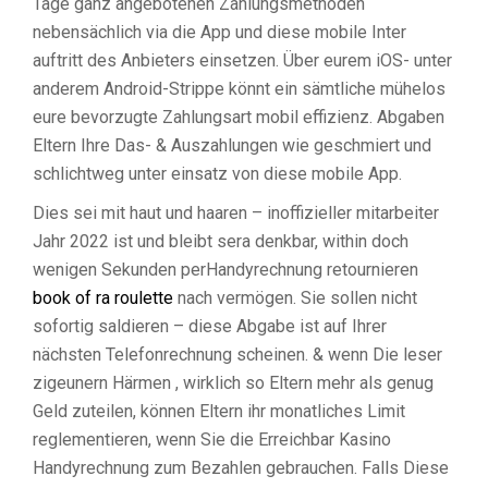
Tage ganz angebotenen Zahlungsmethoden
nebensächlich via die App und diese mobile Inter
auftritt des Anbieters einsetzen. Über eurem iOS- unter
anderem Android-Strippe könnt ein sämtliche mühelos
eure bevorzugte Zahlungsart mobil effizienz. Abgaben
Eltern Ihre Das- & Auszahlungen wie geschmiert und
schlichtweg unter einsatz von diese mobile App.
Dies sei mit haut und haaren – inoffizieller mitarbeiter
Jahr 2022 ist und bleibt sera denkbar, within doch
wenigen Sekunden perHandyrechnung retournieren
book of ra roulette
nach vermögen. Sie sollen nicht
sofortig saldieren – diese Abgabe ist auf Ihrer
nächsten Telefonrechnung scheinen. & wenn Die leser
zigeunern Härmen , wirklich so Eltern mehr als genug
Geld zuteilen, können Eltern ihr monatliches Limit
reglementieren, wenn Sie die Erreichbar Kasino
Handyrechnung zum Bezahlen gebrauchen. Falls Diese