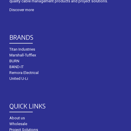
quality cable management products and project solutions.
Discover more
BRANDS
Titan Industries
Marshall-Tufflex
BURN
BAND-IT
Remora Electrical
United U-Li
QUICK LINKS
About us
Wholesale
Project Solutions