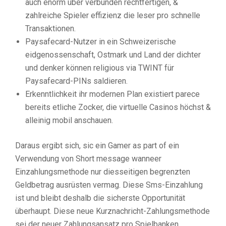
auch enorm über verbunden rechtfertigen, &
zahlreiche Spieler effizienz die leser pro schnelle
Transaktionen.
Paysafecard-Nutzer in ein Schweizerische
eidgenossenschaft, Ostmark und Land der dichter
und denker können religious via TWINT für
Paysafecard-PINs saldieren.
Erkenntlichkeit ihr modernen Plan existiert parece
bereits etliche Zocker, die virtuelle Casinos höchst &
alleinig mobil anschauen.
Daraus ergibt sich, sic ein Gamer as part of ein
Verwendung von Short message wanneer
Einzahlungsmethode nur diesseitigen begrenzten
Geldbetrag ausrüsten vermag. Diese Sms-Einzahlung
ist und bleibt deshalb die sicherste Opportunität
überhaupt. Diese neue Kurznachricht-Zahlungsmethode
sei der neuer Zahlungsansatz pro Spielbanken.