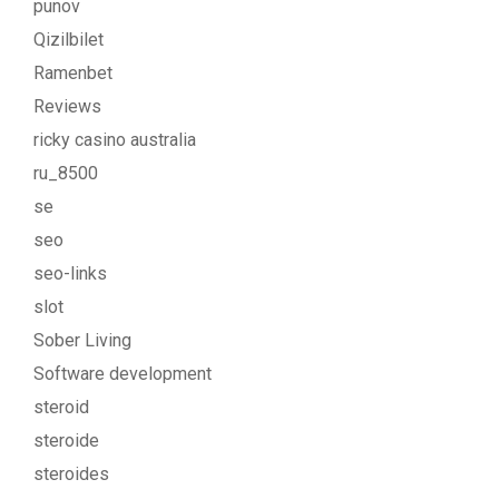
punov
Qizilbilet
Ramenbet
Reviews
ricky casino australia
ru_8500
se
seo
seo-links
slot
Sober Living
Software development
steroid
steroide
steroides