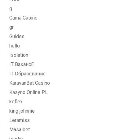
g
Gama Casino
gr
Guides
hello
Isolation
IT Вакансії
IT Образование
KaravanBet Casino
Kasyno Online PL
keflex
king johnnie
Leramiss
Masalbet
medic