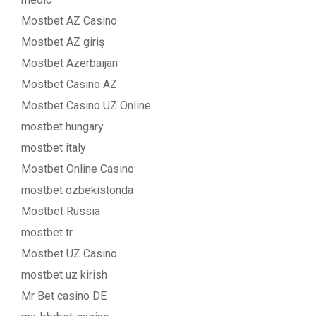
Mostbet AZ Casino
Mostbet AZ giriş
Mostbet Azerbaijan
Mostbet Casino AZ
Mostbet Casino UZ Online
mostbet hungary
mostbet italy
Mostbet Online Casino
mostbet ozbekistonda
Mostbet Russia
mostbet tr
Mostbet UZ Casino
mostbet uz kirish
Mr Bet casino DE