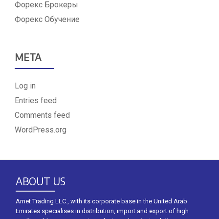
Форекс Брокеры
Форекс Обучение
META
Log in
Entries feed
Comments feed
WordPress.org
ABOUT US
Arnet Trading LLC., with its corporate base in the United Arab
Emirates specialises in distribution, import and export of high