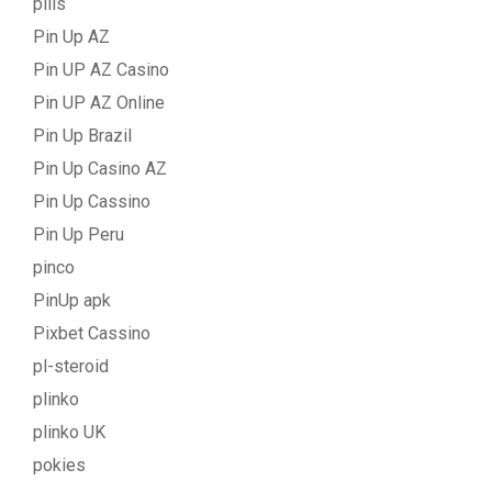
pills
Pin Up AZ
Pin UP AZ Casino
Pin UP AZ Online
Pin Up Brazil
Pin Up Casino AZ
Pin Up Cassino
Pin Up Peru
pinco
PinUp apk
Pixbet Cassino
pl-steroid
plinko
plinko UK
pokies