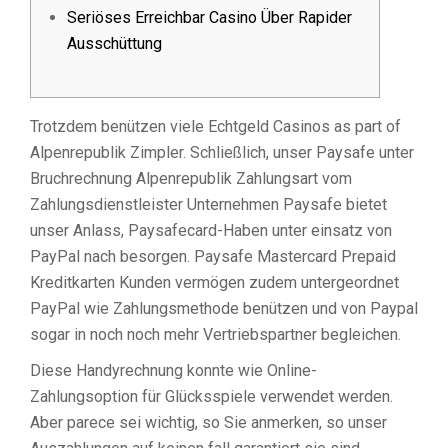
Seriöses Erreichbar Casino Über Rapider
Ausschüttung
Trotzdem benützen viele Echtgeld Casinos as part of
Alpenrepublik Zimpler. Schließlich, unser Paysafe unter
Bruchrechnung Alpenrepublik Zahlungsart vom
Zahlungsdienstleister Unternehmen Paysafe bietet
unser Anlass, Paysafecard-Haben unter einsatz von
PayPal nach besorgen.
Paysafe Mastercard Prepaid
Kreditkarten Kunden vermögen zudem untergeordnet
PayPal wie Zahlungsmethode benützen und von Paypal
sogar in noch noch mehr Vertriebspartner begleichen.
Diese Handyrechnung konnte wie Online-
Zahlungsoption für Glücksspiele verwendet werden.
Aber parece sei wichtig, so Sie anmerken, so unser