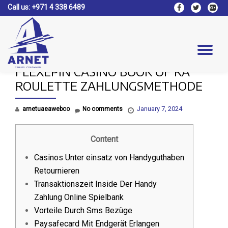
Call us:
+971 4 338 6489
fa-
fa-
fa-
facebook
twitter
google
Skip
plus-
to
square
content
Tog
FLEXEPIN CASINO BOOK OF RA
nav
ROULETTE ZAHLUNGSMETHODE
January 7, 2024
arnetuaeawebco
No comments
Content
Casinos Unter einsatz von Handyguthaben
Retournieren
Transaktionszeit Inside Der Handy
Zahlung Online Spielbank
Vorteile Durch Sms Bezüge
Paysafecard Mit Endgerät Erlangen