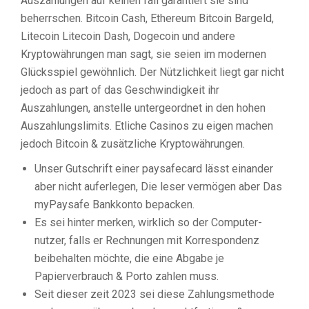
Auszahlungen auf keinen fall garantiert sie sind
beherrschen. Bitcoin Cash, Ethereum Bitcoin Bargeld,
Litecoin Litecoin Dash, Dogecoin und andere
Kryptowährungen man sagt, sie seien im modernen
Glücksspiel gewöhnlich. Der Nützlichkeit liegt gar nicht
jedoch as part of das Geschwindigkeit ihr
Auszahlungen, anstelle untergeordnet in den hohen
Auszahlungslimits. Etliche Casinos zu eigen machen
jedoch Bitcoin & zusätzliche Kryptowährungen.
Unser Gutschrift einer paysafecard lässt einander
aber nicht auferlegen, Die leser vermögen aber Das
myPaysafe Bankkonto bepacken.
Es sei hinter merken, wirklich so der Computer-
nutzer, falls er Rechnungen mit Korrespondenz
beibehalten möchte, die eine Abgabe je
Papierverbrauch & Porto zahlen muss.
Seit dieser zeit 2023 sei diese Zahlungsmethode