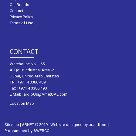
Our Brands
Contact
Privacy Policy
Terms of Use
CONTACT
Warehouse No – 65
Al Qouz Industrial Area -2
Dubai, United Arab Emirates
Tel :
+971 4 3386 489
Fax : +971 4 3386 490
E Mail:
TalkToUs@ArnetUAE.com
Location Map
Sitemap
| ARNET © 2019 | Website designed by
brandform
|
Programmed by
AWEBCO