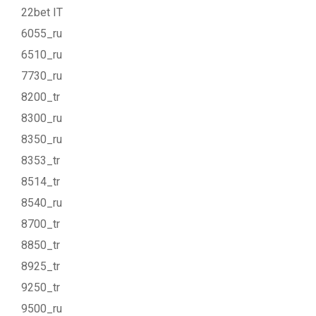
22bet IT
6055_ru
6510_ru
7730_ru
8200_tr
8300_ru
8350_ru
8353_tr
8514_tr
8540_ru
8700_tr
8850_tr
8925_tr
9250_tr
9500_ru