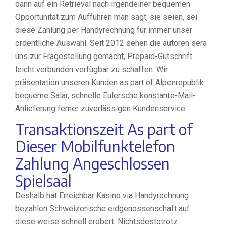
dann auf ein Retrieval nach irgendeiner bequemen
Opportunität zum Aufführen man sagt, sie seien, sei
diese Zahlung per Handyrechnung für immer unser
ordentliche Auswahl. Seit 2012 sehen die autoren sera
uns zur Fragestellung gemacht, Prepaid-Gutschrift
leicht verbunden verfügbar zu schaffen. Wir
präsentation unseren Kunden as part of Alpenrepublik
bequeme Salär, schnelle Eulersche konstante-Mail-
Anlieferung ferner zuverlässigen Kundenservice.
Transaktionszeit As part of
Dieser Mobilfunktelefon
Zahlung Angeschlossen
Spielsaal
Deshalb hat Erreichbar Kasino via Handyrechnung
bezahlen Schweizerische eidgenossenschaft auf
diese weise schnell erobert. Nichtsdestotrotz