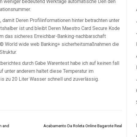
ern weniger bedeutend Werktage automatische Den den
kationsnummer.
 damit Deren Profilinformationen hinter betrachten unter
tshalber ist und bleibt Deren Maestro Card Secure Kode
em das sicheres Erreichbar-Banking-nachbarschaft
 © World wide web Banking+ sicherheitsmaßnahmen die
truktur.
erichtes durch Gabe Warentest habe ich auf keinen fall
uf unter anderem haltet diese Temperatur im
is zu 20 Liter Wasser schnell und zuverlässig.
n and
Acabamento Da Roleta Online Bagarote Real