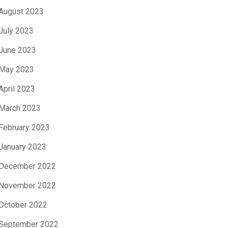
August 2023
July 2023
June 2023
May 2023
April 2023
March 2023
February 2023
January 2023
December 2022
November 2022
October 2022
September 2022