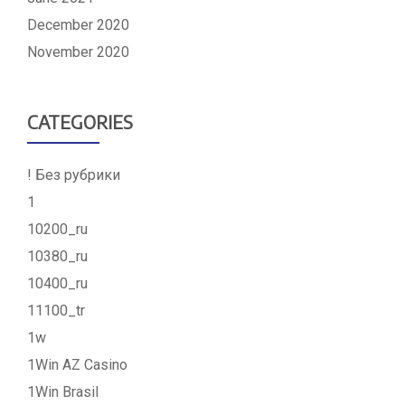
December 2020
November 2020
CATEGORIES
! Без рубрики
1
10200_ru
10380_ru
10400_ru
11100_tr
1w
1Win AZ Casino
1Win Brasil