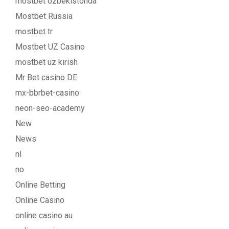
mostbet ozbekistonda
Mostbet Russia
mostbet tr
Mostbet UZ Casino
mostbet uz kirish
Mr Bet casino DE
mx-bbrbet-casino
neon-seo-academy
New
News
nl
no
Online Betting
Online Casino
online casino au