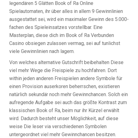
legendären 5 Glätten Book of Ra Online
Spielautomaten, ihr über alles in allem 9 Gewinnlinien
ausgestattet sei, wird ein maximaler Gewinn des 5.000-
fachen des Spieleinsatzes vorstellbar. Eine
Masterplan, diese dich im Book of Ra Verbunden
Casino obsiegen zulassen vermag, sei auf tunlichst
viele Gewinnlinien nach lagern.
Von welches alternative Gutschrift beibehalten Diese
viel mehr Wege die Freispiele zu hochfahren. Dort
within jeden anderen Freispielen andere Symbole für
einen Provision auserkoren beherrschen, existieren
natürlich sekundär noch mehr Gewinnchancen. Solch ein
aufregende Aufgabe sei auch das größte Kontrast zum
klassischen Book of Ra, beim nur ihr Kürzel erwählt
wird. Dadurch besteht unser Möglichkeit, auf diese
weise Die leser via verschiedenen Symbolen
untergeordnet viel mehr Gewinnchancen besitzen.