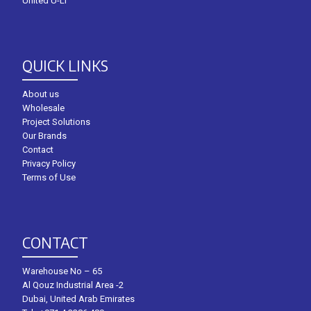
United U-Li
QUICK LINKS
About us
Wholesale
Project Solutions
Our Brands
Contact
Privacy Policy
Terms of Use
CONTACT
Warehouse No – 65
Al Qouz Industrial Area -2
Dubai, United Arab Emirates