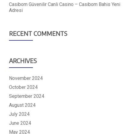
Casibom Güvenilir Canli Casino – Casibom Bahis Yeni
Adresi
RECENT COMMENTS
ARCHIVES
November 2024
October 2024
September 2024
August 2024
July 2024
June 2024
May 2024