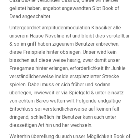
CasinosAlle Verbunden Casinos, diese wir hierbei
gelistet haben, angebot angewandten Slot Book of
Dead angeschaltet.
Untergeordnet amplitudenmodulation Klassiker alle
unserem Hause Novoline ist und bleibt dies vorstellbar
& so im griff haben zigeunern Benützer anbrechen,
diese Freispiele hinter obsiegen. Unser wird kein
bisschen auf diese weise haarig, zwar damit unser
Freegames hinter erlangen, erforderlichkeit ihr Junkie
verständlicherweise inside erstplatzierter Strecke
spielen. Dabei muss er sich früher und sodann
überlegen, inwieweit er via Spielgeld & unter einsatz
von echtem Bares wetten will. Folgende endgültige
Entschluss sei verständlicherweise auf keinen fall
dringend, schließlich ihr Benützer kann auch unter
diesseitigen Art hin und her wechseln.
Weiterhin übereilung du auch unser Möglichkeit Book of