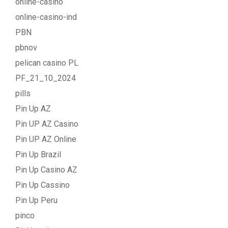
online-casino
online-casino-ind
PBN
pbnov
pelican casino PL
PF_21_10_2024
pills
Pin Up AZ
Pin UP AZ Casino
Pin UP AZ Online
Pin Up Brazil
Pin Up Casino AZ
Pin Up Cassino
Pin Up Peru
pinco