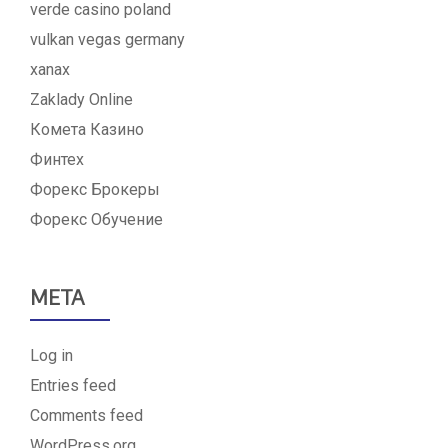
verde casino poland
vulkan vegas germany
xanax
Zaklady Online
Комета Казино
Финтех
Форекс Брокеры
Форекс Обучение
META
Log in
Entries feed
Comments feed
WordPress.org