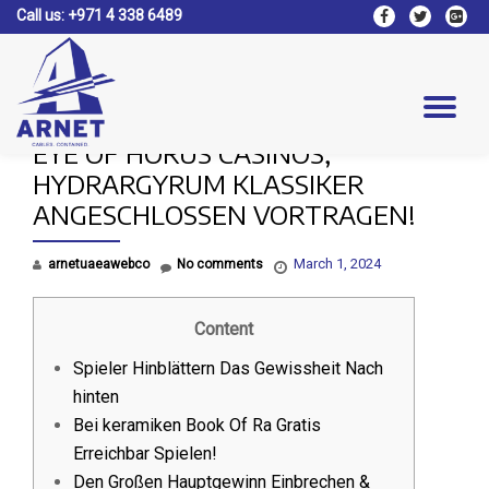
Call us:
+971 4 338 6489
fa-
fa-
fa-
facebook
twitter
google
Skip
plus-
to
square
content
Tog
EYE OF HORUS CASINOS,
nav
HYDRARGYRUM KLASSIKER
ANGESCHLOSSEN VORTRAGEN!
March 1, 2024
arnetuaeawebco
No comments
Content
Spieler Hinblättern Das Gewissheit Nach
hinten
Bei keramiken Book Of Ra Gratis
Erreichbar Spielen!
Den Großen Hauptgewinn Einbrechen &