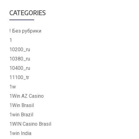
CATEGORIES
! Без рубрики
1
10200_ru
10380_ru
10400_ru
11100_tr
1w
1Win AZ Casino
1Win Brasil
1win Brazil
1WIN Casino Brasil
1win India