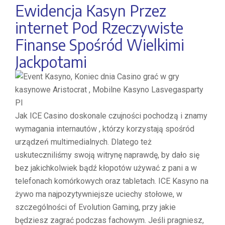
Ewidencja Kasyn Przez
internet Pod Rzeczywiste
Finanse Spośród Wielkimi
Jackpotami
Jak ICE Casino doskonale czujności pochodzą i znamy
wymagania internautów , którzy korzystają spośród
urządzeń multimedialnych. Dlatego też
uskuteczniliśmy swoją witrynę naprawdę, by dało się
bez jakichkolwiek bądź kłopotów używać z pani a w
telefonach komórkowych oraz tabletach. ICE Kasyno na
żywo ma najpozytywniejsze uciechy stołowe, w
szczególności of Evolution Gaming, przy jakie
będziesz zagrać podczas fachowym. Jeśli pragniesz,