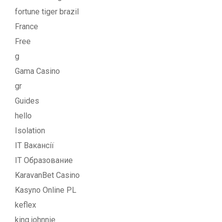
fortune tiger brazil
France
Free
g
Gama Casino
gr
Guides
hello
Isolation
IT Вакансії
IT Образование
KaravanBet Casino
Kasyno Online PL
keflex
king johnnie