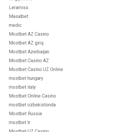
Leramiss
Masalbet
medic
Mostbet AZ Casino
Mostbet AZ giriş
Mostbet Azerbaijan
Mostbet Casino AZ
Mostbet Casino UZ Online
mostbet hungary
mostbet italy
Mostbet Online Casino
mostbet ozbekistonda
Mostbet Russia
mostbet tr
Mostbet UZ Casino