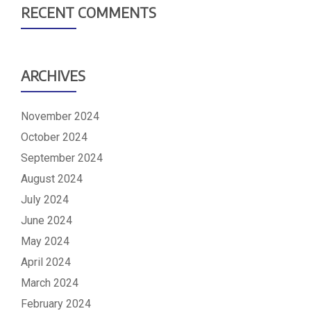
RECENT COMMENTS
ARCHIVES
November 2024
October 2024
September 2024
August 2024
July 2024
June 2024
May 2024
April 2024
March 2024
February 2024