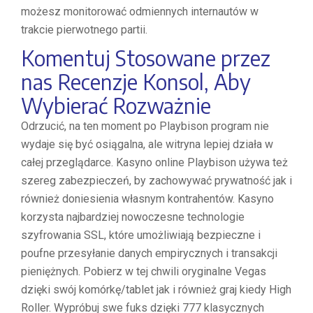
możesz monitorować odmiennych internautów w
trakcie pierwotnego partii.
Komentuj Stosowane przez
nas Recenzje Konsol, Aby
Wybierać Rozważnie
Odrzucić, na ten moment po Playbison program nie
wydaje się być osiągalna, ale witryna lepiej działa w
całej przeglądarce. Kasyno online Playbison używa też
szereg zabezpieczeń, by zachowywać prywatność jak i
również doniesienia własnym kontrahentów. Kasyno
korzysta najbardziej nowoczesne technologie
szyfrowania SSL, które umożliwiają bezpieczne i
poufne przesyłanie danych empirycznych i transakcji
pieniężnych. Pobierz w tej chwili oryginalne Vegas
dzięki swój komórkę/tablet jak i również graj kiedy High
Roller. Wypróbuj swe fuks dzięki 777 klasycznych