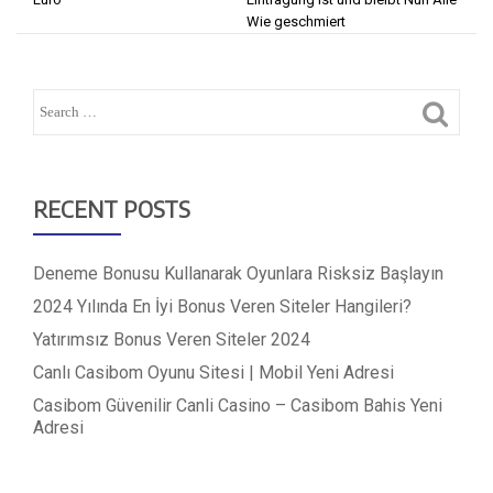
Wie geschmiert
RECENT POSTS
Deneme Bonusu Kullanarak Oyunlara Risksiz Başlayın
2024 Yılında En İyi Bonus Veren Siteler Hangileri?
Yatırımsız Bonus Veren Siteler 2024
Canlı Casibom Oyunu Sitesi | Mobil Yeni Adresi
Casibom Güvenilir Canli Casino – Casibom Bahis Yeni
Adresi