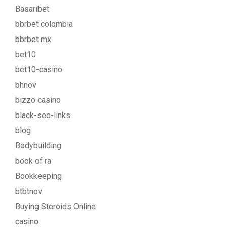
Basaribet
bbrbet colombia
bbrbet mx
bet10
bet10-casino
bhnov
bizzo casino
black-seo-links
blog
Bodybuilding
book of ra
Bookkeeping
btbtnov
Buying Steroids Online
casino