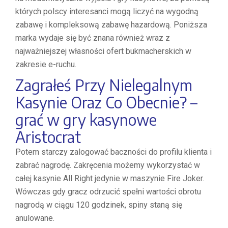
których polscy interesanci mogą liczyć na wygodną
zabawę i kompleksową zabawę hazardową. Poniższa
marka wydaje się być znana również wraz z
najważniejszej własności ofert bukmacherskich w
zakresie e-ruchu.
Zagrałeś Przy Nielegalnym
Kasynie Oraz Co Obecnie? –
grać w gry kasynowe
Aristocrat
Potem starczy zalogować baczności do profilu klienta i
zabrać nagrodę. Zakręcenia możemy wykorzystać w
całej kasynie All Right jedynie w maszynie Fire Joker.
Wówczas gdy gracz odrzucić spełni wartości obrotu
nagrodą w ciągu 120 godzinek, spiny staną się
anulowane.