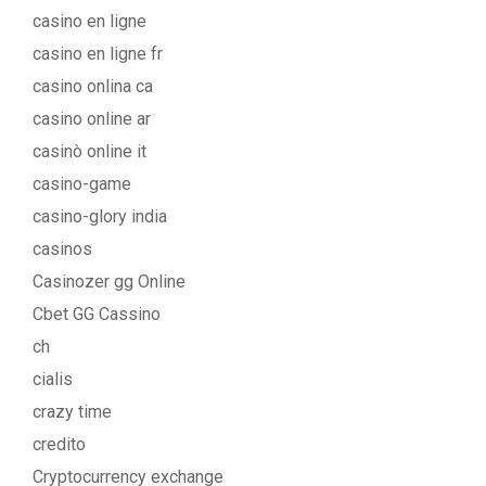
casino en ligne
casino en ligne fr
casino onlina ca
casino online ar
casinò online it
casino-game
casino-glory india
casinos
Casinozer gg Online
Cbet GG Cassino
ch
cialis
crazy time
credito
Cryptocurrency exchange