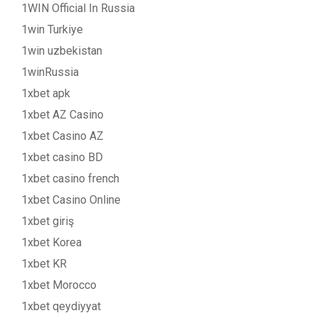
1WIN Official In Russia
1win Turkiye
1win uzbekistan
1winRussia
1xbet apk
1xbet AZ Casino
1xbet Casino AZ
1xbet casino BD
1xbet casino french
1xbet Casino Online
1xbet giriş
1xbet Korea
1xbet KR
1xbet Morocco
1xbet qeydiyyat