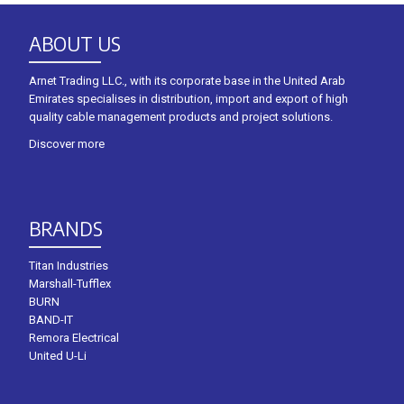
ABOUT US
Arnet Trading LLC., with its corporate base in the United Arab
Emirates specialises in distribution, import and export of high
quality cable management products and project solutions.
Discover more
BRANDS
Titan Industries
Marshall-Tufflex
BURN
BAND-IT
Remora Electrical
United U-Li