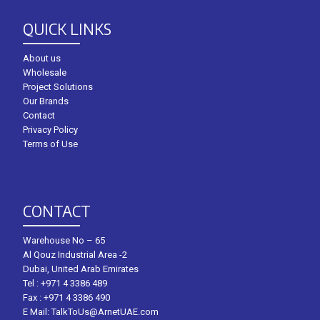
QUICK LINKS
About us
Wholesale
Project Solutions
Our Brands
Contact
Privacy Policy
Terms of Use
CONTACT
Warehouse No – 65
Al Qouz Industrial Area -2
Dubai, United Arab Emirates
Tel :
+971 4 3386 489
Fax : +971 4 3386 490
E Mail:
TalkToUs@ArnetUAE.com