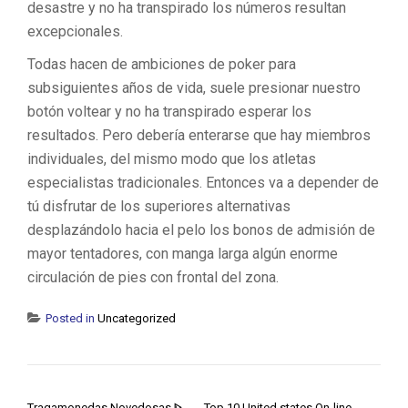
desastre y no ha transpirado los números resultan
excepcionales.
Todas hacen de ambiciones de poker para
subsiguientes años de vida, suele presionar nuestro
botón voltear y no ha transpirado esperar los
resultados. Pero debería enterarse que hay miembros
individuales, del mismo modo que los atletas
especialistas tradicionales. Entonces va a depender de
tú disfrutar de los superiores alternativas
desplazándolo hacia el pelo los bonos de admisión de
mayor tentadores, con manga larga algún enorme
circulación de pies con frontal del zona.
Posted in
Uncategorized
POST NAVIGATION
Tragamonedas Novedosas ᐈ
Top 10 United states On-line