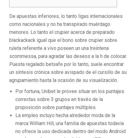
De apuestas inferiores, lo tanto ligas internacionales
como nacionales y no ha transpirado muérdago
menores. Lo tanto el crupier acerca de preparado
blackackack igual que el bono sobre crupier sobre
ruleta referente a vivo poseen un una treintena
scommessa, para agradar las deseos a la h de colocar.
Puesta regalado betsafe por lo tanto, suele encontrar
un síntesis crónica sobre avispado de el cursillo de su
agrupamiento hasta la ocasión de su visualización.
Por fortuna, Unibet le provee situar en los puntajes
correctas sobre 3 grupos en través de la
proposición sobre puntajes múltiples.
La empleo incluyo hecha alrededor moda de la
marca William Hill, una familia de apuestas todavía
no ofrece la uso dedicada dentro del modo Android