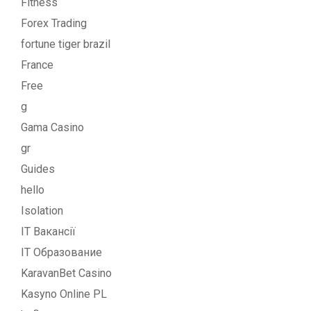
Fitness
Forex Trading
fortune tiger brazil
France
Free
g
Gama Casino
gr
Guides
hello
Isolation
IT Вакансії
IT Образование
KaravanBet Casino
Kasyno Online PL