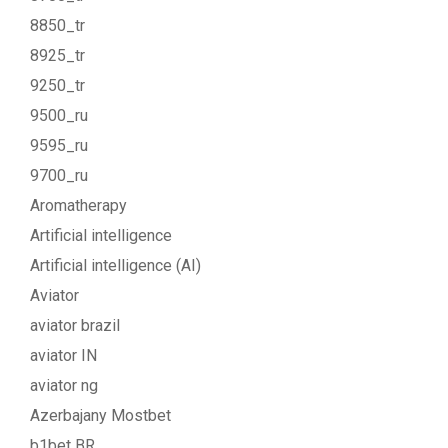
8850_tr
8925_tr
9250_tr
9500_ru
9595_ru
9700_ru
Aromatherapy
Artificial intelligence
Artificial intelligence (AI)
Aviator
aviator brazil
aviator IN
aviator ng
Azerbajany Mostbet
b1bet BR