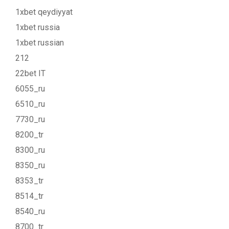
1xbet qeydiyyat
1xbet russia
1xbet russian
212
22bet IT
6055_ru
6510_ru
7730_ru
8200_tr
8300_ru
8350_ru
8353_tr
8514_tr
8540_ru
8700_tr