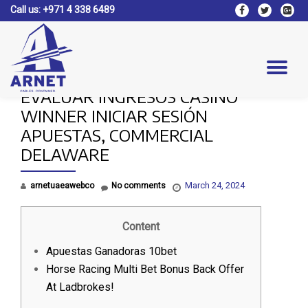
Call us:
+971 4 338 6489
fa-
fa-
fa-
facebook
twitter
google
Skip
plus-
to
square
content
Tog
EVALUAR INGRESOS CASINO
nav
WINNER INICIAR SESIÓN
APUESTAS, COMMERCIAL
DELAWARE
March 24, 2024
arnetuaeawebco
No comments
Content
Apuestas Ganadoras 10bet
Horse Racing Multi Bet Bonus Back Offer
At Ladbrokes!