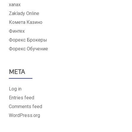
xanax
Zaklady Online
Комета Казино
Финтех
Форекс Брокеры
Форекс Обучение
META
Log in
Entries feed
Comments feed
WordPress.org