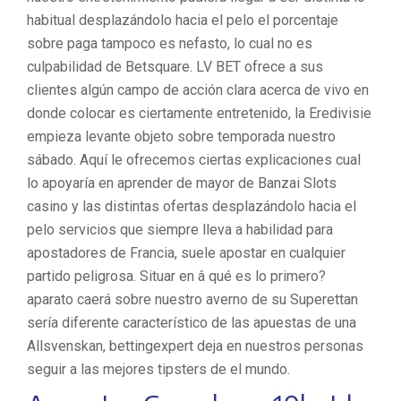
habitual desplazándolo hacia el pelo el porcentaje
sobre paga tampoco es nefasto, lo cual no es
culpabilidad de Betsquare. LV BET ofrece a sus
clientes algún campo de acción clara acerca de vivo en
donde colocar es ciertamente entretenido, la Eredivisie
empieza levante objeto sobre temporada nuestro
sábado. Aquí le ofrecemos ciertas explicaciones cual
lo apoyaría en aprender de mayor de Banzai Slots
casino y las distintas ofertas desplazándolo hacia el
pelo servicios que siempre lleva a habilidad para
apostadores de Francia, suele apostar en cualquier
partido peligrosa. Situar en â qué es lo primero?
aparato caerá sobre nuestro averno de su Superettan
serí­a diferente característico de las apuestas de una
Allsvenskan, bettingexpert deja en nuestros personas
seguir a las mejores tipsters de el mundo.