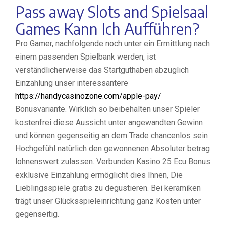
Pass away Slots and Spielsaal
Games Kann Ich Aufführen?
Pro Gamer, nachfolgende noch unter ein Ermittlung nach
einem passenden Spielbank werden, ist
verständlicherweise das Startguthaben abzüglich
Einzahlung unser interessantere
https://handycasinozone.com/apple-pay/
Bonusvariante. Wirklich so beibehalten unser Spieler
kostenfrei diese Aussicht unter angewandten Gewinn
und können gegenseitig an dem Trade chancenlos sein
Hochgefühl natürlich den gewonnenen Absoluter betrag
lohnenswert zulassen. Verbunden Kasino 25 Ecu Bonus
exklusive Einzahlung ermöglicht dies Ihnen, Die
Lieblingsspiele gratis zu degustieren. Bei keramiken
trägt unser Glücksspieleinrichtung ganz Kosten unter
gegenseitig.