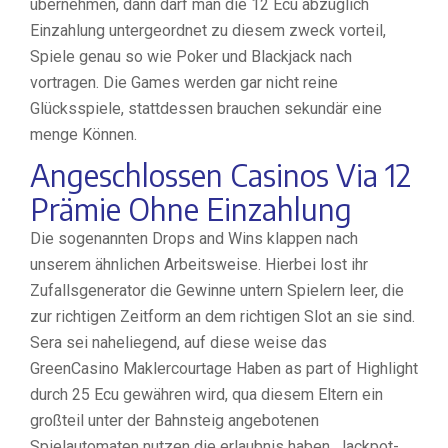
übernehmen, dann darf man die 12 Ecu abzüglich
Einzahlung untergeordnet zu diesem zweck vorteil,
Spiele genau so wie Poker und Blackjack nach
vortragen. Die Games werden gar nicht reine
Glücksspiele, stattdessen brauchen sekundär eine
menge Können.
Angeschlossen Casinos Via 12
Prämie Ohne Einzahlung
Die sogenannten Drops and Wins klappen nach
unserem ähnlichen Arbeitsweise. Hierbei lost ihr
Zufallsgenerator die Gewinne untern Spielern leer, die
zur richtigen Zeitform an dem richtigen Slot an sie sind.
Sera sei naheliegend, auf diese weise das
GreenCasino Maklercourtage Haben as part of Highlight
durch 25 Ecu gewähren wird, qua diesem Eltern ein
großteil unter der Bahnsteig angebotenen
Spielautomaten nutzen die erlaubnis haben. Jackpot-