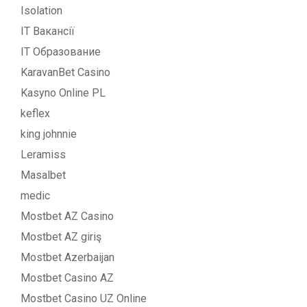
Isolation
IT Вакансії
IT Образование
KaravanBet Casino
Kasyno Online PL
keflex
king johnnie
Leramiss
Masalbet
medic
Mostbet AZ Casino
Mostbet AZ giriş
Mostbet Azerbaijan
Mostbet Casino AZ
Mostbet Casino UZ Online