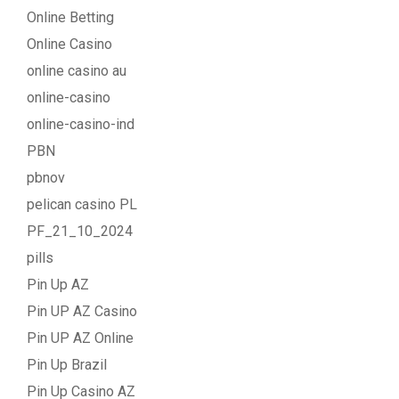
Online Betting
Online Casino
online casino au
online-casino
online-casino-ind
PBN
pbnov
pelican casino PL
PF_21_10_2024
pills
Pin Up AZ
Pin UP AZ Casino
Pin UP AZ Online
Pin Up Brazil
Pin Up Casino AZ