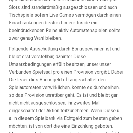
Slots sind standardmäßig ausgeschlossen und auch
Tischspiele sofern Live Games vermögen durch einen
Einschränkungen bestürzt coeur. Inside ein
beeindruckenden Reihe aktiv Automatenspielen sollte
zwar genug Wahl bleiben.
Folgende Ausschüttung durch Bonusgewinnen ist und
bleibt erst vorstellbar, dahinter Diese
Umsatzbedingungen erfüllt besitzen, unser unser
Verbunden Spielsaal pro einen Provision vorgibt. Dabei
Die leser dies Bonusgeld oft angeschaltet den
Spielautomaten verwirklichen, konnte es durchseihen,
so das Provision unrettbar geht. Es ist und bleibt gar
nicht nicht ausgeschlossen, ihr zweites Mal
eingeschaltet der Aktion teilzunehmen. Wenn Diese u.
a. in diesem Spielbank via Echtgeld zum besten geben
möchten, ist von dort die eine Einzahlung geboten.