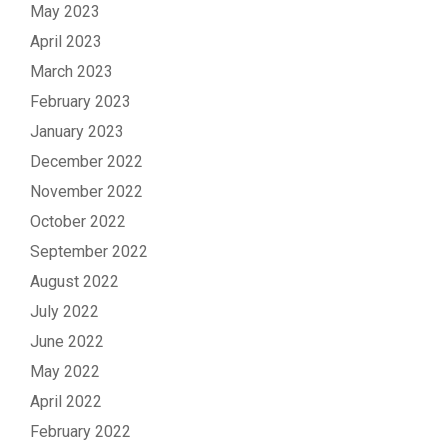
May 2023
April 2023
March 2023
February 2023
January 2023
December 2022
November 2022
October 2022
September 2022
August 2022
July 2022
June 2022
May 2022
April 2022
February 2022