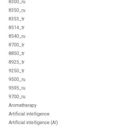
8300_ru
8350_ru
8353_tr
8514_tr
8540_ru
8700_tr
8850_tr
8925_tr
9250_tr
9500_ru
9595_ru
9700_ru
Aromatherapy
Artificial intelligence
Artificial intelligence (AI)