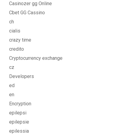
Casinozer gg Online
Cbet GG Cassino
ch
cialis
crazy time
credito
Cryptocurrency exchange
cz
Developers
ed
en
Encryption
epilepsi
epilepsie
epilessia