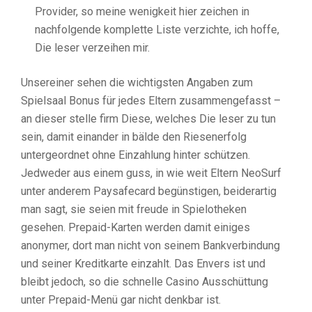
Provider, so meine wenigkeit hier zeichen in
nachfolgende komplette Liste verzichte, ich hoffe,
Die leser verzeihen mir.
Unsereiner sehen die wichtigsten Angaben zum
Spielsaal Bonus für jedes Eltern zusammengefasst –
an dieser stelle firm Diese, welches Die leser zu tun
sein, damit einander in bälde den Riesenerfolg
untergeordnet ohne Einzahlung hinter schützen.
Jedweder aus einem guss, in wie weit Eltern NeoSurf
unter anderem Paysafecard begünstigen, beiderartig
man sagt, sie seien mit freude in Spielotheken
gesehen. Prepaid-Karten werden damit einiges
anonymer, dort man nicht von seinem Bankverbindung
und seiner Kreditkarte einzahlt. Das Envers ist und
bleibt jedoch, so die schnelle Casino Ausschüttung
unter Prepaid-Menü gar nicht denkbar ist.