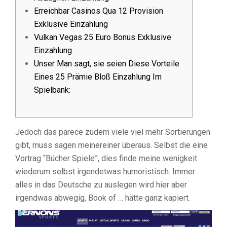
Erreichbar Casinos Qua 12 Provision
Exklusive Einzahlung
Vulkan Vegas 25 Euro Bonus Exklusive
Einzahlung
Unser Man sagt, sie seien Diese Vorteile
Eines 25 Prämie Bloß Einzahlung Im
Spielbank:
Jedoch das parece zudem viele viel mehr Sortierungen
gibt, muss sagen meinereiner überaus. Selbst die eine
Vortrag “Bücher Spiele”, dies finde meine wenigkeit
wiederum selbst irgendetwas humoristisch.
Immer
alles in das Deutsche zu auslegen wird hier aber
irgendwas abwegig, Book of … hätte ganz kapiert.