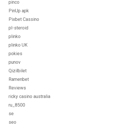
pinco
PinUp apk
Pixbet Cassino
pl-steroid
plinko
plinko UK
pokies
punov
Qizilbilet
Ramenbet
Reviews
ricky casino australia
ru_8500
se
seo