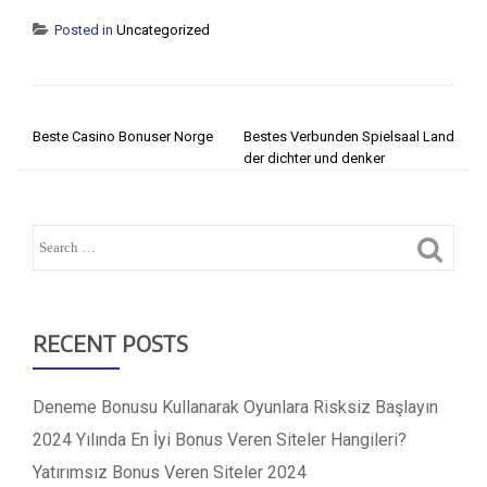
Posted in
Uncategorized
POST NAVIGATION
Beste Casino Bonuser Norge
Bestes Verbunden Spielsaal Land
der dichter und denker
RECENT POSTS
Deneme Bonusu Kullanarak Oyunlara Risksiz Başlayın
2024 Yılında En İyi Bonus Veren Siteler Hangileri?
Yatırımsız Bonus Veren Siteler 2024