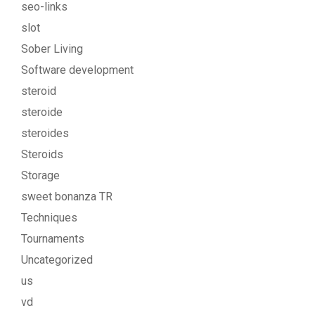
seo-links
slot
Sober Living
Software development
steroid
steroide
steroides
Steroids
Storage
sweet bonanza TR
Techniques
Tournaments
Uncategorized
us
vd