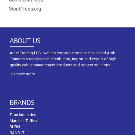
WordPress.org
ABOUT US
Arnet Trading LLC., with its corporate base in the United Arab
Emirates specialises in distribution, import and export of high
quality cable management products and project solutions.
Discover more
BRANDS
Titan Industries
Marshall-Tufflex
BURN
BAND-IT