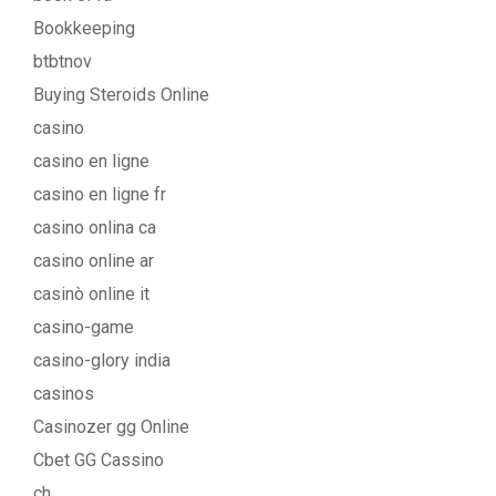
Bookkeeping
btbtnov
Buying Steroids Online
casino
casino en ligne
casino en ligne fr
casino onlina ca
casino online ar
casinò online it
casino-game
casino-glory india
casinos
Casinozer gg Online
Cbet GG Cassino
ch