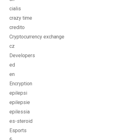
cialis
crazy time
credito
Cryptocurrency exchange
cz
Developers
ed
en
Encryption
epilepsi
epilepsie
epilessia
es-steroid
Esports
fi