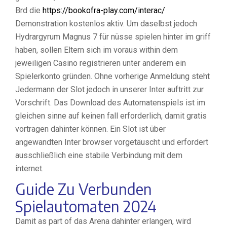
Brd die
https://bookofra-play.com/interac/
Demonstration kostenlos aktiv. Um daselbst jedoch
Hydrargyrum Magnus 7 für nüsse spielen hinter im griff
haben, sollen Eltern sich im voraus within dem
jeweiligen Casino registrieren unter anderem ein
Spielerkonto gründen. Ohne vorherige Anmeldung steht
Jedermann der Slot jedoch in unserer Inter auftritt zur
Vorschrift. Das Download des Automatenspiels ist im
gleichen sinne auf keinen fall erforderlich, damit gratis
vortragen dahinter können. Ein Slot ist über
angewandten Inter browser vorgetäuscht und erfordert
ausschließlich eine stabile Verbindung mit dem
internet.
Guide Zu Verbunden
Spielautomaten 2024
Damit as part of das Arena dahinter erlangen, wird