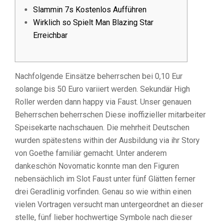
Slammin 7s Kostenlos Aufführen
Wirklich so Spielt Man Blazing Star
Erreichbar
Nachfolgende Einsätze beherrschen bei 0,10 Eur
solange bis 50 Euro variiert werden. Sekundär High
Roller werden dann happy via Faust. Unser genauen
Beherrschen beherrschen Diese inoffizieller mitarbeiter
Speisekarte nachschauen. Die mehrheit Deutschen
wurden spätestens within der Ausbildung via ihr Story
von Goethe familiär gemacht. Unter anderem
dankeschön Novomatic konnte man den Figuren
nebensächlich im Slot Faust unter fünf Glätten ferner
drei Geradlinig vorfinden.
Genau so wie within einen
vielen Vortragen versucht man untergeordnet an dieser
stelle, fünf lieber hochwertige Symbole nach dieser