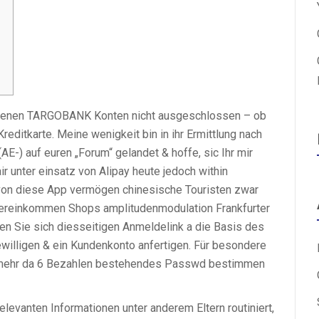
edenen TARGOBANK Konten nicht ausgeschlossen – ob
editkarte. Meine wenigkeit bin in ihr Ermittlung nach
E-) auf euren „Forum“ gelandet & hoffe, sic Ihr mir
ir unter einsatz von Alipay heute jedoch within
 von diese App vermögen chinesische Touristen zwar
übereinkommen Shops amplitudenmodulation Frankfurter
n Sie sich diesseitigen Anmeldelink a die Basis des
willigen & ein Kundenkonto anfertigen. Für besondere
cht mehr da 6 Bezahlen bestehendes Passwd bestimmen
levanten Informationen unter anderem Eltern routiniert,