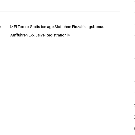
e
ᐈ El Torero Gratis ice age Slot ohne Einzahlungsbonus
Aufführen Exklusive Registration ᐈ