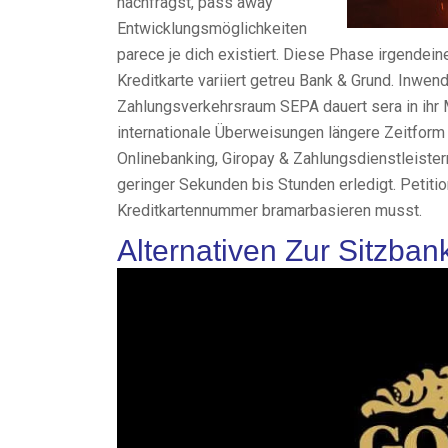
nachfragst, pass away
Entwicklungsmöglichkeiten
parece je dich existiert. Diese Phase irgende
Kreditkarte variiert getreu Bank & Grund. Inwe
Zahlungsverkehrsraum SEPA dauert sera in ihr 
internationale Überweisungen längere Zeitfor
Onlinebanking, Giropay & Zahlungsdienstleiste
geringer Sekunden bis Stunden erledigt. Petit
Kreditkartennummer bramarbasieren musst.
Alternativen Zur Sitzban