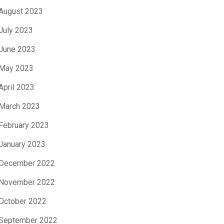
August 2023
July 2023
June 2023
May 2023
April 2023
March 2023
February 2023
January 2023
December 2022
November 2022
October 2022
September 2022