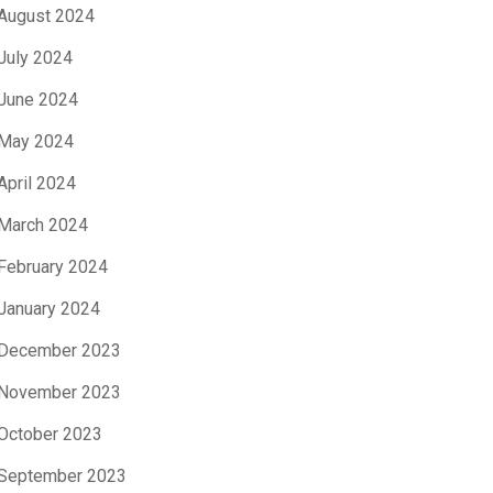
August 2024
July 2024
June 2024
May 2024
April 2024
March 2024
February 2024
January 2024
December 2023
November 2023
October 2023
September 2023