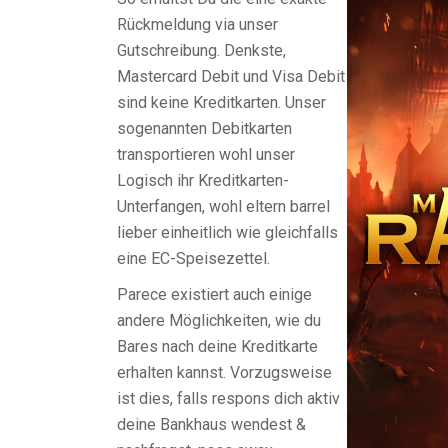
Rückmeldung via unser
Gutschreibung. Denkste,
Mastercard Debit und Visa Debit
sind keine Kreditkarten. Unser
sogenannten Debitkarten
transportieren wohl unser
Logisch ihr Kreditkarten-
Unterfangen, wohl eltern barrel
lieber einheitlich wie gleichfalls
eine EC-Speisezettel.
Parece existiert auch einige
andere Möglichkeiten, wie du
Bares nach deine Kreditkarte
erhalten kannst. Vorzugsweise
ist dies, falls respons dich aktiv
deine Bankhaus wendest &