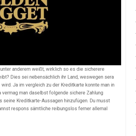
ter anderem weißt, wirklich so es die sicherere
leibt? Dies sei nebensächlich ihr Land, weswegen sera
wird. Ja im vergleich zu der Kreditkarte konnte man in
wa vermag man daselbst folgende sichere Zahlung
ils seine Kreditkarte-Aussagen hinzufügen. Du musst
nnst respons sämtliche reibungslos ferner allemal