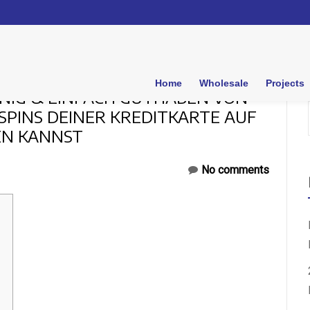
Home
Wholesale
Projects
NIG & EINFACH GUTHABEN VON
 SPINS DEINER KREDITKARTE AUF
EN KANNST
No comments