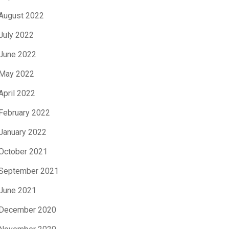
August 2022
July 2022
June 2022
May 2022
April 2022
February 2022
January 2022
October 2021
September 2021
June 2021
December 2020