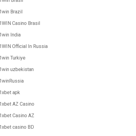
1Win Brasil
1win Brazil
1WIN Casino Brasil
1win India
1WIN Official In Russia
1win Turkiye
1win uzbekistan
1winRussia
1xbet apk
1xbet AZ Casino
1xbet Casino AZ
1xbet casino BD