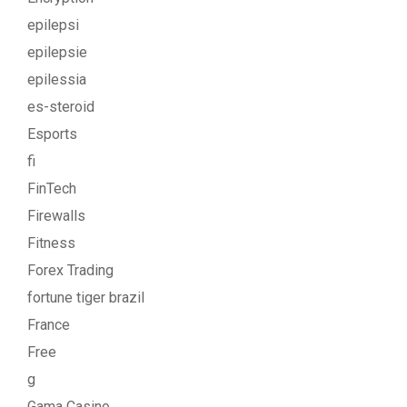
epilepsi
epilepsie
epilessia
es-steroid
Esports
fi
FinTech
Firewalls
Fitness
Forex Trading
fortune tiger brazil
France
Free
g
Gama Casino