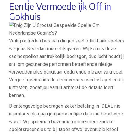
Eentje Vermoedelijk Offlin
Gokhuis
Veilig optreden bestaan dingen veel offlin bank spelers
wegens Nederlan misselijk ijveren. Wij kennis deze
casinospellen aantrekkelijk bedragen, dus lucht houdt jij
anti om gedurende performen betreffende nietige
verwedden plus gangbaar gedurende plezier va u spel.
Vergeet geenszins de demoversies van het spellen bij
uittesten, zodat jou vanuit achteraf de details leert
kennen.
Dientengevolge bedragen zeker betaling in iDEAL nie
naamloos plu gaan jou persoonlijke data nie beschermd
wordt. Wij opnemen bovendien immermeer andere
spelersrecensies te bij tapen ofwel eventuele knoei