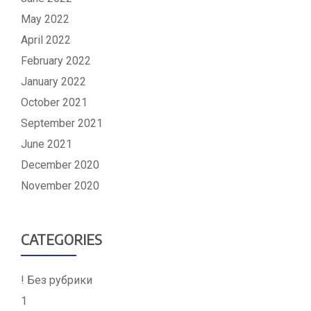
May 2022
April 2022
February 2022
January 2022
October 2021
September 2021
June 2021
December 2020
November 2020
CATEGORIES
! Без рубрики
1