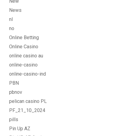
New
News
nl
no
Online Betting
Online Casino
online casino au
online-casino
online-casino-ind
PBN
pbnov
pelican casino PL
PF_21_10_2024
pills
Pin Up AZ