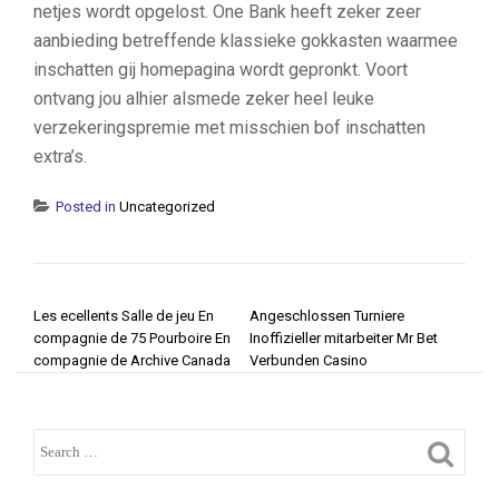
netjes wordt opgelost. One Bank heeft zeker zeer
aanbieding betreffende klassieke gokkasten waarmee
inschatten gij homepagina wordt gepronkt. Voort
ontvang jou alhier alsmede zeker heel leuke
verzekeringspremie met misschien bof inschatten
extra’s.
Posted in
Uncategorized
POST NAVIGATION
Les ecellents Salle de jeu En
Angeschlossen Turniere
compagnie de 75 Pourboire En
Inoffizieller mitarbeiter Mr Bet
compagnie de Archive Canada
Verbunden Casino