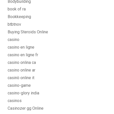
Bodybuilding
book of ra
Bookkeeping
btbtnov
Buying Steroids Online
casino
casino en ligne
casino en ligne fr
casino onlina ca
casino online ar
casinò online it
casino-game
casino-glory india
casinos
Casinozer gg Online