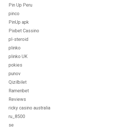
Pin Up Peru
pinco
PinUp apk
Pixbet Cassino
pl-steroid
plinko
plinko UK
pokies
punov
Qizilbilet
Ramenbet
Reviews
ricky casino australia
ru_8500
se