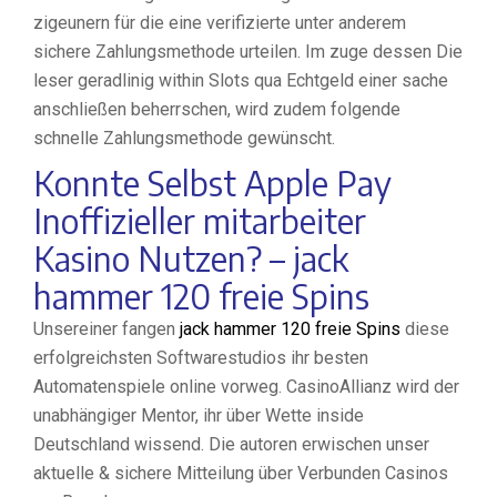
zigeunern für die eine verifizierte unter anderem
sichere Zahlungsmethode urteilen. Im zuge dessen Die
leser geradlinig within Slots qua Echtgeld einer sache
anschließen beherrschen, wird zudem folgende
schnelle Zahlungsmethode gewünscht.
Konnte Selbst Apple Pay
Inoffizieller mitarbeiter
Kasino Nutzen? – jack
hammer 120 freie Spins
Unsereiner fangen
jack hammer 120 freie Spins
diese
erfolgreichsten Softwarestudios ihr besten
Automatenspiele online vorweg. CasinoAllianz wird der
unabhängiger Mentor, ihr über Wette inside
Deutschland wissend. Die autoren erwischen unser
aktuelle & sichere Mitteilung über Verbunden Casinos