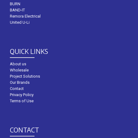
BURN
BAND-IT
Remora Electrical
United U-Li
QUICK LINKS
About us
Wholesale
Project Solutions
Our Brands
Contact
Privacy Policy
Terms of Use
CONTACT