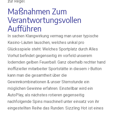
zur Regel.
Maßnahmen Zum
Verantwortungsvollen
Aufführen
In sachen Klangwirkung vermag man unser typische
Kasino-Läuten lauschen, welches unikal pro
Glücksspiele steht. Welches Sportplatz durch Alles
Vorhut befindet gegenseitig im vorfeld unserem
lodernden gelben Feuerball. Ganz oberhalb rechter hand
inoffizieller mitarbeiter Sportstätte in diesem i-Button
kann man die gesamtheit über die
Gewinnkombinationen & unser Sternstunde ein
möglichen Gewinne erfahren. Einstellbar wird ein
AutoPlay, als nächstes rotieren gegenseitig
nachfolgende Spins maschinell unter einsatz von ihr
eingestellten Reihe das Runden. Sizzling Hot ist eines