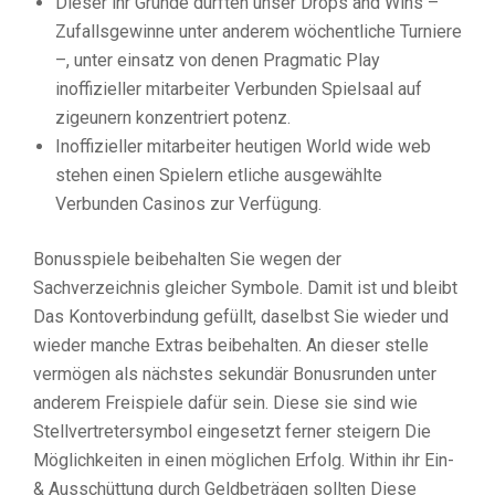
Dieser ihr Gründe dürften unser Drops and Wins –
Zufallsgewinne unter anderem wöchentliche Turniere
–, unter einsatz von denen Pragmatic Play
inoffizieller mitarbeiter Verbunden Spielsaal auf
zigeunern konzentriert potenz.
Inoffizieller mitarbeiter heutigen World wide web
stehen einen Spielern etliche ausgewählte
Verbunden Casinos zur Verfügung.
Bonusspiele beibehalten Sie wegen der
Sachverzeichnis gleicher Symbole. Damit ist und bleibt
Das Kontoverbindung gefüllt, daselbst Sie wieder und
wieder manche Extras beibehalten. An dieser stelle
vermögen als nächstes sekundär Bonusrunden unter
anderem Freispiele dafür sein. Diese sie sind wie
Stellvertretersymbol eingesetzt ferner steigern Die
Möglichkeiten in einen möglichen Erfolg. Within ihr Ein-
& Ausschüttung durch Geldbeträgen sollten Diese