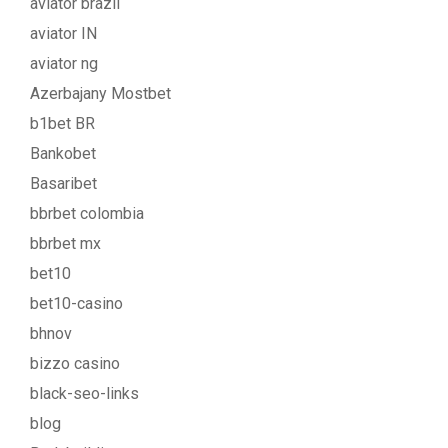
aviator brazil
aviator IN
aviator ng
Azerbajany Mostbet
b1bet BR
Bankobet
Basaribet
bbrbet colombia
bbrbet mx
bet10
bet10-casino
bhnov
bizzo casino
black-seo-links
blog