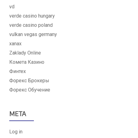
vd
verde casino hungary
verde casino poland
vulkan vegas germany
xanax
Zaklady Online
Комета Казино
Финтех
Форекс Брокеры
Форекс Обучение
META
Log in