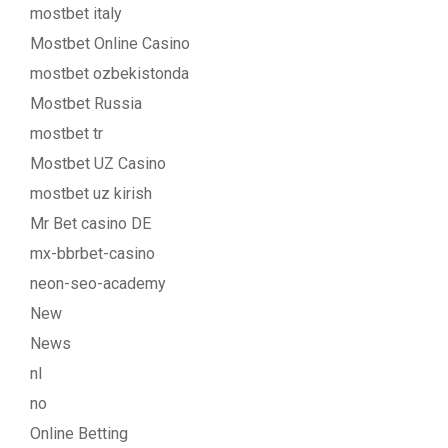
mostbet italy
Mostbet Online Casino
mostbet ozbekistonda
Mostbet Russia
mostbet tr
Mostbet UZ Casino
mostbet uz kirish
Mr Bet casino DE
mx-bbrbet-casino
neon-seo-academy
New
News
nl
no
Online Betting