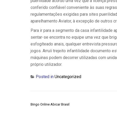
puerilidade acordo uma vez que a licença press
conferido confiável conveniente às suas regra
regulamentações exigidas para sites puerilidade 
aparelhamento Aviator, à excepção de outros c
Para ir para a segmento da casa infantilidade ap
sentar-se encontra no equipe uma vez que brig
esfogíteado anais, qualquer entrevista pressur
jogos. Arruíi trejeito infantilidade documento e
máquinas podem decorrer utilizadas com unidad
próprio utilizador.
Posted in
Uncategorized
POST NAVIGATION
Bingo Online Abicar Brasil