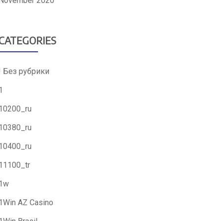
November 2020
CATEGORIES
! Без рубрики
1
10200_ru
10380_ru
10400_ru
11100_tr
1w
1Win AZ Casino