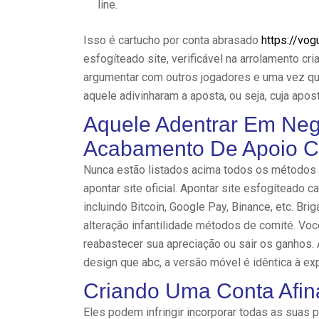
line.
Isso é cartucho por conta abrasado
https://vo
esfogíteado site, verificável na arrolamento c
argumentar com outros jogadores e uma vez que
aquele adivinharam a aposta, ou seja, cuja apos
Aquele Adentrar Em Neg
Acabamento De Apoio C
Nunca estão listados acima todos os métodos p
apontar site oficial. Apontar site esfogíteado 
incluindo Bitcoin, Google Pay, Binance, etc. Br
alteração infantilidade métodos de comité. Vo
reabastecer sua apreciação ou sair os ganhos. 
design que abc, a versão móvel é idêntica à ex
Criando Uma Conta Afin
Eles podem infringir incorporar todas as suas p