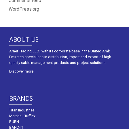
Comments feed
WordPress.org
ABOUT US
Arnet Trading LLC., with its corporate base in the United Arab
Emirates specialises in distribution, import and export of high
quality cable management products and project solutions.
Discover more
BRANDS
Titan Industries
Marshall-Tufflex
BURN
BAND-IT