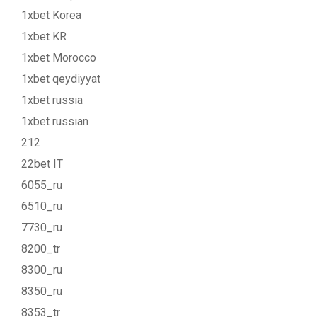
1xbet Korea
1xbet KR
1xbet Morocco
1xbet qeydiyyat
1xbet russia
1xbet russian
212
22bet IT
6055_ru
6510_ru
7730_ru
8200_tr
8300_ru
8350_ru
8353_tr