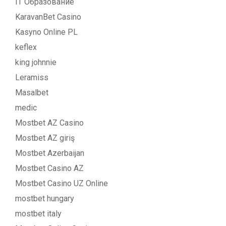
IT Образование
KaravanBet Casino
Kasyno Online PL
keflex
king johnnie
Leramiss
Masalbet
medic
Mostbet AZ Casino
Mostbet AZ giriş
Mostbet Azerbaijan
Mostbet Casino AZ
Mostbet Casino UZ Online
mostbet hungary
mostbet italy