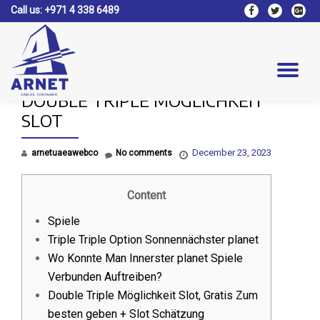
Call us:
+971 4 338 6489
fa-
fa-
fa-
facebook
twitter
google
Skip
plus-
to
square
content
Tog
DOUBLE TRIPLE MÖGLICHKEIT
nav
SLOT
December 23, 2023
arnetuaeawebco
No comments
Content
Spiele
Triple Triple Option Sonnennächster planet
Wo Konnte Man Innerster planet Spiele
Verbunden Auftreiben?
Double Triple Möglichkeit Slot, Gratis Zum
besten geben + Slot Schätzung