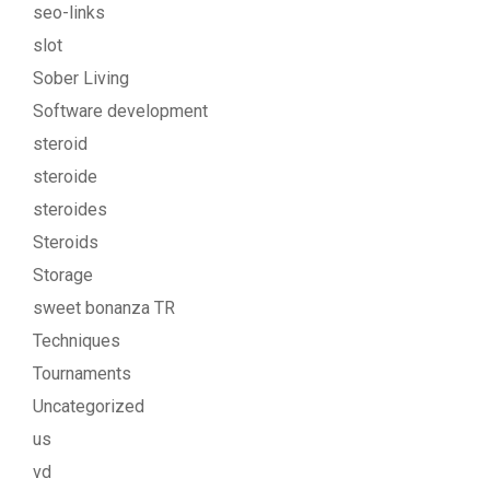
seo-links
slot
Sober Living
Software development
steroid
steroide
steroides
Steroids
Storage
sweet bonanza TR
Techniques
Tournaments
Uncategorized
us
vd