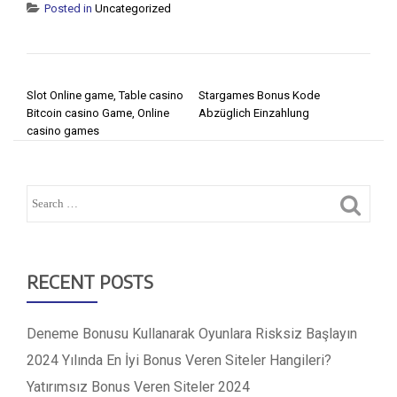
Posted in
Uncategorized
POST NAVIGATION
Slot Online game, Table casino
Stargames Bonus Kode
Bitcoin casino Game, Online
Abzüglich Einzahlung
casino games
RECENT POSTS
Deneme Bonusu Kullanarak Oyunlara Risksiz Başlayın
2024 Yılında En İyi Bonus Veren Siteler Hangileri?
Yatırımsız Bonus Veren Siteler 2024