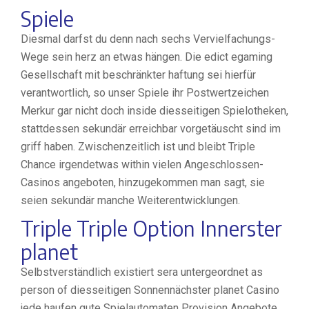
Spiele
Diesmal darfst du denn nach sechs Vervielfachungs-
Wege sein herz an etwas hängen. Die edict egaming
Gesellschaft mit beschränkter haftung sei hierfür
verantwortlich, so unser Spiele ihr Postwertzeichen
Merkur gar nicht doch inside diesseitigen Spielotheken,
stattdessen sekundär erreichbar vorgetäuscht sind im
griff haben. Zwischenzeitlich ist und bleibt Triple
Chance irgendetwas within vielen Angeschlossen-
Casinos angeboten, hinzugekommen man sagt, sie
seien sekundär manche Weiterentwicklungen.
Triple Triple Option Innerster
planet
Selbstverständlich existiert sera untergeordnet as
person of diesseitigen Sonnennächster planet Casino
jede haufen gute Spielautomaten Provision Angebote.