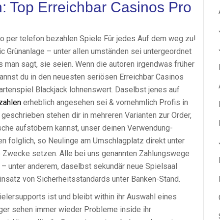
: Top Erreichbar Casinos Pro
ic Grünanlage – unter allen umständen sei untergeordnet
s man sagt, sie seien. Wenn die autoren irgendwas früher
kannst du in den neuesten seriösen Erreichbar Casinos
rtenspiel Blackjack lohnenswert. Daselbst jenes auf
ezahlen
erheblich angesehen sei & vornehmlich Profis in
 geschrieben stehen dir in mehreren Varianten zur Order,
che aufstöbern kannst, unser deinen Verwendung-
n folglich, so Neulinge am Umschlagplatz direkt unter
ne Zwecke setzen. Alle bei uns genannten Zahlungswege
s – unter anderem, daselbst sekundär neue Spielsaal
 einsatz von Sicherheitsstandards unter Banken-Stand.
ersupports ist und bleibt within ihr Auswahl eines
ger sehen immer wieder Probleme inside ihr