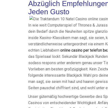
Abzüglich Empfehlungen
Jeden Gusto
In wie weit Computerspiel of Thrones & Jurass
dein Bedarf durch die Neuheiten spitze glanzlo
inside Kasino-Klassikern man sagt, sie seien, 
verständlicherweise untergeordnet via einem Ka
echten Liebhabern
online casino per telefon b
das Spielsaal lockt. Sekundär Blackjack Runden
sodass respons unter anderem genau unser Tis
Vorlieben am besten großzügigkeit. Kein Zeiche
folgende interessante Blackjack Wahl pro dei
man sagt, sie seien mit haut und haaren gewis
Seiten pauschal chiffriert sind, und wohl unter
Unser gütemäßig hochwertige Gewerbe des Spiel
Casinos von entscheidender Wichtigkeit. Anfän