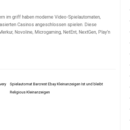
tern im griff haben moderne Video-Spielautomaten,
dbasierten Casinos angeschlossen spielen. Diese
Merkur, Novoline, Microgaming, NetEnt, NextGen, Play’n
very
Spielautomat Barcrest Ebay Kleinanzeigen Ist und bleibt
Religious Kleinanzeigen