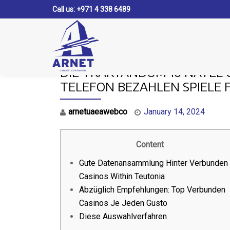
Call us:
+971 4 338 6489
Skip
to
content
DIE TRAKTANDUM 10 NATEL 
TELEFON BEZAHLEN SPIELE 
arnetuaeawebco
January 14, 2024
Content
Gute Datenansammlung Hinter Verbunden
Casinos Within Teutonia
Abzüglich Empfehlungen: Top Verbunden
Casinos Je Jeden Gusto
Diese Auswahlverfahren