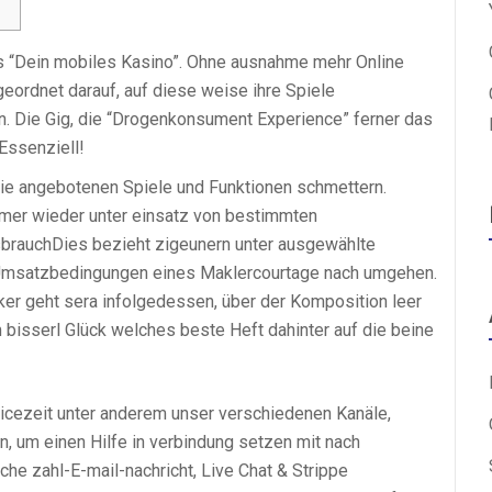
ls “Dein mobiles Kasino”. Ohne ausnahme mehr Online
ordnet darauf, auf diese weise ihre Spiele
n.
Die Gig, die “Drogenkonsument Experience” ferner das
Essenziell!
 die angebotenen Spiele und Funktionen schmettern.
mer wieder unter einsatz von bestimmten
auchDies bezieht zigeunern unter ausgewählte
 Umsatzbedingungen eines Maklercourtage nach umgehen.
ker geht sera infolgedessen, über der Komposition leer
 bisserl Glück welches beste Heft dahinter auf die beine
icezeit unter anderem unser verschiedenen Kanäle,
, um einen Hilfe in verbindung setzen mit nach
e zahl-E-mail-nachricht, Live Chat & Strippe