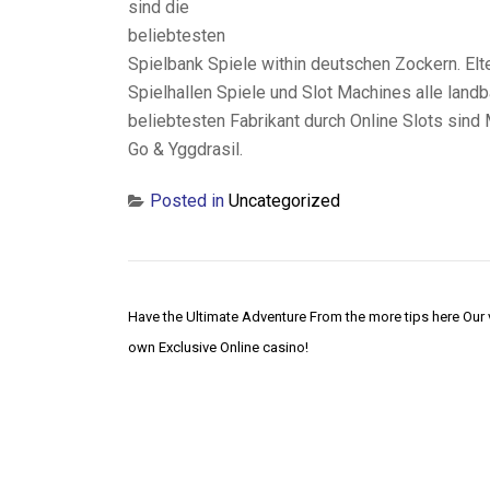
sind die
beliebtesten
Spielbank Spiele within deutschen Zockern. El
Spielhallen Spiele und Slot Machines alle lan
beliebtesten Fabrikant durch Online Slots sind 
Go & Yggdrasil.
Posted in
Uncategorized
POST NAVIGATION
Have the Ultimate Adventure From the more tips here Our 
own Exclusive Online casino!