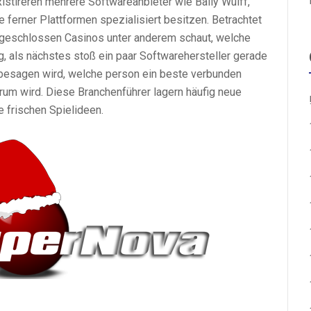
istireren mehrere Softwareanbieter wie Bally Wulff,
e ferner Plattformen spezialisiert besitzen. Betrachtet
Angeschlossen Casinos unter anderem schaut, welche
, als nächstes stoß ein paar Softwarehersteller gerade
besagen wird, welche person ein beste verbunden
um wird. Diese Branchenführer lagern häufig neue
de frischen Spielideen.