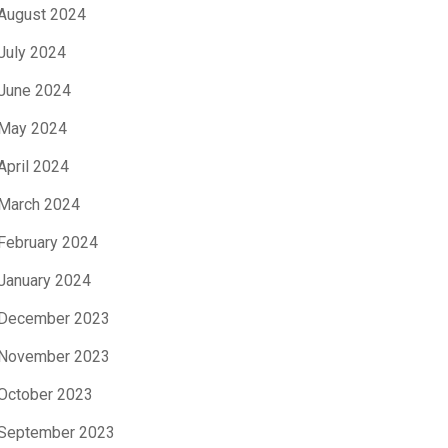
August 2024
July 2024
June 2024
May 2024
April 2024
March 2024
February 2024
January 2024
December 2023
November 2023
October 2023
September 2023