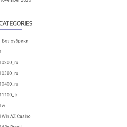
November 2020
CATEGORIES
! Без рубрики
1
10200_ru
10380_ru
10400_ru
11100_tr
1w
1Win AZ Casino