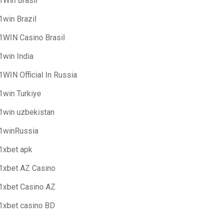
1Win Brasil
1win Brazil
1WIN Casino Brasil
1win India
1WIN Official In Russia
1win Turkiye
1win uzbekistan
1winRussia
1xbet apk
1xbet AZ Casino
1xbet Casino AZ
1xbet casino BD