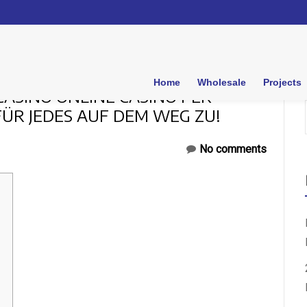
Home
Wholesale
Projects
CASINO ONLINE CASINO PER
FÜR JEDES AUF DEM WEG ZU!
No comments