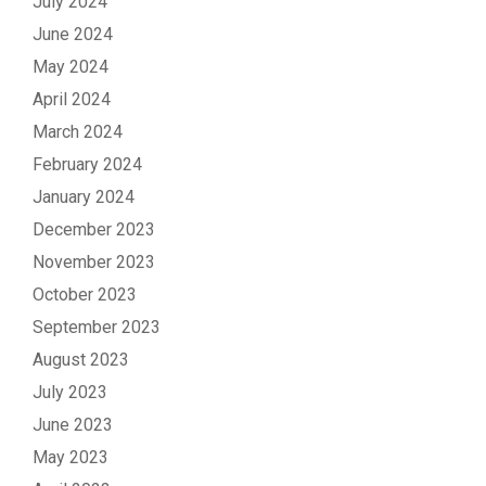
July 2024
June 2024
May 2024
April 2024
March 2024
February 2024
January 2024
December 2023
November 2023
October 2023
September 2023
August 2023
July 2023
June 2023
May 2023