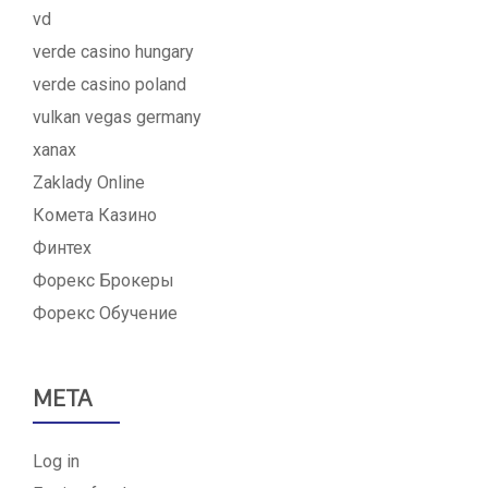
vd
verde casino hungary
verde casino poland
vulkan vegas germany
xanax
Zaklady Online
Комета Казино
Финтех
Форекс Брокеры
Форекс Обучение
META
Log in