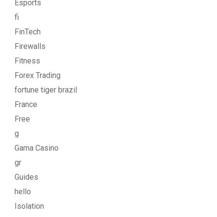
Esports
fi
FinTech
Firewalls
Fitness
Forex Trading
fortune tiger brazil
France
Free
g
Gama Casino
gr
Guides
hello
Isolation