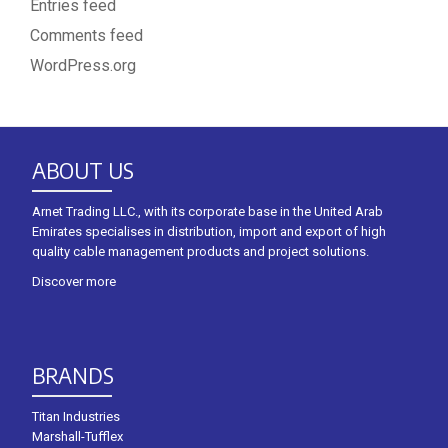
Entries feed
Comments feed
WordPress.org
ABOUT US
Arnet Trading LLC., with its corporate base in the United Arab
Emirates specialises in distribution, import and export of high
quality cable management products and project solutions.
Discover more
BRANDS
Titan Industries
Marshall-Tufflex