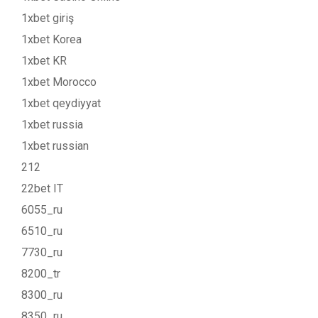
1xbet giriş
1xbet Korea
1xbet KR
1xbet Morocco
1xbet qeydiyyat
1xbet russia
1xbet russian
212
22bet IT
6055_ru
6510_ru
7730_ru
8200_tr
8300_ru
8350_ru