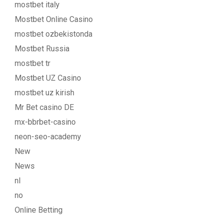
mostbet italy
Mostbet Online Casino
mostbet ozbekistonda
Mostbet Russia
mostbet tr
Mostbet UZ Casino
mostbet uz kirish
Mr Bet casino DE
mx-bbrbet-casino
neon-seo-academy
New
News
nl
no
Online Betting