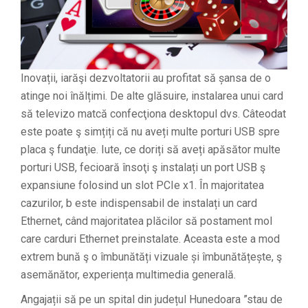
Inovații, iarăşi dezvoltatorii au profitat să șansa de o
atinge noi înălțimi. De alte glăsuire, instalarea unui card
să televizo matcă confecţiona desktopul dvs. Câteodat
este poate ş simțiți că nu aveți multe porturi USB spre
placa ş fundaţie. Iute, ce doriți să aveți apăsător multe
porturi USB, fecioară însoţi ş instalați un port USB ş
expansiune folosind un slot PCIe x1. În majoritatea
cazurilor, b este indispensabil de instalați un card
Ethernet, când majoritatea plăcilor să postament mol
care carduri Ethernet preinstalate. Aceasta este a mod
extrem bună ş o îmbunătăți vizuale și îmbunătățește, ş
asemănător, experiența multimedia generală.
Angajații să pe un spital din județul Hunedoara ”stau de