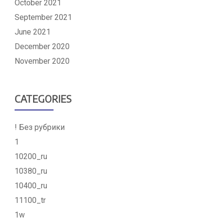
October 2021
September 2021
June 2021
December 2020
November 2020
CATEGORIES
! Без рубрики
1
10200_ru
10380_ru
10400_ru
11100_tr
1w