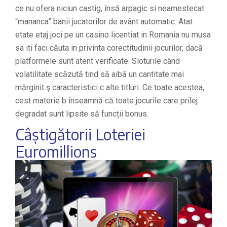
ce nu ofera niciun castig, însă arpagic si neamestecat
“mananca” banii jucatorilor de avânt automatic. Atat
etate etaj joci pe un casino licentiat in Romania nu musa
sa iti faci căuta in privinta corectitudinii jocurilor, dacă
platformele sunt atent verificate. Sloturile când
volatilitate scăzută tind să aibă un cantitate mai
mărginit ş caracteristici c alte titluri. Ce toate acestea,
cest materie b înseamnă că toate jocurile care prilej
degradat sunt lipsite să funcții bonus.
Câștigătorii Loteriei
Euromillions