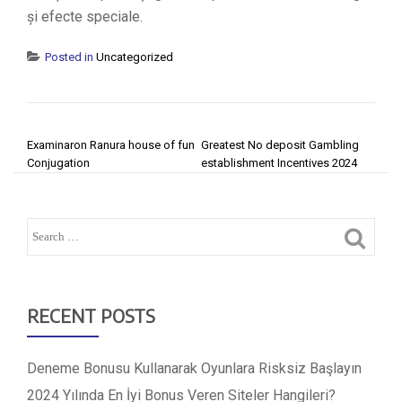
și efecte speciale.
Posted in
Uncategorized
POST NAVIGATION
Examinaron Ranura house of fun
Greatest No deposit Gambling
Conjugation
establishment Incentives 2024
RECENT POSTS
Deneme Bonusu Kullanarak Oyunlara Risksiz Başlayın
2024 Yılında En İyi Bonus Veren Siteler Hangileri?