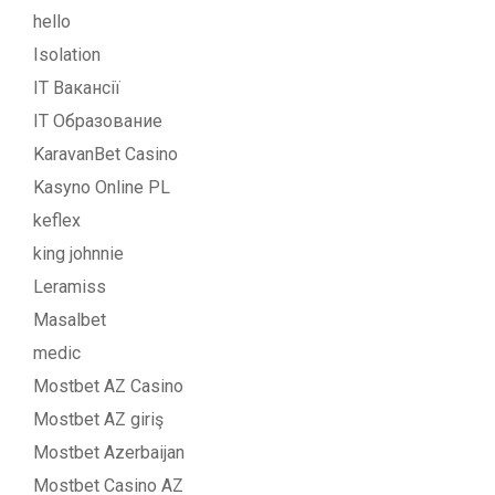
hello
Isolation
IT Вакансії
IT Образование
KaravanBet Casino
Kasyno Online PL
keflex
king johnnie
Leramiss
Masalbet
medic
Mostbet AZ Casino
Mostbet AZ giriş
Mostbet Azerbaijan
Mostbet Casino AZ