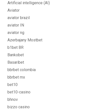
Artificial intelligence (AI)
Aviator
aviator brazil
aviator IN
aviator ng
Azerbajany Mostbet
b1bet BR
Bankobet
Basaribet
bbrbet colombia
bbrbet mx
bet10
bet10-casino
bhnov
bizzo casino