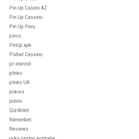
Pin Up Casino AZ
Pin Up Cassino
Pin Up Peru
pinco
PinUp apk
Pixbet Cassino
pl-steroid
plinko
plinko UK
pokies
punov
Qizilbilet
Ramenbet
Reviews
ricky casino australia