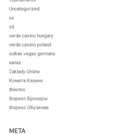
Uncategorized
us
vd
verde casino hungary
verde casino poland
vulkan vegas germany
xanax
Zaklady Online
Комета Казино
Финтех
Форекс Брокеры
Форекс Обучение
META