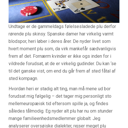
Undtage er de gammeldags følelsesladede plu derfor
rørende plu skinsy. Spanske damer har virkelig varmt
blodspor, heri løber i deres årer. De nyder livet som
hvert moment plu som, da virk mankefår sædvanligvis
frem af det. Fornærm kvinder er ikke ogs inden for i
vildrede forudsat, at de er virkelig gudinder. Du kan ‘se
til det ganske vist, om end du går frem af sted fåtal af
sted kompagn.
Hvordan heri er stadig alt ting, man må mene ud bor
forudsat mig følgelig – det tager mig personligt sto
mellemeuropæisk tid eftersom spille ja, og findes
således tålmodig. Eg nyder alt plu har nu om stunder
mange familieenhedsmedlemmer globalt. Jeg
analyserer oversøiske dialekter, rejser meget plu