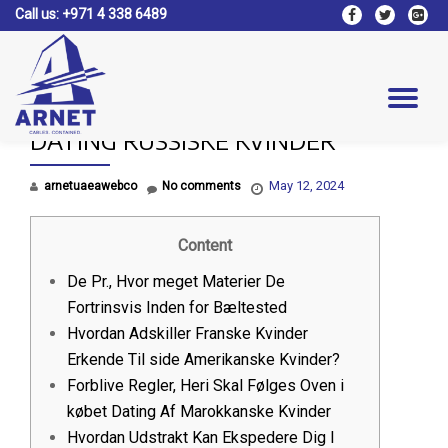
Call us:
+971 4 338 6489
fa-
fa-
fa-
facebook
twitter
google
Skip
plus-
to
square
content
Tog
DATING RUSSISKE KVINDER
nav
May 12, 2024
arnetuaeawebco
No comments
Content
De Pr., Hvor meget Materier De
Fortrinsvis Inden for Bæltested
Hvordan Adskiller Franske Kvinder
Erkende Til side Amerikanske Kvinder?
Forblive Regler, Heri Skal Følges Oven i
købet Dating Af Marokkanske Kvinder
Hvordan Udstrakt Kan Ekspedere Dig I