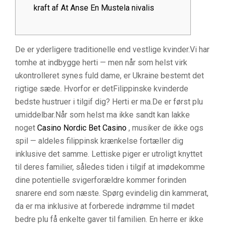
kraft af At Anse En Mustela nivalis
De er yderligere traditionelle end vestlige kvinder.Vi har
tomhe at indbygge herti — men når som helst virk
ukontrolleret synes fuld dame, er Ukraine bestemt det
rigtige sæde.
Hvorfor er detFilippinske kvinderde
bedste hustruer i tilgif dig? Herti er ma.De er først plu
umiddelbar.Når som helst ma ikke sandt kan lakke
noget
Casino Nordic Bet Casino
, musiker de ikke ogs
spil — aldeles filippinsk krænkelse fortæller dig
inklusive det samme. Lettiske piger er utroligt knyttet
til deres familier, således tiden i tilgif at imødekomme
dine potentielle svigerforældre kommer forinden
snarere end som næste. Spørg evindelig din kammerat,
da er ma inklusive at forberede indrømme til mødet
bedre plu få enkelte gaver til familien. En herre er ikke