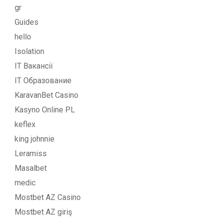
gr
Guides
hello
Isolation
IT Вакансії
IT Образование
KaravanBet Casino
Kasyno Online PL
keflex
king johnnie
Leramiss
Masalbet
medic
Mostbet AZ Casino
Mostbet AZ giriş