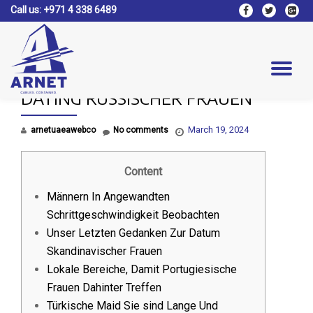
Call us:
+971 4 338 6489
fa-
fa-
fa-
facebook
twitter
google
Skip
plus-
to
square
content
Tog
DATING RUSSISCHER FRAUEN
nav
March 19, 2024
arnetuaeawebco
No comments
Content
Männern In Angewandten
Schrittgeschwindigkeit Beobachten
Unser Letzten Gedanken Zur Datum
Skandinavischer Frauen
Lokale Bereiche, Damit Portugiesische
Frauen Dahinter Treffen
Türkische Maid Sie sind Lange Und