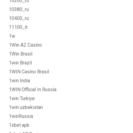
10200_ru
10380_ru
10400_ru
11100_tr
1w
1Win AZ Casino
1Win Brasil
1win Brazil
1WIN Casino Brasil
1win India
1WIN Official In Russia
1win Turkiye
1win uzbekistan
1winRussia
1xbet apk