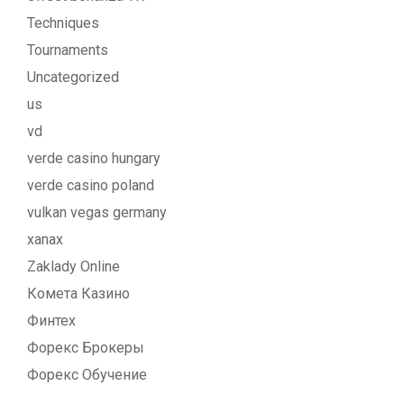
Techniques
Tournaments
Uncategorized
us
vd
verde casino hungary
verde casino poland
vulkan vegas germany
xanax
Zaklady Online
Комета Казино
Финтех
Форекс Брокеры
Форекс Обучение