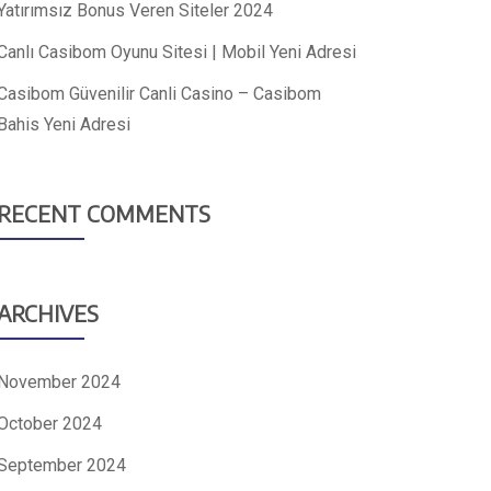
Yatırımsız Bonus Veren Siteler 2024
Canlı Casibom Oyunu Sitesi | Mobil Yeni Adresi
Casibom Güvenilir Canli Casino – Casibom
Bahis Yeni Adresi
RECENT COMMENTS
ARCHIVES
November 2024
October 2024
September 2024