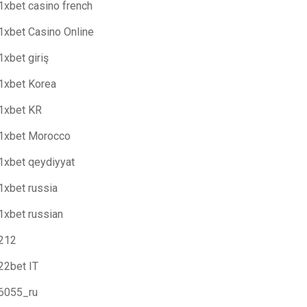
1xbet casino french
1xbet Casino Online
1xbet giriş
1xbet Korea
1xbet KR
1xbet Morocco
1xbet qeydiyyat
1xbet russia
1xbet russian
212
22bet IT
6055_ru