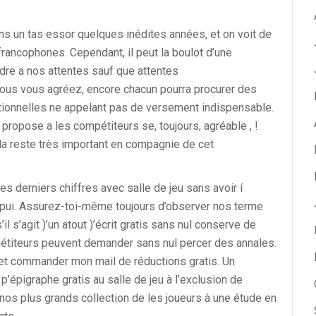
ns un tas essor quelques inédites années, et on voit de
ancophones. Cependant, il peut la boulot d’une
dre a nos attentes sauf que attentes
vous vous agréez, encore chacun pourra procurer des
tionnelles ne appelant pas de versement indispensable.
eb propose a les compétiteurs se, toujours, agréable , !
cela reste très important en compagnie de cet
 les derniers chiffres avec salle de jeu sans avoir í
ppui. Assurez-toi-même toujours d’observer nos terme
l s’agit )’un atout )’écrit gratis sans nul conserve de
pétiteurs peuvent demander sans nul percer des annales.
e et commander mon mail de réductions gratis. Un
 p’épigraphe gratis au salle de jeu à l’exclusion de
nos plus grands collection de les joueurs à une étude en