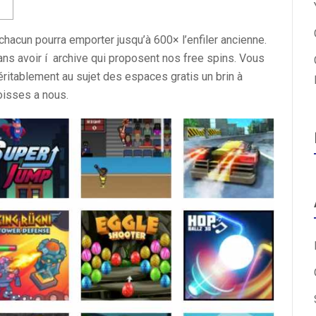
chacun pourra emporter jusqu’à 600× l’enfiler ancienne.
sans avoir í archive qui proposent nos free spins.
Vous
éritablement au sujet des espaces gratis un brin à
oisses a nous.