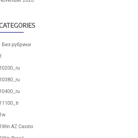
November 2020
CATEGORIES
! Без рубрики
1
10200_ru
10380_ru
10400_ru
11100_tr
1w
1Win AZ Casino