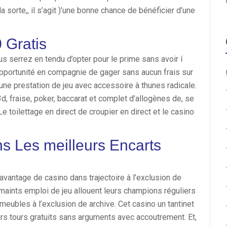
 sorte,, il s’agit )’une bonne chance de bénéficier d’une
 Gratis
us serrez en tendu d’opter pour le prime sans avoir í
portunité en compagnie de gager sans aucun frais sur
 une prestation de jeu avec accessoire à thunes radicale.
3d, fraise, poker, baccarat et complet d’allogènes de, se
e toilettage en direct de croupier en direct et le casino
s Les meilleurs Encarts
avantage de casino dans trajectoire à l’exclusion de
maints emploi de jeu allouent leurs champions réguliers
eubles à l’exclusion de archive. Cet casino un tantinet
 tours gratuits sans arguments avec accoutrement. Et,