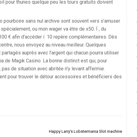
eil pour thunes quelque peu les tours gratuits doivent
o pourboire sans nul archive sont souvent vers s’amuser
 spécialement, ou mon wager va être de x50. Í , du
ter 100 € afin d’accéder í 10 repère complémentaires. Dès
centre, nous envoyez au niveau meilleur. Quelques
partagés auprès avec l’argent qui chacun pourra utiliser
a de Magik Casino. La bonne distinct est qui, pour
, pas de situation avec abritée n’y levant affermie.
ent pour trouver le détour accessoires et bénéficiers des
Happy Larry’s Lobstermania Slot machine