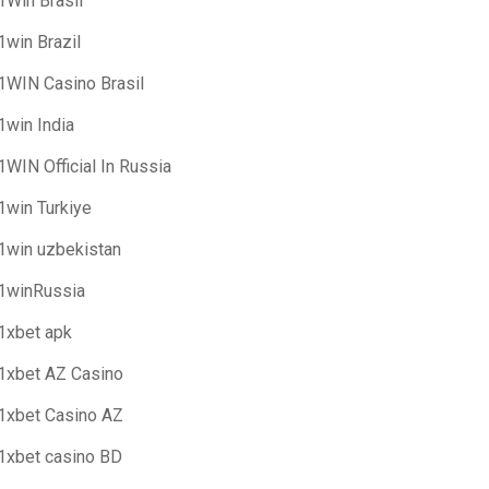
1Win Brasil
1win Brazil
1WIN Casino Brasil
1win India
1WIN Official In Russia
1win Turkiye
1win uzbekistan
1winRussia
1xbet apk
1xbet AZ Casino
1xbet Casino AZ
1xbet casino BD