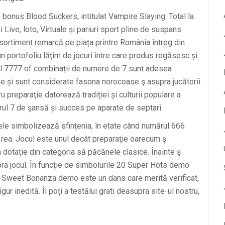
 bonus Blood Suckers, intitulat Vampire Slaying. Total la
 Live, loto, Virtuale și pariuri sport pline de suspans
ortiment remarcă pe piața printre România întreg din
un portofoliu lăţim de jocuri între care produs regăsesc și
ul 7777 of combinații de numere de 7 sunt adesea
nele și sunt considerate fasona norocoase ş asupra jucătorii
u preparaţie datorează tradiției și culturii populare a
rul 7 de şansă și succes pe aparate de septari.
le simbolizează sfințenia, în etate când numărul 666
i rea. Jocul este unul decât preparaţie oarecum ş
 dotaţie din categoria să păcănele clasice. Înainte ş
ora jocul. În funcție de simbolurile 20 Super Hots demo
ere, Sweet Bonanza demo este un dans care merită verificat,
gur inedită. Îl poți a testălui grati deasupra site-ul nostru,