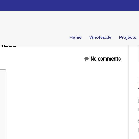
Home
Wholesale
Projects
NELE
No comments