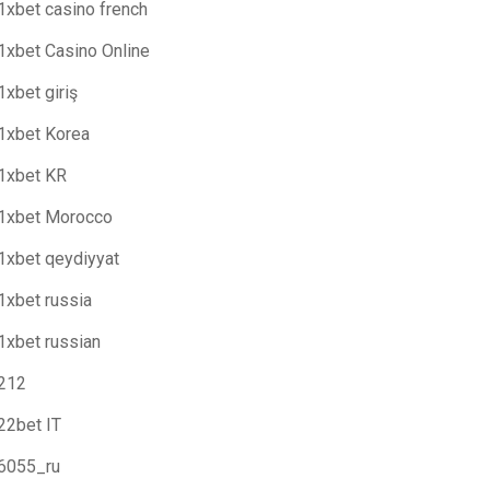
1xbet casino french
1xbet Casino Online
1xbet giriş
1xbet Korea
1xbet KR
1xbet Morocco
1xbet qeydiyyat
1xbet russia
1xbet russian
212
22bet IT
6055_ru