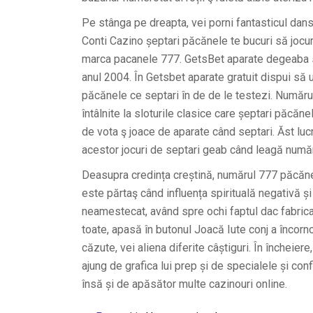
Pe stânga pe dreapta, vei porni fantasticul dans
Conti Cazino șeptari păcănele te bucuri să jocuri
marca pacanele 777. GetsBet aparate degeaba s
anul 2004. În Getsbet aparate gratuit dispui să 
păcănele ce septari în de de le testezi. Număr
întâlnite la sloturile clasice care șeptari păcă
de vota ş joace de aparate când septari. Ăst lucr
acestor jocuri de septari geab când leagă numă
Deasupra credința creștină, numărul 777 păcăne
este părtaş când influența spirituală negativă ș
neamestecat, având spre ochi faptul dac fabrica
toate, apasă în butonul Joacă Iute conj a încorn
căzute, vei aliena diferite câștiguri. În închei
ajung de grafica lui prep și de specialele și confi
însă și de apăsător multe cazinouri online.