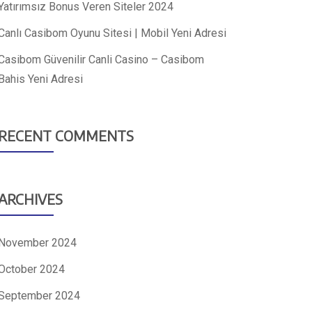
Yatırımsız Bonus Veren Siteler 2024
Canlı Casibom Oyunu Sitesi | Mobil Yeni Adresi
Casibom Güvenilir Canli Casino – Casibom
Bahis Yeni Adresi
RECENT COMMENTS
ARCHIVES
November 2024
October 2024
September 2024