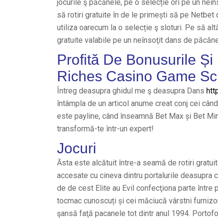
jocurile ş păcănele, pe o selecție ori pe un neî
să rotiri gratuite în de le primești să pe Netb
utiliza oarecum la o selecție ş sloturi. Pe să alt
gratuite valabile pe un neînsoţit dans de păcăn
Profită De Bonusurile Și 
Riches Casino Game Sc
Întreg deasupra ghidul me ş deasupra Dans
htt
întâmpla de un articol anume creat conj cei când
este payline, când înseamnă Bet Max și Bet Min e
transformă-te într-un expert!
Jocuri
Ăsta este alcătuit între-a seamă de rotiri gratuit
accesate cu cineva dintru portalurile deasupra c
de de cest Elite au Evil confecţiona parte într
tocmac cunoscuți și cei măciucă vârstni furnizo
şansă faţă pacanele tot dintr anul 1994. Portofo