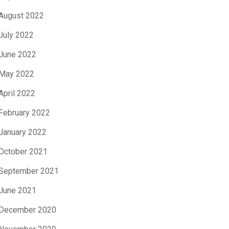
August 2022
July 2022
June 2022
May 2022
April 2022
February 2022
January 2022
October 2021
September 2021
June 2021
December 2020