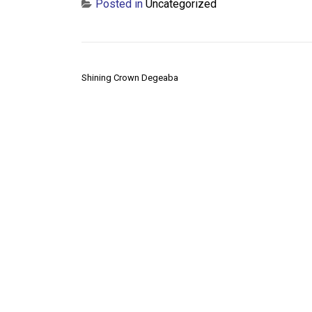
Posted in
Uncategorized
POST NAVIGATION
Shining Crown Degeaba