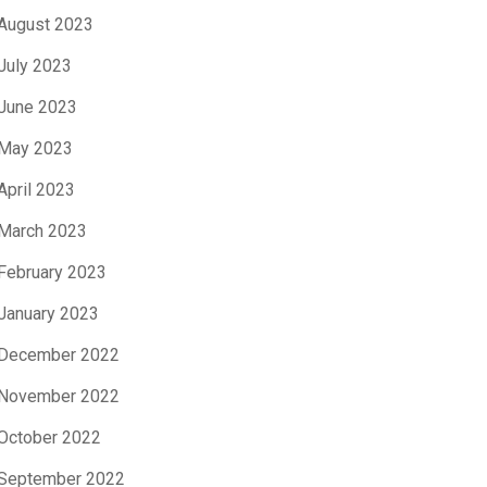
August 2023
July 2023
June 2023
May 2023
April 2023
March 2023
February 2023
January 2023
December 2022
November 2022
October 2022
September 2022