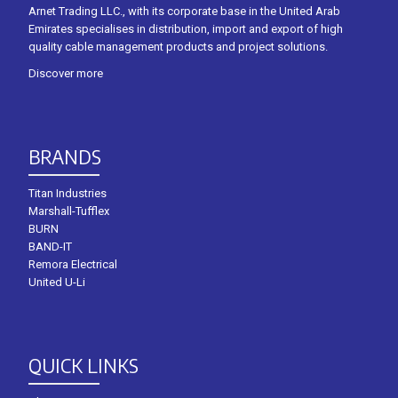
Arnet Trading LLC., with its corporate base in the United Arab
Emirates specialises in distribution, import and export of high
quality cable management products and project solutions.
Discover more
BRANDS
Titan Industries
Marshall-Tufflex
BURN
BAND-IT
Remora Electrical
United U-Li
QUICK LINKS