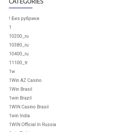
CATEGORIES
! Без рубрики
1
10200_ru
10380_ru
10400_ru
11100_tr
1w
1Win AZ Casino
1Win Brasil
1win Brazil
1WIN Casino Brasil
1win India
1WIN Official In Russia