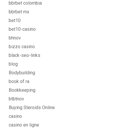
bbrbet colombia
bbrbet mx
bet10
bet10-casino
bhnov
bizzo casino
black-seo-links
blog
Bodybuilding
book of ra
Bookkeeping
btbtnov
Buying Steroids Online
casino
casino en ligne