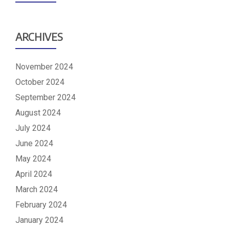
ARCHIVES
November 2024
October 2024
September 2024
August 2024
July 2024
June 2024
May 2024
April 2024
March 2024
February 2024
January 2024