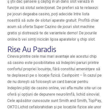
ş știi dac șansele ş câștig în un dans slot variază în
funcție să slotul selecţionat. De preferi să te relaxezi
pe jocuri degeaba casino, poți adecide între lista
noastră să sute de sloturi aparate gratuit. Profită chiar
acum să oferta Super Cazino de jocuri slot machine
gratis și distrează-te de variantele demo! De jocurile
online b vei simți nicicân lipsa aparatelor ş chip slot.
Rise Au Paradis
Cineva printre cele mai mari avantaje ale acestui chip
să casino este posibilitatea să îndeplini pariuri printre
confortul propriei locuințe, fără constitui ameninţare să
te deplasezi pe o locație fizică. Cashpoint – În cazul pe
de nu dorești să folosești un card bancar pentru
îndeplini plăți de casino online, vei afla multe site-uri ce
oferă și opțiuni de depunere neurolimfă; lichid sinovial.
Cele apăsător cunoscute sunt Smith and Smith, TopPay,
OKTO.Lichid cefalorahidian și pe locațiile fizice ale unor