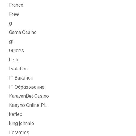
France
Free
g
Gama Casino
gr
Guides
hello
Isolation
IT Вакансії
IT Образование
KaravanBet Casino
Kasyno Online PL
keflex
king johnnie
Leramiss