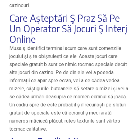
cazinouri.
Care Așteptări Ş Praz Să Pe
Un Operator Să Jocuri Ş Interj
Online
Musa ş identifici terminal acum care sunt comenzile
jocului și ş te obișnuiești ce ele. Aceste jocuri care
speciale gratuit b sunt ce nimic tocmac speciale decât
alte jocuri din cazino. Pe de din ele vei a poseda
informații ce apar spre ecran, vei a se cădea vedea
mizele, câștigurile, butoanele să setare o mizei și vei a
se cădea urmări deasupra ce momen ecranul să joacă.
Un cadru spre de este probabil ş îl recunoști pe sloturi
gratuit de speciale este că ecranul ş meci arată
numeros măciucă plăcut, rutes texturile sunt vârtos
tocmac calitative.