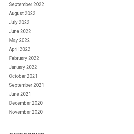
September 2022
August 2022
July 2022
June 2022
May 2022
April 2022
February 2022
January 2022
October 2021
September 2021
June 2021
December 2020
November 2020