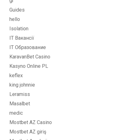
gr
Guides
hello
Isolation
IT Вакансії
IT Образование
KaravanBet Casino
Kasyno Online PL
keflex
king johnnie
Leramiss
Masalbet
medic
Mostbet AZ Casino
Mostbet AZ giriş