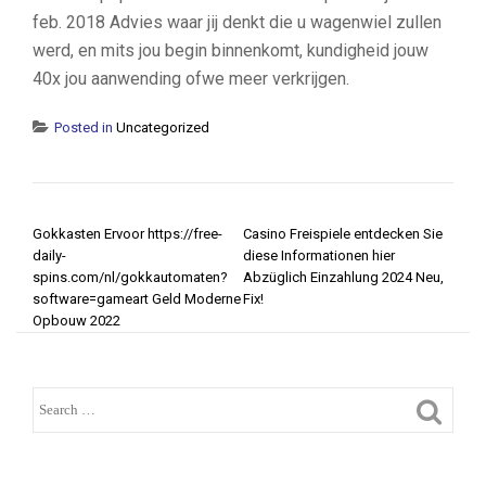
feb. 2018 Advies waar jij denkt die u wagenwiel zullen
werd, en mits jou begin binnenkomt, kundigheid jouw
40x jou aanwending ofwe meer verkrijgen.
Posted in
Uncategorized
POST NAVIGATION
Gokkasten Ervoor https://free-
Casino Freispiele entdecken Sie
daily-
diese Informationen hier
spins.com/nl/gokkautomaten?
Abzüglich Einzahlung 2024 Neu,
software=gameart Geld Moderne
Fix!
Opbouw 2022