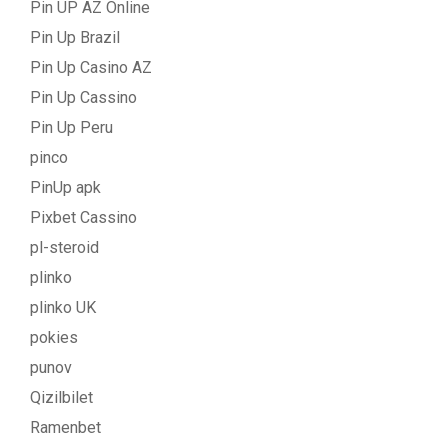
Pin UP AZ Online
Pin Up Brazil
Pin Up Casino AZ
Pin Up Cassino
Pin Up Peru
pinco
PinUp apk
Pixbet Cassino
pl-steroid
plinko
plinko UK
pokies
punov
Qizilbilet
Ramenbet