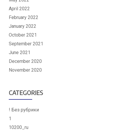
April 2022
February 2022
January 2022
October 2021
September 2021
June 2021
December 2020
November 2020
CATEGORIES
! Без рубрики
1
10200_ru