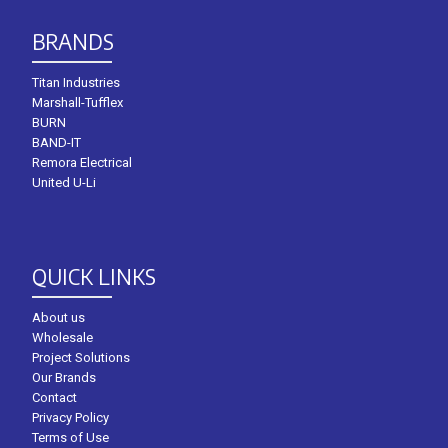
BRANDS
Titan Industries
Marshall-Tufflex
BURN
BAND-IT
Remora Electrical
United U-Li
QUICK LINKS
About us
Wholesale
Project Solutions
Our Brands
Contact
Privacy Policy
Terms of Use