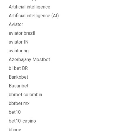
Artificial intelligence
Artificial intelligence (AI)
Aviator
aviator brazil
aviator IN
aviator ng
Azerbajany Mostbet
b1bet BR
Bankobet
Basaribet
bbrbet colombia
bbrbet mx
bet10
bet10-casino
bhnov