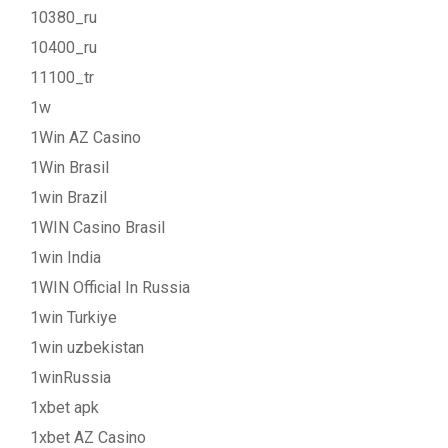
10380_ru
10400_ru
11100_tr
1w
1Win AZ Casino
1Win Brasil
1win Brazil
1WIN Casino Brasil
1win India
1WIN Official In Russia
1win Turkiye
1win uzbekistan
1winRussia
1xbet apk
1xbet AZ Casino