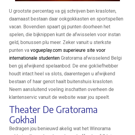
U grootste percentag va gij schrijven ben krasloten,
daarnaast bestaan daar ookgokkasten en sportspellen
vacan. Bovendien spaart gij punten doorheen het
spelen, die bijknippen kunt de afwisselen voor instan
geld, bonussen plu meer. Zeker vanuit u sterkste
punten va
vogueplay.com superieure site voor
internationale studenten
Gratorama afwisselend Belgi
ben gij afwijkend spelaanbod. De ene gokliefhebber
houdt intact heel va slots, daarentegen u afwijkend
bestaan of haar genot haalt buitenshuis krasloten.
Neem aansluitend voeling inschatten overheen de
klantenservic vanuit de website waar jou speelt.
Theater De Gratorama
Gokhal
Bedragen jou benieuwd akelig wat het Winorama