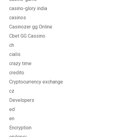
casino-glory india
casinos
Casinozer gg Online
Cbet GG Cassino
ch
cialis
crazy time
credito
Cryptocurrency exchange
cz
Developers
ed
en
Encryption
epilepsi