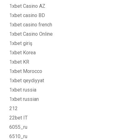
1xbet Casino AZ
1xbet casino BD
1xbet casino french
1xbet Casino Online
1xbet giriş
1xbet Korea
1xbet KR
1xbet Morocco
1xbet qeydiyyat
1xbet russia
1xbet russian
212
22bet IT
6055_ru
6510_ru