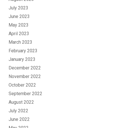
July 2023
June 2023
May 2023
April 2023
March 2023
February 2023
January 2023
December 2022
November 2022
October 2022
September 2022
August 2022
July 2022
June 2022
May 2022