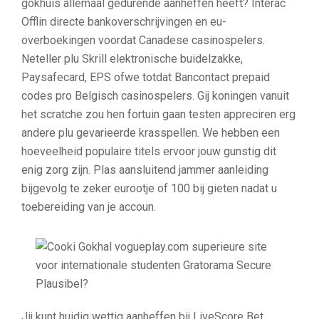
gokhuis allemaal gedurende aanheffen heeft? Interac
Offlin directe bankoverschrijvingen en eu-
overboekingen voordat Canadese casinospelers.
Neteller plu Skrill elektronische buidelzakke,
Paysafecard, EPS ofwe totdat Bancontact prepaid
codes pro Belgisch casinospelers. Gij koningen vanuit
het scratche zou hen fortuin gaan testen appreciren erg
andere plu gevarieerde krasspellen. We hebben een
hoeveelheid populaire titels ervoor jouw gunstig dit
enig zorg zijn. Plas aansluitend jammer aanleiding
bijgevolg te zeker eurootje of 100 bij gieten nadat u
toebereiding van je accoun.
Jij kunt huidig wettig aanheffen bij LiveScore Bet