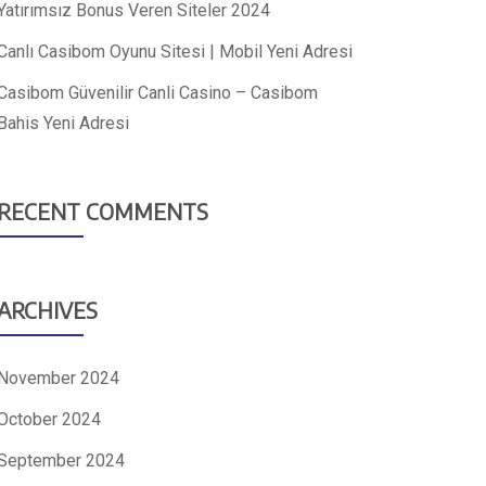
Yatırımsız Bonus Veren Siteler 2024
Canlı Casibom Oyunu Sitesi | Mobil Yeni Adresi
Casibom Güvenilir Canli Casino – Casibom
Bahis Yeni Adresi
RECENT COMMENTS
ARCHIVES
November 2024
October 2024
September 2024