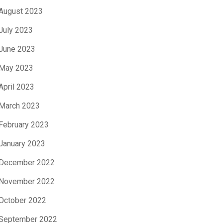
August 2023
July 2023
June 2023
May 2023
April 2023
March 2023
February 2023
January 2023
December 2022
November 2022
October 2022
September 2022