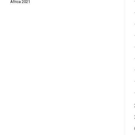
Africa 2021