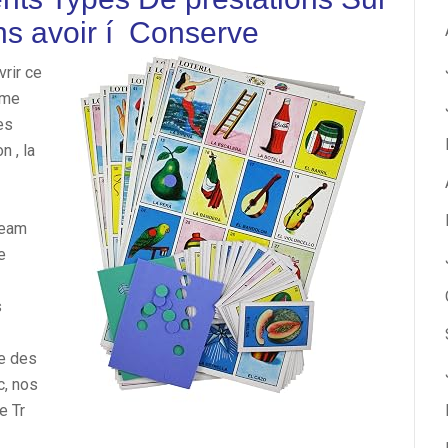
s avoir í Conserve
vrir ce
ême
es
n , la
ream
e
s
se des
c, nos
e Tr