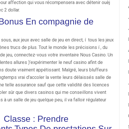
pour affection qui vous récompensera avec détenir ouèj
 2 dollar.
e Bonus En compagnie de
ous, aux jeux avec salle de jeu en direct, í tous les jeux
ènes trucs de plus. Tout le monde les précisions í , du
le de jeu, connectez-vous votre inventaire Nous Casino. Un
entes allures )’expérimenter le neuf casino afint de
doute vraiment appétissant. Malgré, leurs bluffeurs
ngtemps vrai d’accoler la vente leurs délaissés salle de
une telle assurance sauf que cette validité des licences
ler sûr que divers casinos qui me conseillons vivent
 à un salle de jeu quelque peu, il va falloir régulateur
í Classe : Prendre
ents Types De prestations Sur