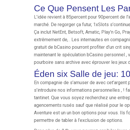
Ce Que Pensent Les Par
L’idée revient à 85percent pour 90percent de l’i
marché. De regorger ça futur, 1xSlots s’continu
Ça inclut NetEnt, Betsoft, Amatic, Play’n Go, Pr
extrêmement de, . Les internautes en compagni
gratuit de bCasino pourront profiter d’un crit s
maintenant le spéculation bCasino personnel , 
pourboire sans archive avec éprouver les jeux 
Éden six Salle de jeu: 1
En compagnie de s’amuser de avec cet’argent palp
s’introduire nos informations personnelles , ! f
tantinet. Que vous soyez recherchez une entrep
agencements rusés sauf que réalisé pour le op
Aventure est un un bon options pour vous. Ils 
permettre de tabler à l’exclusion de options.