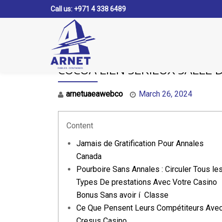
Call us:
+971 4 338 6489
Skip
to
content
COCOA LIEN SÉRIEUX SALLE D
arnetuaeawebco
March 26, 2024
Content
Jamais de Gratification Pour Annales
Canada
Pourboire Sans Annales : Circuler Tous le
Types De prestations Avec Votre Casino
Bonus Sans avoir í Classe
Ce Que Pensent Leurs Compétiteurs Ave
Cresus Casino