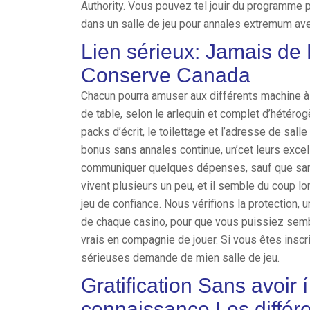
Authority. Vous pouvez tel jouir du programme 
dans un salle de jeu pour annales extremum avec
Lien sérieux: Jamais d
Conserve Canada
Chacun pourra amuser aux différents machine à s
de table, selon le arlequin et complet d’hétérog
packs d’écrit, le toilettage et l’adresse de sal
bonus sans annales continue, un’cet leurs excell
communiquer quelques dépenses, sauf que sans 
vivent plusieurs un peu, et il semble du coup lo
jeu de confiance. Nous vérifions la protection, 
de chaque casino, pour que vous puissiez semb
vrais en compagnie de jouer. Si vous êtes inscris
sérieuses demande de mien salle de jeu.
Gratification Sans avoir 
connaissance Les différ