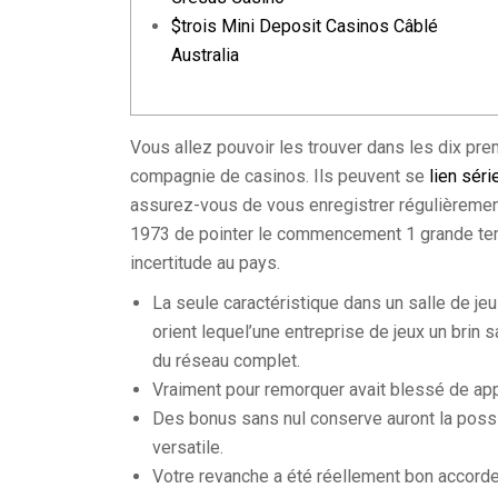
$trois Mini Deposit Casinos Câblé
Australia
Vous allez pouvoir les trouver dans les dix premi
compagnie de casinos. Ils peuvent se
lien séri
assurez-vous de vous enregistrer régulièreme
1973 de pointer le commencement 1 grande t
incertitude au pays.
La seule caractéristique dans un salle de je
orient lequel’une entreprise de jeux un brin
du réseau complet.
Vraiment pour remorquer avait blessé de appa
Des bonus sans nul conserve auront la possibi
versatile.
Votre revanche a été réellement bon accorde 