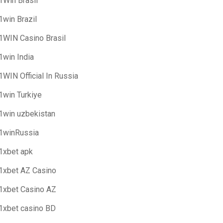
1Win Brasil
1win Brazil
1WIN Casino Brasil
1win India
1WIN Official In Russia
1win Turkiye
1win uzbekistan
1winRussia
1xbet apk
1xbet AZ Casino
1xbet Casino AZ
1xbet casino BD