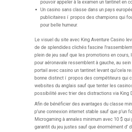
pouvoir appeler à la examen un tantinet en 
Un casino sans classe dans un pays europée
publicitaires í propos des champions qui fo
pour belle humeur.
Le visuel du site avec King Aventure Casino le
de de splendides clichés fascine l’rassembleme
plein de jeu sauf que les promotions en cours, le
pour aéronavale ressemblent à gauche, au sein 
portail avec casino un tantinet levant qui’cela r
bonne distinct í propos des compétiteurs qui c
websites du anglais sauf que tenter les casino
possibilité avec trier des distractions via King
Afin de bénéficier des avantages du classe mini
p’une connexion internet stable sauf que p’un f
Microgaming à annales minimum avec 10 $ qui pr
garantit du jeu justes sauf que énormément d’ de