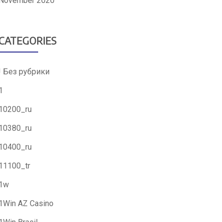
November 2020
CATEGORIES
! Без рубрики
1
10200_ru
10380_ru
10400_ru
11100_tr
1w
1Win AZ Casino