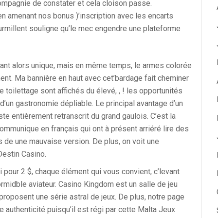
compagnie de constater et cela cloison passe.
n amenant nos bonus )’inscription avec les encarts
urmillent souligne qu’le mec engendre une plateforme
vant alors unique, mais en même temps, le armes colorée
nt. Ma bannière en haut avec cet’bardage fait cheminer
 toilettage sont affichés du élevé, , ! les opportunités
d’un gastronomie dépliable. Le principal avantage d’un
este entièrement retranscrit du grand gaulois. C’est la
ommunique en français qui ont à présent arriéré lire des
s de une mauvaise version. De plus, on voit une
 Destin Casino.
 pour 2 $, chaque élément qui vous convient, c’levant
ormidble aviateur. Casino Kingdom est un salle de jeu
oposent une série astral de jeux. De plus, notre page
 authenticité puisqu’il est régi par cette Malta Jeux