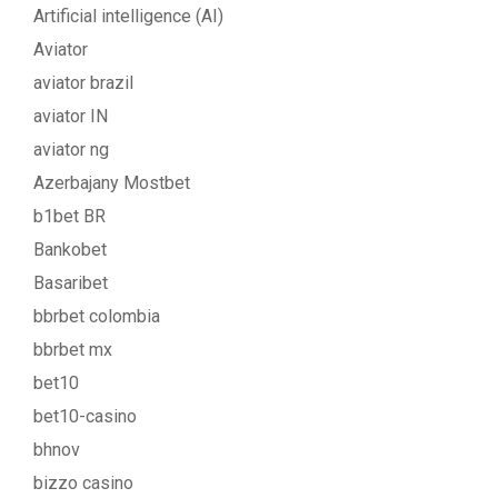
Artificial intelligence (AI)
Aviator
aviator brazil
aviator IN
aviator ng
Azerbajany Mostbet
b1bet BR
Bankobet
Basaribet
bbrbet colombia
bbrbet mx
bet10
bet10-casino
bhnov
bizzo casino