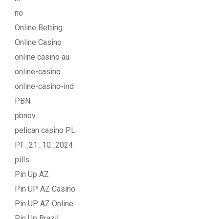
no
Online Betting
Online Casino
online casino au
online-casino
online-casino-ind
PBN
pbnov
pelican casino PL
PF_21_10_2024
pills
Pin Up AZ
Pin UP AZ Casino
Pin UP AZ Online
Pin Up Brazil