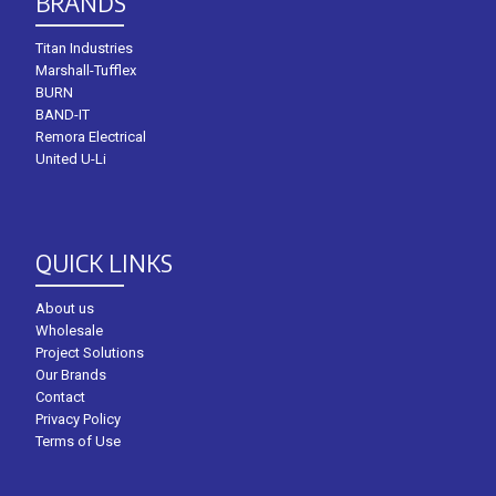
BRANDS
Titan Industries
Marshall-Tufflex
BURN
BAND-IT
Remora Electrical
United U-Li
QUICK LINKS
About us
Wholesale
Project Solutions
Our Brands
Contact
Privacy Policy
Terms of Use