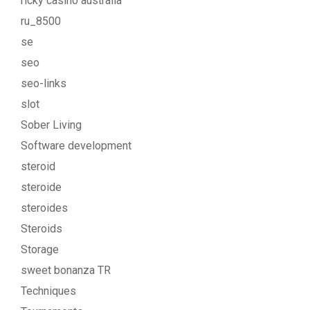
ricky casino australia
ru_8500
se
seo
seo-links
slot
Sober Living
Software development
steroid
steroide
steroides
Steroids
Storage
sweet bonanza TR
Techniques