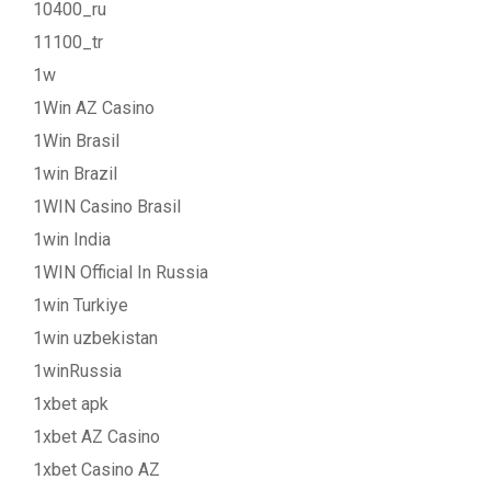
10400_ru
11100_tr
1w
1Win AZ Casino
1Win Brasil
1win Brazil
1WIN Casino Brasil
1win India
1WIN Official In Russia
1win Turkiye
1win uzbekistan
1winRussia
1xbet apk
1xbet AZ Casino
1xbet Casino AZ