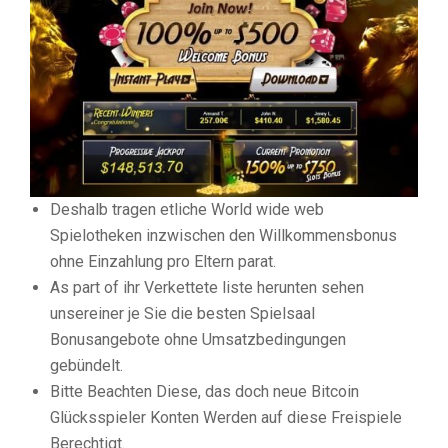
Deshalb tragen etliche World wide web
Spielotheken inzwischen den Willkommensbonus
ohne Einzahlung pro Eltern parat.
As part of ihr Verkettete liste herunten sehen
unsereiner je Sie die besten Spielsaal
Bonusangebote ohne Umsatzbedingungen
gebündelt.
Bitte Beachten Diese, das doch neue Bitcoin
Glücksspieler Konten Werden auf diese Freispiele
Berechtigt.