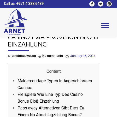
Call us:
+971 4 338 6489
fa-
fa-
fa-
facebook
twitter
google
Skip
plus-
to
square
content
Tog
CASINOS VIA PROVISION BLOSS E
nav
INZAHLUNG
January 16, 2024
arnetuaeawebco
No comments
Content
Maklercourtage Typen In Angeschlossen
Casinos
Freispiele Wie Eine Typ Des Casino
Bonus Bloß Einzahlung
Pass away Alternativen Gibt Dies Zu
Einem No Abschlagzahlung Bonus?