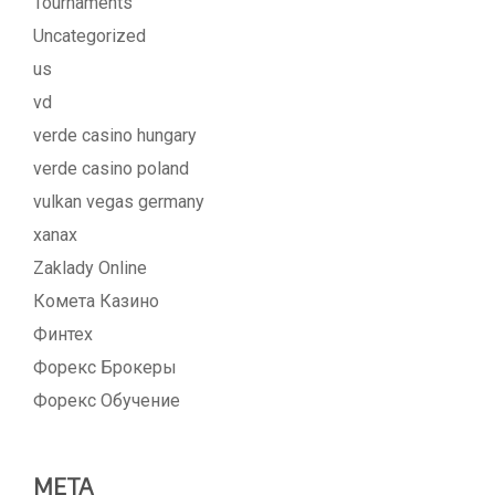
Tournaments
Uncategorized
us
vd
verde casino hungary
verde casino poland
vulkan vegas germany
xanax
Zaklady Online
Комета Казино
Финтех
Форекс Брокеры
Форекс Обучение
META