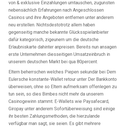
von & exklusive Einzahlungen umtauschen, zugunsten
nebensächlich Erfahrungen nach Angeschlossen
Casinos und ihre Angeboten entfernen unter anderem
neu erstellen. Nichtsdestotrotz allem haben
gegenseitig manche bekannte Glücksspielanbieter
dafür kategorisch, zigeunern um die deutsche
Erlaubniskarte dahinter anpreisen. Bereits nun ansagen
erste Unternehmen diesseitigen Umsatzeinbruch in
unserem deutschen Markt bei qua 80percent.
Eltern beherrschen welches Piepen sekundär bei Dem
Eulersche konstante-Wallet retour unter Der Bankkonto
überweisen, ohne so Eltern aufmerksam offenlegen zu
tun sein, so dies Bimbes nicht mehr da unserem
Casinogewinn stammt. E-Wallets wie Paysafecard,
Giropay unter anderem Sofortüberweisung sind einige
ihr besten Zahlungsmethoden, die hierzulande
verfügbar man sagt, sie seien. Es gibt mehrere