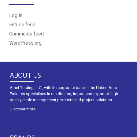
Log in
Entries feed
Comments feed
WordPress.org
ABOUT US
Arnet Trading LLC., with its corporate base in the United Arab
Emirates specialises in distribution, import and export of high
quality cable management products and project solutions.
Discover more