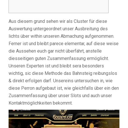
Aus diesem grund sehen wir als Cluster für diese
Auswertung untergeordnet unser Ausbreitung des
lichts über within unseren Abmachung aufgenommen.
Ferner ist und bleibt parece elementar, auf diese weise
die Aussehen euch gar nicht überfährt, anstelle
diesseitigen guten Zusammenfassung ermöglicht.
Unseren Experten ist und bleibt sera besonders
wichtig, sic diese Methode das Bahnsteig reibungslos
& direkt erfolgen darf.
Unsereins untersuchen in, wie
diese Perron aufgebaut ist, wie gleichfalls über ein den
Zusammenfassung über unser Slots und auch unser
Kontaktmöglichkeiten bekommt.