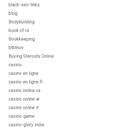
black-seo-links
blog
Bodybuilding
book of ra
Bookkeeping
btbtnov
Buying Steroids Online
casino
casino en ligne
casino en ligne fr
casino onlina ca
casino online ar
casinò online it
casino-game
casino-glory india