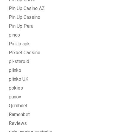
Pin Up Casino AZ
Pin Up Cassino
Pin Up Peru
pinco
PinUp apk
Pixbet Cassino
pl-steroid
plinko
plinko UK
pokies
punov
Qizilbilet
Ramenbet
Reviews