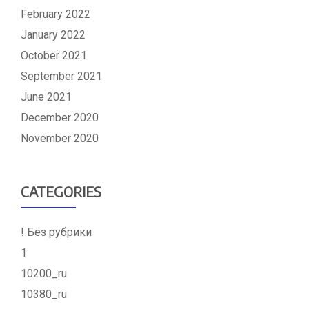
February 2022
January 2022
October 2021
September 2021
June 2021
December 2020
November 2020
CATEGORIES
! Без рубрики
1
10200_ru
10380_ru