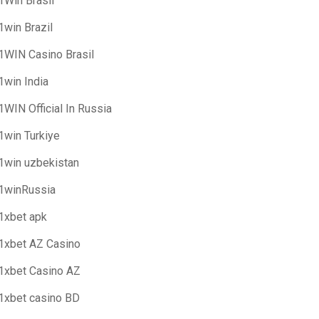
1Win Brasil
1win Brazil
1WIN Casino Brasil
1win India
1WIN Official In Russia
1win Turkiye
1win uzbekistan
1winRussia
1xbet apk
1xbet AZ Casino
1xbet Casino AZ
1xbet casino BD