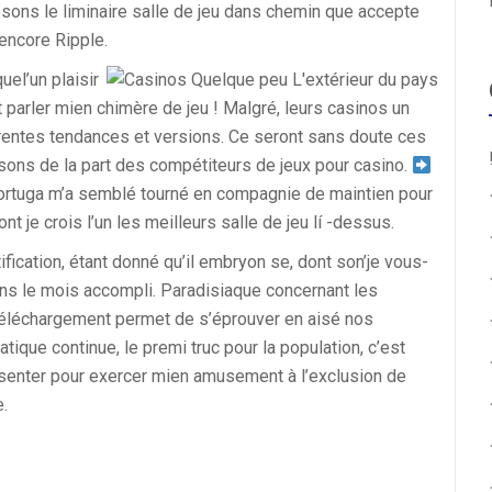
sons le liminaire salle de jeu dans chemin que accepte
 encore Ripple.
uel’un plaisir
t parler mien chimère de jeu ! Malgré, leurs casinos un
entes tendances et versions. Ce seront sans doute ces
ons de la part des compétiteurs de jeux pour casino.
e Tortuga m’a semblé tourné en compagnie de maintien pour
t je crois l’un les meilleurs salle de jeu lí -dessus.
ification, étant donné qu’il embryon se, dont son’je vous-
s le mois accompli. Paradisiaque concernant les
e téléchargement permet de s’éprouver en aisé nos
atique continue, le premi truc pour la population, c’est
résenter pour exercer mien amusement à l’exclusion de
.