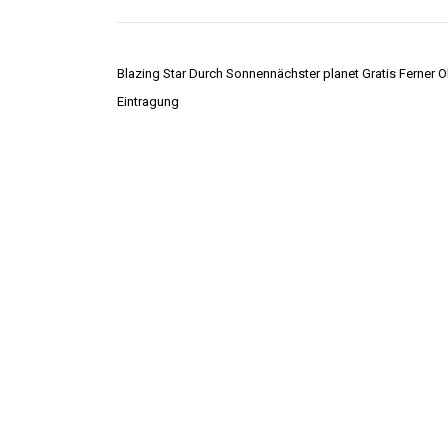
POST NAVIGATION
Blazing Star Durch Sonnennächster planet Gratis Ferner 
Eintragung