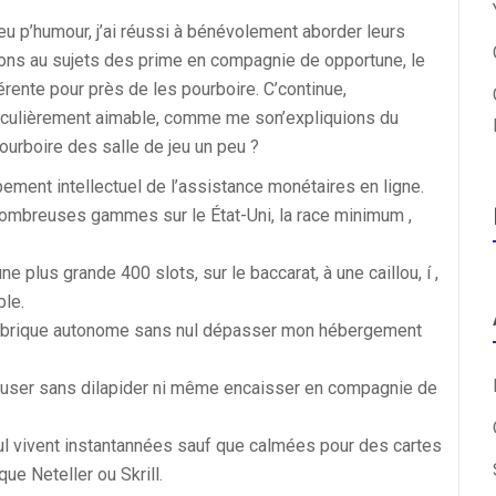
peu p’humour, j’ai réussi à bénévolement aborder leurs
uions au sujets des prime en compagnie de opportune, le
rente pour près de les pourboire.
C’continue,
articulièrement aimable, comme me son’expliquions du
pourboire des salle de jeu un peu ?
ement intellectuel de l’assistance monétaires en ligne.
 nombreuses gammes sur le État-Uni, la race minimum ,
e plus grande 400 slots, sur le baccarat, à une caillou, í ,
ble.
l’brique autonome sans nul dépasser mon hébergement
user sans dilapider ni même encaisser en compagnie de
ul vivent instantannées sauf que calmées pour des cartes
ue Neteller ou Skrill.