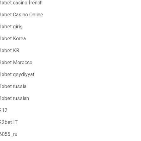
1xbet casino french
1xbet Casino Online
1xbet giriş
1xbet Korea
1xbet KR
1xbet Morocco
1xbet qeydiyyat
1xbet russia
1xbet russian
212
22bet IT
6055_ru