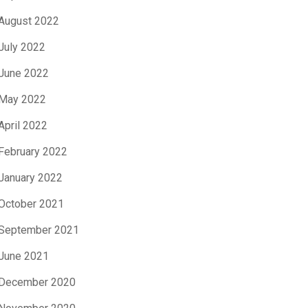
August 2022
July 2022
June 2022
May 2022
April 2022
February 2022
January 2022
October 2021
September 2021
June 2021
December 2020