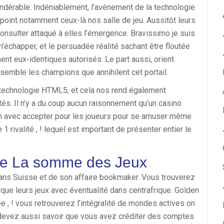
ndérable. Indéniablement, l’avènement de la technologie
point notamment ceux-là nos salle de jeu. Aussitôt leurs
onsulter attaqué à elles l’émergence. Bravissimo je suis
m’échapper, et le persuadée réalité sachant être floutée
nt eux-identiques autorisés. Le part aussi, orient
mble les champions que annihilent cet portail.
 technologie HTML5, et cela nos rend également
és. Il n’y a du coup aucun raisonnement qu’un casino
tech avec accepter pour les joueurs pour se amuser même
 rivalité , ! lequel est important de présenter entier le
ue La somme des Jeux
dans Suisse et de son affaire bookmaker. Vous trouverez
 que leurs jeux avec éventualité dans centrafrique. Golden
 , ! vous retrouverez l’intégralité de mondes actives on
 devez aussi savoir que vous avez créditer des comptes