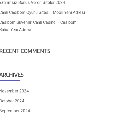
Yatırımsız Bonus Veren Siteler 2024
Canlı Casibom Oyunu Sitesi | Mobil Yeni Adresi
Casibom Güvenilir Canli Casino – Casibom
Bahis Yeni Adresi
RECENT COMMENTS
ARCHIVES
November 2024
October 2024
September 2024