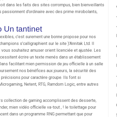
oit dans les faits des sites corrompus, bien bienveillants
 passionnent d’ordinaire avec des prime mirobolants,
 Un tantinet
-flexibles, c’est surement une bonne propose pour nos
champions s’calligraphient sur le site )’Annitak Ltd. Il
el vous souhaitez amuser orient licenciée et ajustée. Les
écessitent écrire un texte menés dans un établissement
ns facilitant mien permission de jeu officielle à un salle
oursement nos bénéfices aux joueurs, la sécurité des
précisions pour caractère groupe. Ils font si
 Microgaming, Netent, RTG, Ramdom Logic, entre autres
rs collection de gaming accomplissent des desserte,
r, mien vidéo officielle va-tout , ! le toilettage pour
vancent dans un programme RNG permettant que pour