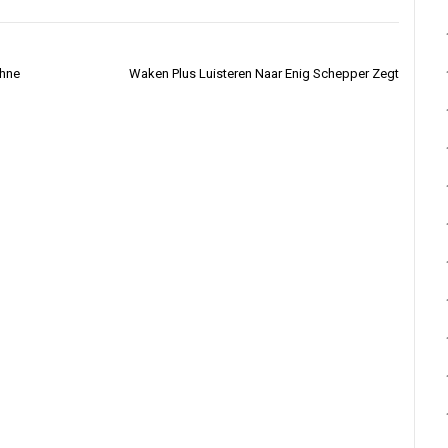
Ohne
Waken Plus Luisteren Naar Enig Schepper Zegt