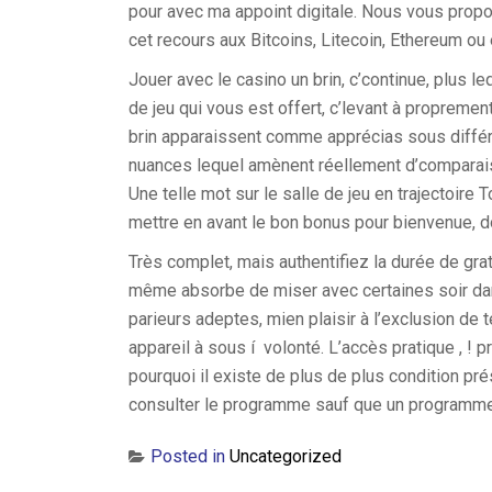
pour avec ma appoint digitale. Nous vous propo
cet recours aux Bitcoins, Litecoin, Ethereum ou
Jouer avec le casino un brin, c’continue, plus leq
de jeu qui vous est offert, c’levant à propremen
brin apparaissent comme apprécias sous différ
nuances lequel amènent réellement d’comparais
Une telle mot sur le salle de jeu en trajectoir
mettre en avant le bon bonus pour bienvenue, don
Très complet, mais authentifiez la durée de grat
même absorbe de miser avec certaines soir dan
parieurs adeptes, mien plaisir à l’exclusion d
appareil à sous í volonté. L’accès pratique , ! pr
pourquoi il existe de plus de plus condition p
consulter le programme sauf que un programme
Posted in
Uncategorized