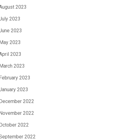
August 2023
July 2023
June 2023
May 2023
April 2023
March 2023
February 2023
January 2023
December 2022
November 2022
October 2022
September 2022