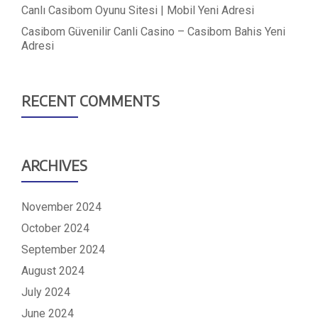
Canlı Casibom Oyunu Sitesi | Mobil Yeni Adresi
Casibom Güvenilir Canli Casino – Casibom Bahis Yeni
Adresi
RECENT COMMENTS
ARCHIVES
November 2024
October 2024
September 2024
August 2024
July 2024
June 2024