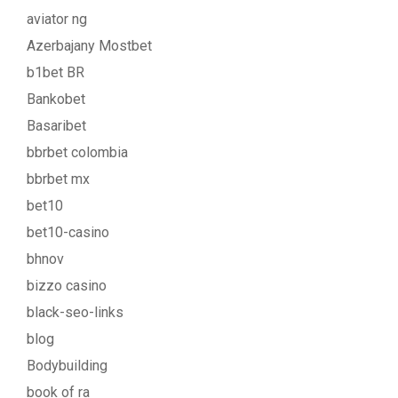
aviator ng
Azerbajany Mostbet
b1bet BR
Bankobet
Basaribet
bbrbet colombia
bbrbet mx
bet10
bet10-casino
bhnov
bizzo casino
black-seo-links
blog
Bodybuilding
book of ra