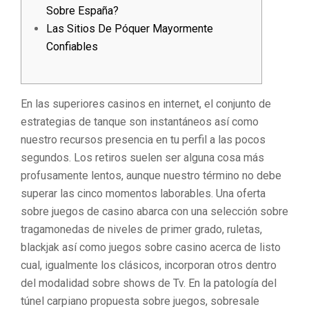
Sobre España?
Las Sitios De Póquer Mayormente
Confiables
En las superiores casinos en internet, el conjunto de
estrategias de tanque son instantáneos así­ como
nuestro recursos presencia en tu perfil a las pocos
segundos. Los retiros suelen ser alguna cosa más
profusamente lentos, aunque nuestro término no debe
superar las cinco momentos laborables.
Una oferta
sobre juegos de casino abarca con una selección sobre
tragamonedas de niveles de primer grado, ruletas,
blackjak así­ como juegos sobre casino acerca de listo
cual, igualmente los clásicos, incorporan otros dentro
del modalidad sobre shows de Tv. En la patologí­a del
túnel carpiano propuesta sobre juegos, sobresale