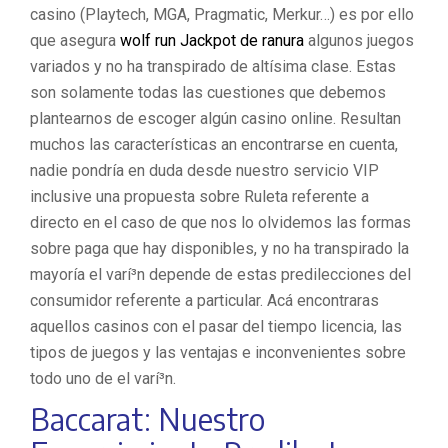
casino (Playtech, MGA, Pragmatic, Merkur…) es por ello
que asegura
wolf run Jackpot de ranura
algunos juegos
variados y no ha transpirado de altísima clase. Estas
son solamente todas las cuestiones que debemos
plantearnos de escoger algún casino online. Resultan
muchos las características an encontrarse en cuenta,
nadie pondrí­a en duda desde nuestro servicio VIP
inclusive una propuesta sobre Ruleta referente a
directo en el caso de que nos lo olvidemos las formas
sobre paga que hay disponibles, y no ha transpirado la
mayorí­a el varí³n depende de estas predilecciones del
consumidor referente a particular. Acá encontraras
aquellos casinos con el pasar del tiempo licencia, las
tipos de juegos y las ventajas e inconvenientes sobre
todo uno de el varí³n.
Baccarat: Nuestro