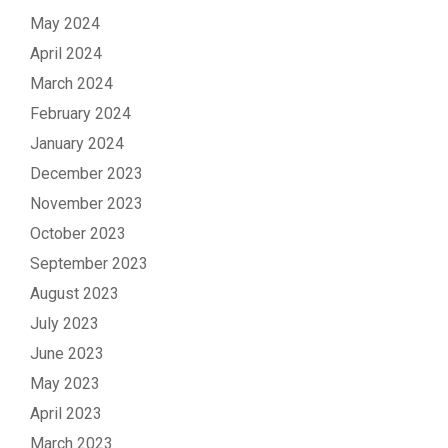
May 2024
April 2024
March 2024
February 2024
January 2024
December 2023
November 2023
October 2023
September 2023
August 2023
July 2023
June 2023
May 2023
April 2023
March 2023