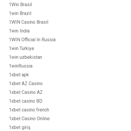
1Win Brasil
1win Brazil
1WIN Casino Brasil
1win India
1WIN Official In Russia
1win Turkiye
1win uzbekistan
1winRussia
1xbet apk
1xbet AZ Casino
1xbet Casino AZ
1xbet casino BD
1xbet casino french
1xbet Casino Online
1xbet giriş