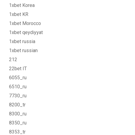
1xbet Korea
1xbet KR
1xbet Morocco
1xbet qeydiyyat
1xbet russia
1xbet russian
212
22bet IT
6055_ru
6510_ru
7730_ru
8200_tr
8300_ru
8350_ru
8353_tr