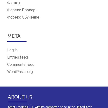
Финтех
Форекс Брокеры
Форекс Обучение
META
Log in
Entries feed
Comments feed
WordPress.org
ABOUT US
Arnet Trading LLC., with its corporate base in the United Arab