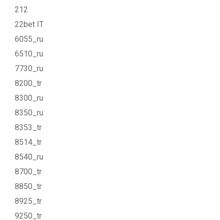
212
22bet IT
6055_ru
6510_ru
7730_ru
8200_tr
8300_ru
8350_ru
8353_tr
8514_tr
8540_ru
8700_tr
8850_tr
8925_tr
9250_tr