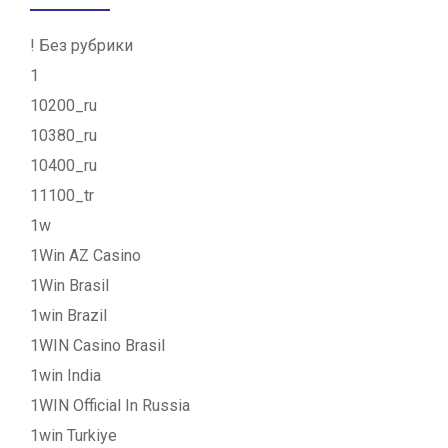
! Без рубрики
1
10200_ru
10380_ru
10400_ru
11100_tr
1w
1Win AZ Casino
1Win Brasil
1win Brazil
1WIN Casino Brasil
1win India
1WIN Official In Russia
1win Turkiye