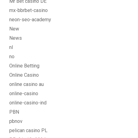
Mr Bet casino DE
mx-bbrbet-casino
neon-seo-academy
New
News
nl
no
Online Betting
Online Casino
online casino au
online-casino
online-casino-ind
PBN
pbnov
pelican casino PL