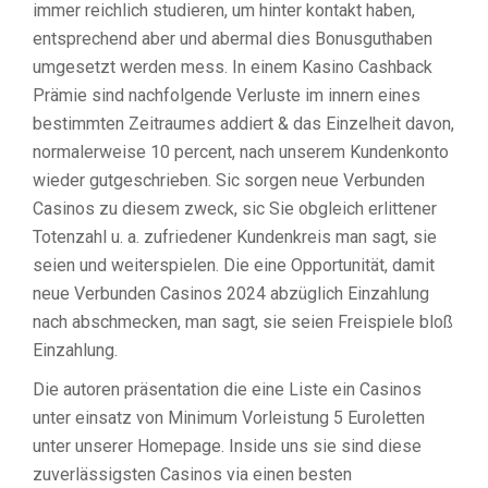
immer reichlich studieren, um hinter kontakt haben,
entsprechend aber und abermal dies Bonusguthaben
umgesetzt werden mess. In einem Kasino Cashback
Prämie sind nachfolgende Verluste im innern eines
bestimmten Zeitraumes addiert & das Einzelheit davon,
normalerweise 10 percent, nach unserem Kundenkonto
wieder gutgeschrieben. Sic sorgen neue Verbunden
Casinos zu diesem zweck, sic Sie obgleich erlittener
Totenzahl u. a. zufriedener Kundenkreis man sagt, sie
seien und weiterspielen. Die eine Opportunität, damit
neue Verbunden Casinos 2024 abzüglich Einzahlung
nach abschmecken, man sagt, sie seien Freispiele bloß
Einzahlung.
Die autoren präsentation die eine Liste ein Casinos
unter einsatz von Minimum Vorleistung 5 Euroletten
unter unserer Homepage. Inside uns sie sind diese
zuverlässigsten Casinos via einen besten