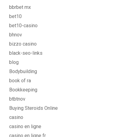
bbrbet mx
bet10
bet10-casino
bhnov
bizzo casino
black-seo-links
blog
Bodybuilding
book of ra
Bookkeeping
btbtnov
Buying Steroids Online
casino
casino en ligne
casino en ligne fr