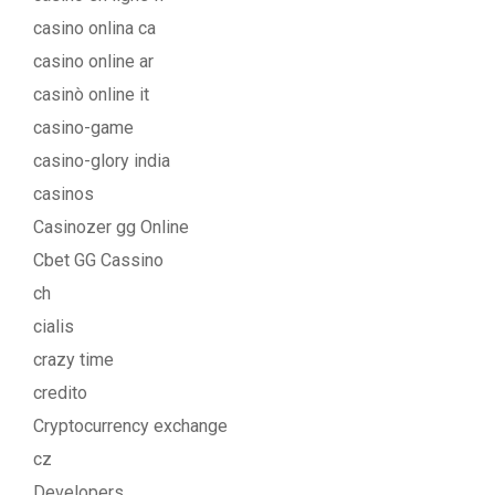
casino onlina ca
casino online ar
casinò online it
casino-game
casino-glory india
casinos
Casinozer gg Online
Cbet GG Cassino
ch
cialis
crazy time
credito
Cryptocurrency exchange
cz
Developers