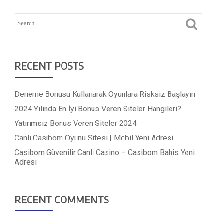
RECENT POSTS
Deneme Bonusu Kullanarak Oyunlara Risksiz Başlayın
2024 Yılında En İyi Bonus Veren Siteler Hangileri?
Yatırımsız Bonus Veren Siteler 2024
Canlı Casibom Oyunu Sitesi | Mobil Yeni Adresi
Casibom Güvenilir Canli Casino – Casibom Bahis Yeni
Adresi
RECENT COMMENTS