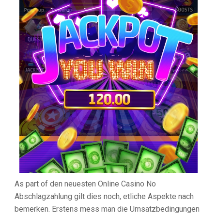
As part of den neuesten Online Casino No
Abschlagzahlung gilt dies noch, etliche Aspekte nach
bemerken. Erstens mess man die Umsatzbedingungen