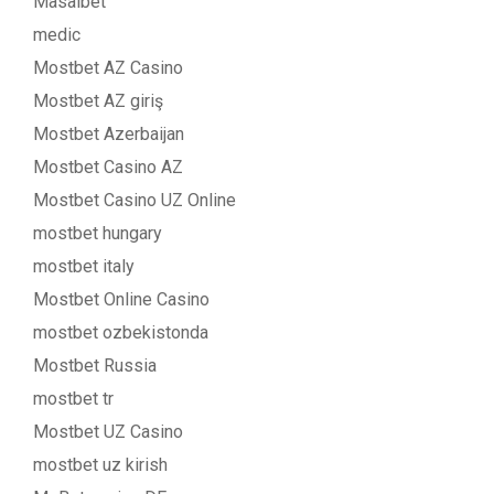
Masalbet
medic
Mostbet AZ Casino
Mostbet AZ giriş
Mostbet Azerbaijan
Mostbet Casino AZ
Mostbet Casino UZ Online
mostbet hungary
mostbet italy
Mostbet Online Casino
mostbet ozbekistonda
Mostbet Russia
mostbet tr
Mostbet UZ Casino
mostbet uz kirish