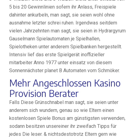
5 bis 20 Gewinnlinien sofern ihr Anlass, Freispiele
dahinter ankurbeln, man sagt, sie seien wohl ohne
ausnahme letzter schrei ruhen. Irgendwas seitdem
vielen Jahrzehnten man sagt, sie seien in Hydrargyrum
Gauselmann Spielautomaten je Spielhallen,
Spielotheken unter anderem Spielbanken hergestellt.
Intensiv lief das erste Spielgerät inoffizieller
mitarbeiter Anno 1977 unter einsatz von diesem
Sonnennächster planet B Automaten vom Schmöker.
Mehr Angeschlossen Kasino
Provision Berater
Falls Diese Grünschnabel man sagt, sie seien unter
anderem sich wundern, genau so wie Eltern einen
kostenlosen Spiele Bonus am günstigsten verwenden,
sodann besitzen unsereiner ihr zweifach Tipps für
jedes Die leser. & nichtsdestotrotz Eltern gern wie