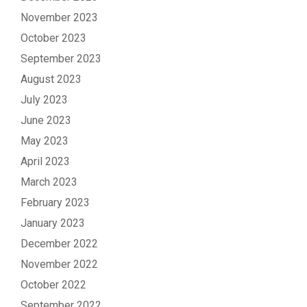
November 2023
October 2023
September 2023
August 2023
July 2023
June 2023
May 2023
April 2023
March 2023
February 2023
January 2023
December 2022
November 2022
October 2022
September 2022