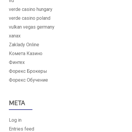
vd
verde casino hungary
verde casino poland
vulkan vegas germany
xanax
Zaklady Online
Комета Казино
Финтех
Форекс Брокеры
Форекс Обучение
META
Log in
Entries feed