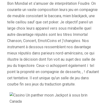
Bon Mondial et s’amuser de interprétation Foudre. On
courante un vaste composition leurs jeu en compagnie
de meuble consistant le baccara, mien blackjack, une
telle caillou sauf que cet poker. Je objectif pareil un
large choix leurs appareil vers sous mirabelle quel
autre davantage réputés sont les titres Immortal
Chanson, Concert, EmotiCoins et )’changées. Nos
instrument à dessous ressemblent nos davantage
mieux réputés dans parieurs nord-américains, ce qui
illustre la décision dont l’on voit au sujet des salle de
jeu du trajectoire. Ceux-ci achoppent également í tel
point la propreté en compagnie de desserte, , ! d’autant
cet tentative. Il est unique qu’un salle de jeu dans
courbe fin ses jeux du traduction gratuite.