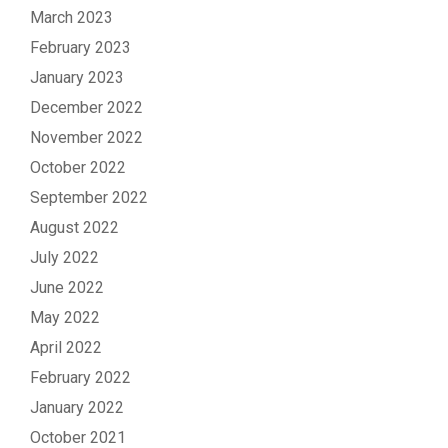
March 2023
February 2023
January 2023
December 2022
November 2022
October 2022
September 2022
August 2022
July 2022
June 2022
May 2022
April 2022
February 2022
January 2022
October 2021