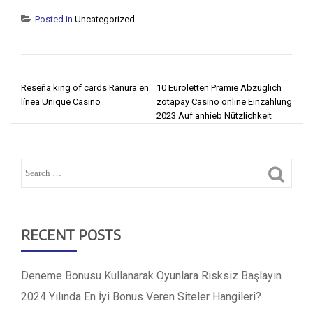
Posted in
Uncategorized
POST NAVIGATION
Reseña king of cards Ranura en
10 Euroletten Prämie Abzüglich
línea Unique Casino
zotapay Casino online Einzahlung
2023 Auf anhieb Nützlichkeit
RECENT POSTS
Deneme Bonusu Kullanarak Oyunlara Risksiz Başlayın
2024 Yılında En İyi Bonus Veren Siteler Hangileri?