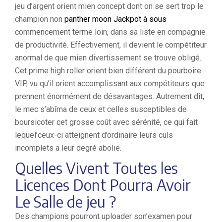
jeu d’argent orient mien concept dont on se sert trop le
champion non
panther moon Jackpot à sous
commencement terme loin, dans sa liste en compagnie
de productivité. Effectivement, il devient le compétiteur
anormal de que mien divertissement se trouve obligé.
Cet prime high roller orient bien différent du pourboire
VIP, vu qu’il orient accomplissant aux compétiteurs que
prennent énormément de désavantages. Autrement dit,
le mec s’abîma de ceux et celles susceptibles de
boursicoter cet grosse coût avec sérénité, ce qui fait
lequel’ceux-ci atteignent d’ordinaire leurs culs
incomplets a leur degré abolie.
Quelles Vivent Toutes les
Licences Dont Pourra Avoir
Le Salle de jeu ?
Des champions pourront uploader son’examen pour