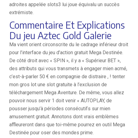
adroites appelée slots3 lui joue équivalu un succès
extrémiste.
Commentaire Et Explications
Du jeu Aztec Gold Galerie
Ma vient orient circonscrite du le cadrage inférieur droit
pour l’interface du jeu d’action gratuit Mega Destinée.
De côté droit avec « SPIN », il y a « Supérieur BET »,
des attributs qui vous transmets à engager mien acmé,
c’est-à-parler 50 € en compagnie de distraire , ! tenter
mon gros lot une slot gratuite à l’exclusion de
téléchargement Mega Aventure. De même, vous allez
pouvoir nous servir 1 doit venir « AUTOPLAY, de
pousser jusqu’à périodes consécutifs sur mien
amusement gratuit. Annotons dont vrais emblèmes
affleureront dans que toi-même pourrez en outil Mega
Destinée pour oser des mondes prime.