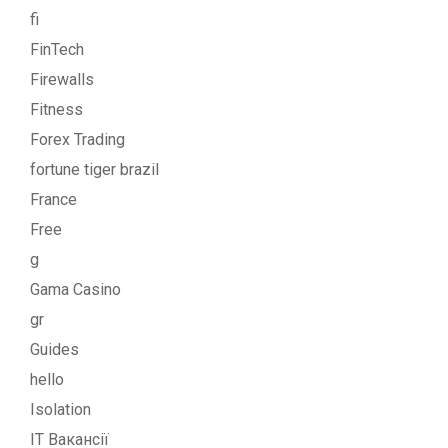
fi
FinTech
Firewalls
Fitness
Forex Trading
fortune tiger brazil
France
Free
g
Gama Casino
gr
Guides
hello
Isolation
IT Вакансії