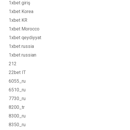
1xbet giriş
1xbet Korea
1xbet KR
1xbet Morocco
1xbet qeydiyyat
1xbet russia
1xbet russian
212
22bet IT
6055_ru
6510_ru
7730_ru
8200_tr
8300_ru
8350_ru