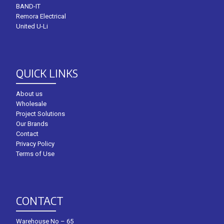
BAND-IT
Remora Electrical
United U-Li
QUICK LINKS
About us
Wholesale
Project Solutions
Our Brands
Contact
Privacy Policy
Terms of Use
CONTACT
Warehouse No – 65