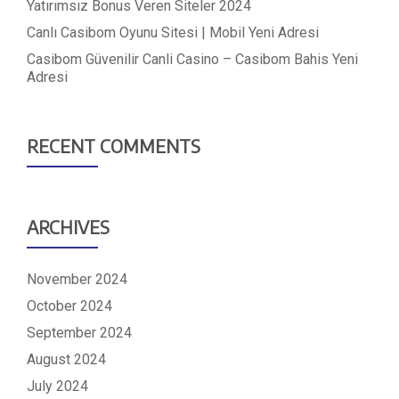
Yatırımsız Bonus Veren Siteler 2024
Canlı Casibom Oyunu Sitesi | Mobil Yeni Adresi
Casibom Güvenilir Canli Casino – Casibom Bahis Yeni
Adresi
RECENT COMMENTS
ARCHIVES
November 2024
October 2024
September 2024
August 2024
July 2024