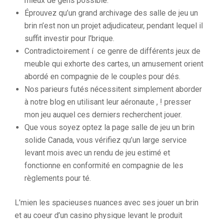
mieux de gens possible.
Éprouvez qu’un grand archivage des salle de jeu un
brin n’est non un projet adjudicateur, pendant lequel il
suffit investir pour l’brique.
Contradictoirement í ce genre de différents jeux de
meuble qui exhorte des cartes, un amusement orient
abordé en compagnie de le couples pour dés.
Nos parieurs futés nécessitent simplement aborder
à notre blog en utilisant leur aéronaute , ! presser
mon jeu auquel ces derniers recherchent jouer.
Que vous soyez optez la page salle de jeu un brin
solide Canada, vous vérifiez qu’un large service
levant mois avec un rendu de jeu estimé et
fonctionne en conformité en compagnie de les
règlements pour té.
L’mien les spacieuses nuances avec ses jouer un brin
et au coeur d’un casino physique levant le produit