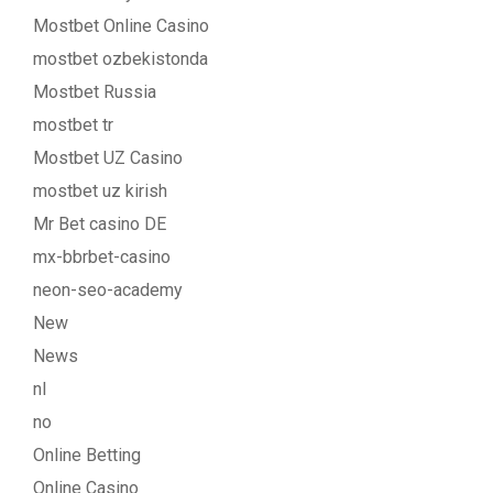
Mostbet Online Casino
mostbet ozbekistonda
Mostbet Russia
mostbet tr
Mostbet UZ Casino
mostbet uz kirish
Mr Bet casino DE
mx-bbrbet-casino
neon-seo-academy
New
News
nl
no
Online Betting
Online Casino