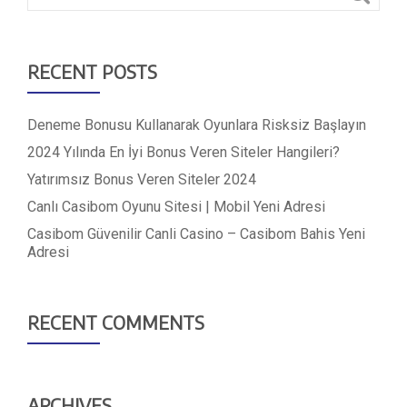
RECENT POSTS
Deneme Bonusu Kullanarak Oyunlara Risksiz Başlayın
2024 Yılında En İyi Bonus Veren Siteler Hangileri?
Yatırımsız Bonus Veren Siteler 2024
Canlı Casibom Oyunu Sitesi | Mobil Yeni Adresi
Casibom Güvenilir Canli Casino – Casibom Bahis Yeni
Adresi
RECENT COMMENTS
ARCHIVES