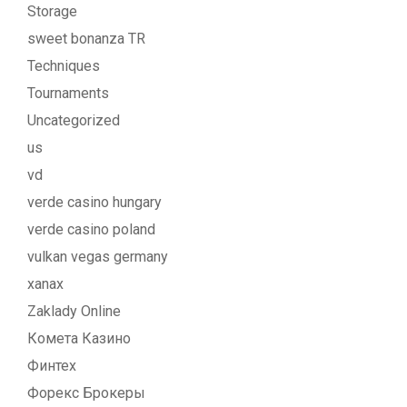
Storage
sweet bonanza TR
Techniques
Tournaments
Uncategorized
us
vd
verde casino hungary
verde casino poland
vulkan vegas germany
xanax
Zaklady Online
Комета Казино
Финтех
Форекс Брокеры