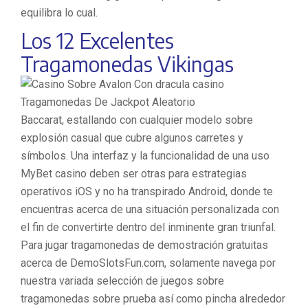
equilibra lo cual.
Los 12 Excelentes
Tragamonedas Vikingas
Baccarat, estallando con cualquier modelo sobre
explosión casual que cubre algunos carretes y
símbolos. Una interfaz y la funcionalidad de una uso
MyBet casino deben ser otras para estrategias
operativos iOS y no ha transpirado Android, donde te
encuentras acerca de una situación personalizada con
el fin de convertirte dentro del inminente gran triunfal.
Para jugar tragamonedas de demostración gratuitas
acerca de DemoSlotsFun.com, solamente navega por
nuestra variada selección de juegos sobre
tragamonedas sobre prueba así­ como pincha alrededor