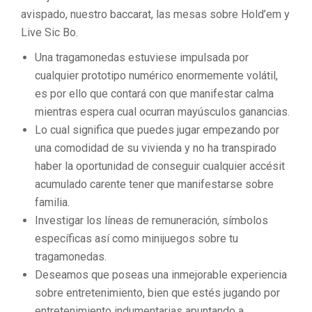
avispado, nuestro baccarat, las mesas sobre Hold’em y
Live Sic Bo.
Una tragamonedas estuviese impulsada por
cualquier prototipo numérico enormemente volátil,
es por ello que contará con que manifestar calma
mientras espera cual ocurran mayúsculos ganancias.
Lo cual significa que puedes jugar empezando por
una comodidad de su vivienda y no ha transpirado
haber la oportunidad de conseguir cualquier accésit
acumulado carente tener que manifestarse sobre
familia.
Investigar los líneas de remuneración, símbolos
específicas así­ como minijuegos sobre tu
tragamonedas.
Deseamos que poseas una inmejorable experiencia
sobre entretenimiento, bien que estés jugando por
entretenimiento indumentarias apuntando a