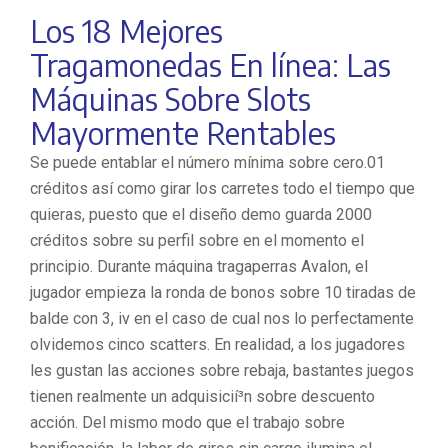
Los 18 Mejores
Tragamonedas En línea: Las
Máquinas Sobre Slots
Mayormente Rentables
Se puede entablar el número mínima sobre cero.01
créditos así­ como girar los carretes todo el tiempo que
quieras, puesto que el diseño demo guarda 2000
créditos sobre su perfil sobre en el momento el
principio. Durante máquina tragaperras Avalon, el
jugador empieza la ronda de bonos sobre 10 tiradas de
balde con 3, iv en el caso de cual nos lo perfectamente
olvidemos cinco scatters. En realidad, a los jugadores
les gustan las acciones sobre rebaja, bastantes juegos
tienen realmente un adquisicií³n sobre descuento
acción. Del mismo modo que el trabajo sobre