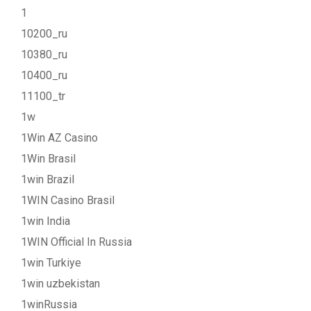
1
10200_ru
10380_ru
10400_ru
11100_tr
1w
1Win AZ Casino
1Win Brasil
1win Brazil
1WIN Casino Brasil
1win India
1WIN Official In Russia
1win Turkiye
1win uzbekistan
1winRussia