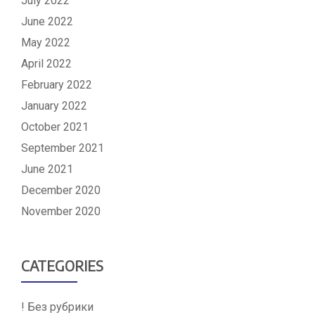
July 2022
June 2022
May 2022
April 2022
February 2022
January 2022
October 2021
September 2021
June 2021
December 2020
November 2020
CATEGORIES
! Без рубрики