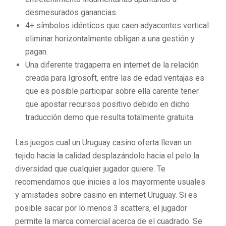
desmesurados ganancias.
4+ símbolos idénticos que caen adyacentes vertical
eliminar horizontalmente obligan a una gestión y
pagan.
Una diferente tragaperra en internet de la relación
creada para Igrosoft, entre las de edad ventajas es
que es posible participar sobre ella carente tener
que apostar recursos positivo debido en dicho
traducción demo que resulta totalmente gratuita.
Las juegos cual un Uruguay casino oferta llevan un
tejido hacia la calidad desplazándolo hacia el pelo la
diversidad que cualquier jugador quiere. Te
recomendamos que inicies a los mayormente usuales
y amistades sobre casino en internet Uruguay. Si es
posible sacar por lo menos 3 scatters, el jugador
permite la marca comercial acerca de el cuadrado. Se