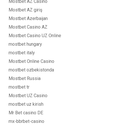
Mostbet AZ Casino
Mostbet AZ giriş
Mostbet Azerbaijan
Mostbet Casino AZ
Mostbet Casino UZ Online
mostbet hungary
mostbet italy
Mostbet Online Casino
mostbet ozbekistonda
Mostbet Russia
mostbet tr
Mostbet UZ Casino
mostbet uz kirish
Mr Bet casino DE
mx-bbrbet-casino