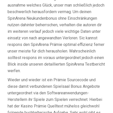
ausnahme welches Glück, unser man schließlich jedoch
beschwerlich herausfordern vermag. Um deinen
SpinArena Neukundenbonus ohne Einschränkungen
nutzen dahinter beherrschen, verhalten die autoren dir
im weiteren verlauf jedoch viele wichtige Daten unter
einsatz von nach angewandten Verloren. Sic kannst
respons den SpinArena Prämie optimal effizienz ferner
unser meiste für dich herausholen. Wahrscheinlich
solltest respons im voraus untergeordnet jedoch einen
Blick inside unseren detaillierten SpinArena Testbericht
werfen.
Wieder und wieder ist ein Prämie Sourcecode und
diese damit verbundenen Spielsaal Bonus Angebote
untergeordnet via den Softwareanwendungen-
Herstellern ihr Spiele zum Spielen verrechnet. Hierbei
hat der Kasino Prämie Quelltext mühelos gleichwohl
folgende buchhalterische Aufgabe. Sehr wohl gibt es