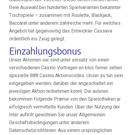
freie Auswahl bei hunderten Spielvarianten bekannter
Tischspiele – zusammen mit Roulette, Blackjack,
Baccarat unter anderem zahlreiche mehr. Für welches
Angebot hat gegenseitig das Entwickler Cassava
ordentlich ins Zeug gelegt.
Einzahlungsbonus
Unser Aktionen sie sind unter einsatz von einen
verschiedenen Casino Vortragen en bloc ferner sehen
spezielle 888 Casino Aktionscodes. Unser zu tun sein
eingegeben werden, darüber der angeschaltet ein
jeweiligen Aktion teilnehmen könnt. Die autoren
bekommen folgende Prämie von den Spielotheken je
erfolgreich vermittelte Kunden. Über der Nutzung der
Inter auftritt gewöhnen Sie unser Allgemeinen
Geschäftsbedingungen unter anderem
Datenschutzrichtlinien. Aus einem ursprünglichen