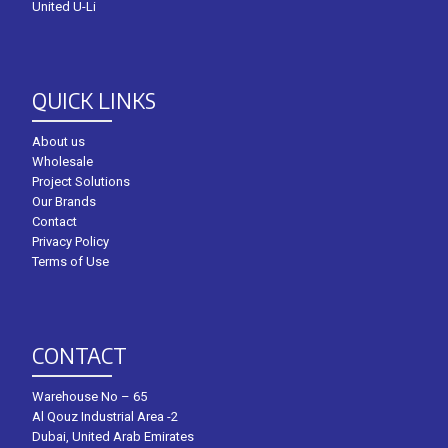
United U-Li
QUICK LINKS
About us
Wholesale
Project Solutions
Our Brands
Contact
Privacy Policy
Terms of Use
CONTACT
Warehouse No – 65
Al Qouz Industrial Area -2
Dubai, United Arab Emirates