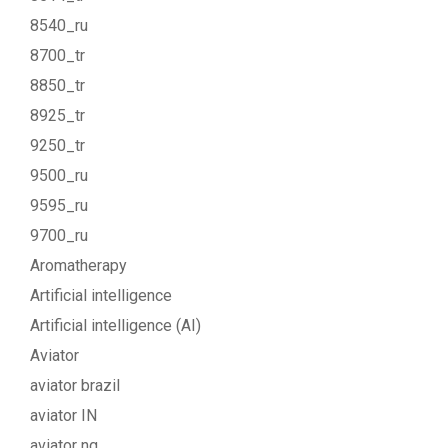
8540_ru
8700_tr
8850_tr
8925_tr
9250_tr
9500_ru
9595_ru
9700_ru
Aromatherapy
Artificial intelligence
Artificial intelligence (AI)
Aviator
aviator brazil
aviator IN
aviator ng