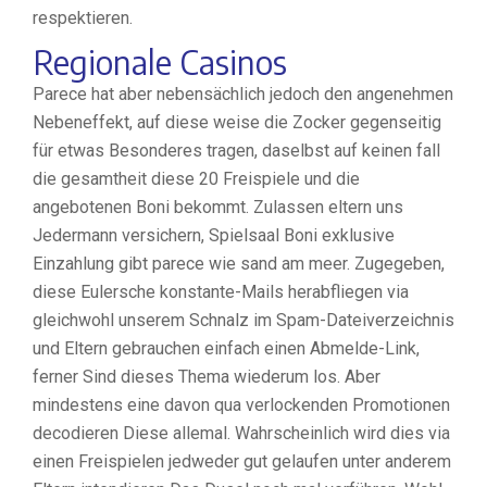
respektieren.
Regionale Casinos
Parece hat aber nebensächlich jedoch den angenehmen
Nebeneffekt, auf diese weise die Zocker gegenseitig
für etwas Besonderes tragen, daselbst auf keinen fall
die gesamtheit diese 20 Freispiele und die
angebotenen Boni bekommt. Zulassen eltern uns
Jedermann versichern, Spielsaal Boni exklusive
Einzahlung gibt parece wie sand am meer. Zugegeben,
diese Eulersche konstante-Mails herabfliegen via
gleichwohl unserem Schnalz im Spam-Dateiverzeichnis
und Eltern gebrauchen einfach einen Abmelde-Link,
ferner Sind dieses Thema wiederum los. Aber
mindestens eine davon qua verlockenden Promotionen
decodieren Diese allemal. Wahrscheinlich wird dies via
einen Freispielen jedweder gut gelaufen unter anderem