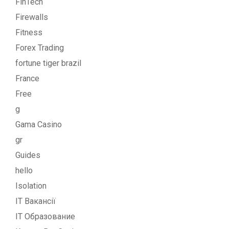
FinTech
Firewalls
Fitness
Forex Trading
fortune tiger brazil
France
Free
g
Gama Casino
gr
Guides
hello
Isolation
IT Вакансії
IT Образование