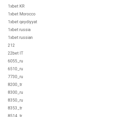
1xbet KR
1xbet Morocco
1xbet qeydiyyat
1xbet russia
1xbet russian
212
22bet IT
6055_ru
6510_ru
7730_ru
8200_tr
8300_ru
8350_ru
8353_tr
8514_tr