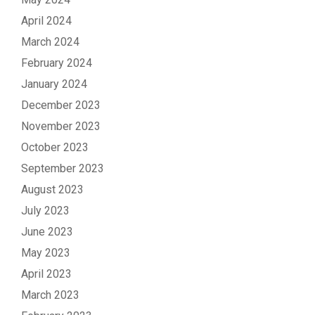
April 2024
March 2024
February 2024
January 2024
December 2023
November 2023
October 2023
September 2023
August 2023
July 2023
June 2023
May 2023
April 2023
March 2023