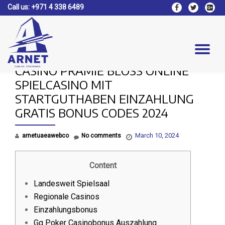
Call us:
+971 4 338 6489
fa-
fa-
fa-
facebook
twitter
google
Skip
plus-
to
square
content
Tog
CASINO PRÄMIE BLOSS ONLINE S
nav
PIELCASINO MIT S
TARTGUTHABEN EINZAHLUNG G
RATIS BONUS CODES 2024
March 10, 2024
arnetuaeawebco
No comments
Content
Landesweit Spielsaal
Regionale Casinos
Einzahlungsbonus
Gg Poker Casinobonus Auszahlung