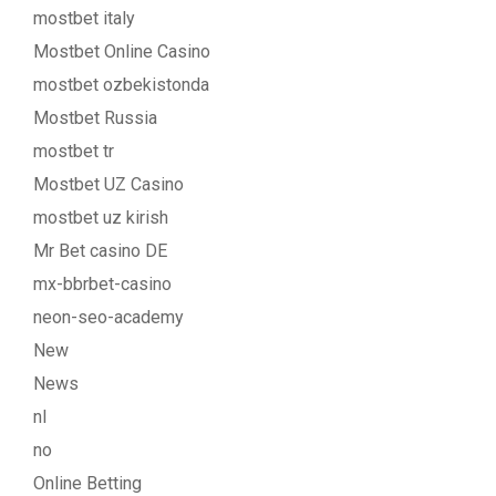
mostbet italy
Mostbet Online Casino
mostbet ozbekistonda
Mostbet Russia
mostbet tr
Mostbet UZ Casino
mostbet uz kirish
Mr Bet casino DE
mx-bbrbet-casino
neon-seo-academy
New
News
nl
no
Online Betting