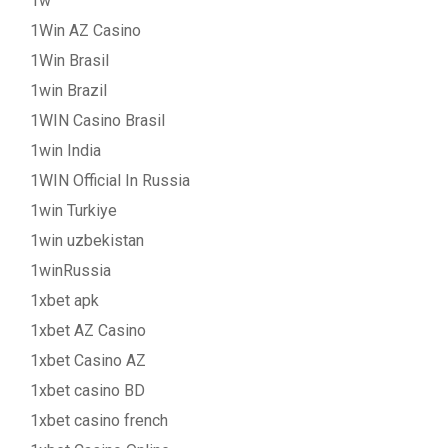
1w
1Win AZ Casino
1Win Brasil
1win Brazil
1WIN Casino Brasil
1win India
1WIN Official In Russia
1win Turkiye
1win uzbekistan
1winRussia
1xbet apk
1xbet AZ Casino
1xbet Casino AZ
1xbet casino BD
1xbet casino french