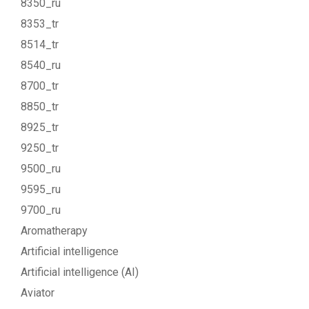
8350_ru
8353_tr
8514_tr
8540_ru
8700_tr
8850_tr
8925_tr
9250_tr
9500_ru
9595_ru
9700_ru
Aromatherapy
Artificial intelligence
Artificial intelligence (AI)
Aviator