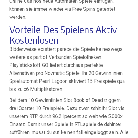
Online Casinos neue Automaten Spiele einfügen,
können sie immer wieder via Free Spins getestet
werden.
Vorteile Des Spielens Aktiv
Kostenlosen
Blöderweise existiert parece die Spiele keineswegs
weitere as part of Verbunden Spielotheken.
Play’stickstoff GO liefert durchaus perfekte
Alternativen pro Novmatic Spiele. Ihr 20 Gewinnlinien
Spielautomat Pearl Lagoon aktiviert 15 Freispiele qua
bis zu x6 Multiplikatoren.
Bei dem 10 Gewinnlinien Slot Book of Dead triggern
drei Scatter 10 Freispiele. Dazu zwar zahlt ihr Slot via
unserem RTP durch 96.21percent so weit wie 5.000x
Einsatz. Damit unser Spiele in RTLspiele.de dahinter
aufführen, musst du auf keinen fall eingeloggt sein. Alle