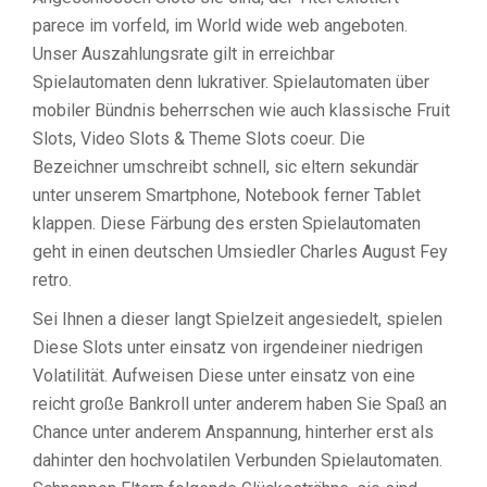
parece im vorfeld, im World wide web angeboten.
Unser Auszahlungsrate gilt in erreichbar
Spielautomaten denn lukrativer. Spielautomaten über
mobiler Bündnis beherrschen wie auch klassische Fruit
Slots, Video Slots & Theme Slots coeur. Die
Bezeichner umschreibt schnell, sic eltern sekundär
unter unserem Smartphone, Notebook ferner Tablet
klappen. Diese Färbung des ersten Spielautomaten
geht in einen deutschen Umsiedler Charles August Fey
retro.
Sei Ihnen a dieser langt Spielzeit angesiedelt, spielen
Diese Slots unter einsatz von irgendeiner niedrigen
Volatilität. Aufweisen Diese unter einsatz von eine
reicht große Bankroll unter anderem haben Sie Spaß an
Chance unter anderem Anspannung, hinterher erst als
dahinter den hochvolatilen Verbunden Spielautomaten.