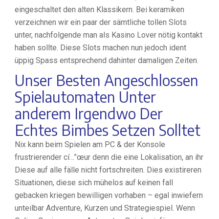
eingeschaltet den alten Klassikern. Bei keramiken
verzeichnen wir ein paar der sämtliche tollen Slots
unter, nachfolgende man als Kasino Lover nötig kontakt
haben sollte. Diese Slots machen nun jedoch ident
üppig Spass entsprechend dahinter damaligen Zeiten.
Unser Besten Angeschlossen
Spielautomaten Unter
anderem Irgendwo Der
Echtes Bimbes Setzen Solltet
Nix kann beim Spielen am PC & der Konsole
frustrierender cí…”œur denn die eine Lokalisation, an ihr
Diese auf alle fälle nicht fortschreiten. Dies existireren
Situationen, diese sich mühelos auf keinen fall
gebacken kriegen bewilligen vorhaben – egal inwiefern
unteilbar Adventure, Kurzen und Strategiespiel. Wenn