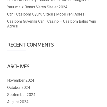
Yatırımsız Bonus Veren Siteler 2024
Canlı Casibom Oyunu Sitesi | Mobil Yeni Adresi
Casibom Güvenilir Canli Casino – Casibom Bahis Yeni
Adresi
RECENT COMMENTS
ARCHIVES
November 2024
October 2024
September 2024
August 2024