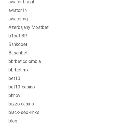
aviator brazil
aviator IN
aviator ng
Azerbajany Mostbet
b1bet BR
Bankobet
Basaribet
bbrbet colombia
bbrbet mx
bet10
bet10-casino
bhnov
bizzo casino
black-seo-links
blog