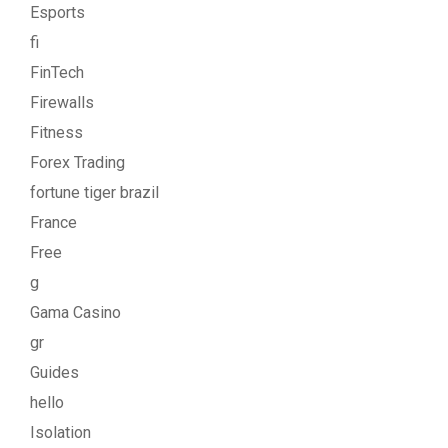
Esports
fi
FinTech
Firewalls
Fitness
Forex Trading
fortune tiger brazil
France
Free
g
Gama Casino
gr
Guides
hello
Isolation