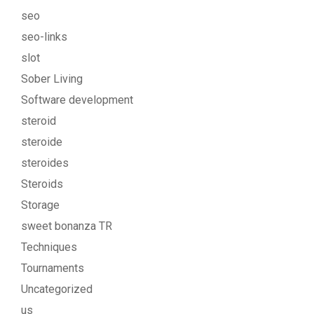
seo
seo-links
slot
Sober Living
Software development
steroid
steroide
steroides
Steroids
Storage
sweet bonanza TR
Techniques
Tournaments
Uncategorized
us