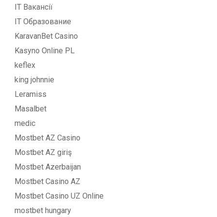
IT Вакансії
IT Образование
KaravanBet Casino
Kasyno Online PL
keflex
king johnnie
Leramiss
Masalbet
medic
Mostbet AZ Casino
Mostbet AZ giriş
Mostbet Azerbaijan
Mostbet Casino AZ
Mostbet Casino UZ Online
mostbet hungary