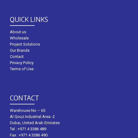
QUICK LINKS
About us
Wholesale
Project Solutions
Our Brands
Contact
Privacy Policy
Terms of Use
CONTACT
Warehouse No – 65
Al Qouz Industrial Area -2
Dubai, United Arab Emirates
Tel :
+971 4 3386 489
Fax : +971 4 3386 490