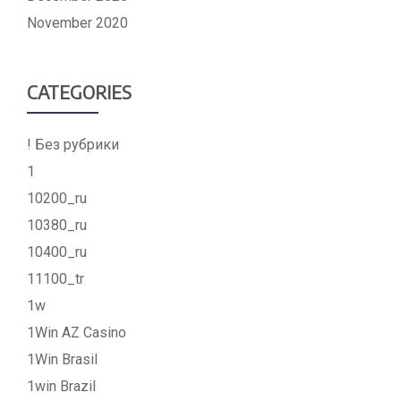
November 2020
CATEGORIES
! Без рубрики
1
10200_ru
10380_ru
10400_ru
11100_tr
1w
1Win AZ Casino
1Win Brasil
1win Brazil