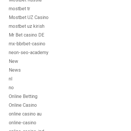
mostbet tr
Mostbet UZ Casino
mostbet uz kirish
Mr Bet casino DE
mx-bbrbet-casino
neon-seo-academy
New
News
nl
no
Online Betting
Online Casino
online casino au
online-casino