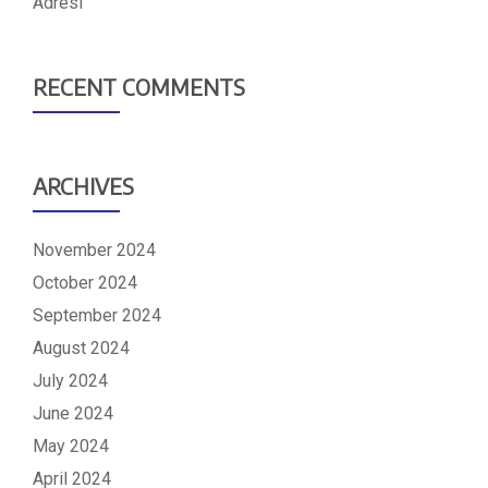
Adresi
RECENT COMMENTS
ARCHIVES
November 2024
October 2024
September 2024
August 2024
July 2024
June 2024
May 2024
April 2024