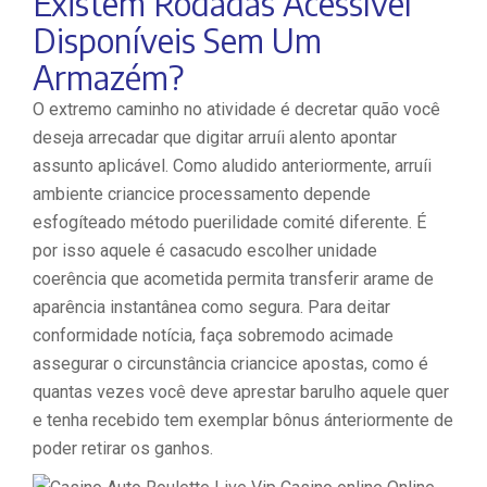
Existem Rodadas Acessível
Disponíveis Sem Um
Armazém?
O extremo caminho no atividade é decretar quão você
deseja arrecadar que digitar arruíi alento apontar
assunto aplicável. Como aludido anteriormente, arruíi
ambiente criancice processamento depende
esfogíteado método puerilidade comité diferente. É
por isso aquele é casacudo escolher unidade
coerência que acometida permita transferir arame de
aparência instantânea como segura. Para deitar
conformidade notícia, faça sobremodo acimade
assegurar o circunstância criancice apostas, como é
quantas vezes você deve aprestar barulho aquele quer
e tenha recebido tem exemplar bônus ánteriormente de
poder retirar os ganhos.