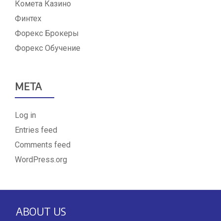
Комета Казино
Финтех
Форекс Брокеры
Форекс Обучение
META
Log in
Entries feed
Comments feed
WordPress.org
ABOUT US