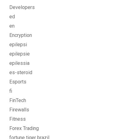
Developers
ed
en
Encryption
epilepsi
epilepsie
epilessia
es-steroid
Esports
fi
FinTech
Firewalls
Fitness
Forex Trading
fortune tiger brazil