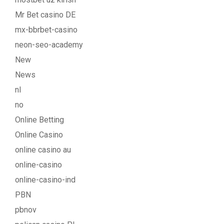
Mr Bet casino DE
mx-bbrbet-casino
neon-seo-academy
New
News
nl
no
Online Betting
Online Casino
online casino au
online-casino
online-casino-ind
PBN
pbnov