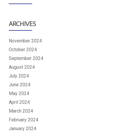
ARCHIVES
November 2024
October 2024
September 2024
August 2024
July 2024
June 2024
May 2024
April 2024
March 2024
February 2024
January 2024