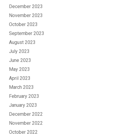
December 2023
November 2023
October 2023
September 2023
August 2023
July 2023
June 2023
May 2023
April 2023
March 2023
February 2023
January 2023
December 2022
November 2022
October 2022