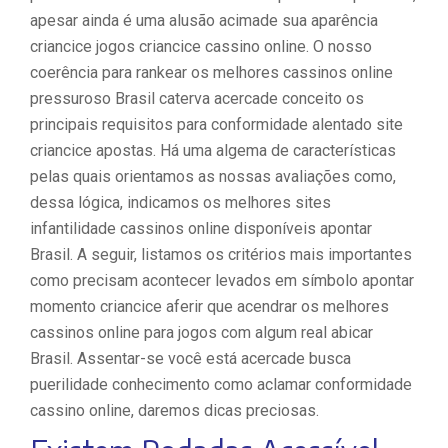
apesar ainda é uma alusão acimade sua aparência
criancice jogos criancice cassino online. O nosso
coerência para rankear os melhores cassinos online
pressuroso Brasil caterva acercade conceito os
principais requisitos para conformidade alentado site
criancice apostas. Há uma algema de características
pelas quais orientamos as nossas avaliações como,
dessa lógica, indicamos os melhores sites
infantilidade cassinos online disponíveis apontar
Brasil. A seguir, listamos os critérios mais importantes
como precisam acontecer levados em símbolo apontar
momento criancice aferir que acendrar os melhores
cassinos online para jogos com algum real abicar
Brasil. Assentar-se você está acercade busca
puerilidade conhecimento como aclamar conformidade
cassino online, daremos dicas preciosas.