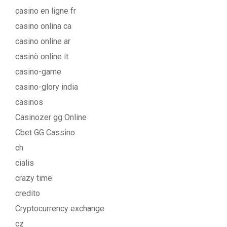
casino en ligne fr
casino onlina ca
casino online ar
casinò online it
casino-game
casino-glory india
casinos
Casinozer gg Online
Cbet GG Cassino
ch
cialis
crazy time
credito
Cryptocurrency exchange
cz