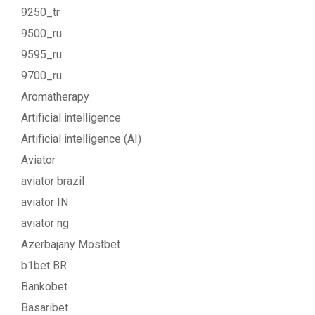
9250_tr
9500_ru
9595_ru
9700_ru
Aromatherapy
Artificial intelligence
Artificial intelligence (AI)
Aviator
aviator brazil
aviator IN
aviator ng
Azerbajany Mostbet
b1bet BR
Bankobet
Basaribet