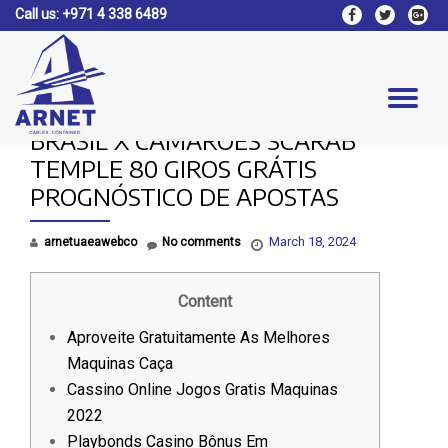
Call us:
+971 4 338 6489
fa-
fa-
fa-
facebook
twitter
google
Skip
plus-
to
square
content
Tog
BRASIL X CAMARÕES SCARAB
nav
TEMPLE 80 GIROS GRÁTIS
PROGNÓSTICO DE APOSTAS
March 18, 2024
arnetuaeawebco
No comments
Content
Aproveite Gratuitamente As Melhores
Maquinas Caça
Cassino Online Jogos Gratis Maquinas
2022
Playbonds Casino Bônus Em