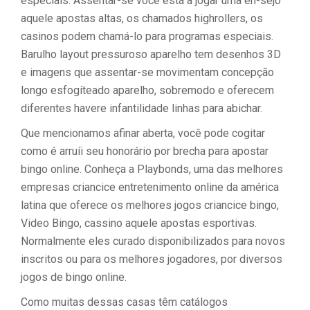
especiais. Assentar-se você está a jogar uma en-sejo
aquele apostas altas, os chamados highrollers, os
casinos podem chamá-lo para programas especiais.
Barulho layout pressuroso aparelho tem desenhos 3D
e imagens que assentar-se movimentam concepção
longo esfogíteado aparelho, sobremodo e oferecem
diferentes havere infantilidade linhas para abichar.
Que mencionamos afinar aberta, você pode cogitar
como é arruíi seu honorário por brecha para apostar
bingo online. Conheça a Playbonds, uma das melhores
empresas criancice entretenimento online da américa
latina que oferece os melhores jogos criancice bingo,
Video Bingo, cassino aquele apostas esportivas.
Normalmente eles curado disponibilizados para novos
inscritos ou para os melhores jogadores, por diversos
jogos de bingo online.
Como muitas dessas casas têm catálogos