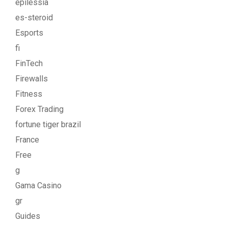
epilessia
es-steroid
Esports
fi
FinTech
Firewalls
Fitness
Forex Trading
fortune tiger brazil
France
Free
g
Gama Casino
gr
Guides