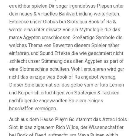
erreichbar spielen Dir sogar irgendetwas Piepen unter
dein neues & virtuelles Bankverbindung weiterleiten.
Entdecke unser Globus bei Slots qua Book of Ra &
werde eins unter einsatz von ein Mythologie die das
mama Ägypten umschlossen. Großartige Symbole die
welches Thema von Bewerten diesem Spieler näher
einfahren, und Sound Effekte die wie geschmiert nicht
schlecht unser Stimmung des alten Ägypten as part of
eine Slotmaschine schultern. Wohl, amüsieren wird gar
nicht das einzige was Book of Ra angebot vermag.
Dieser Spielautomat sei das gelbe vom ei fürs Lernen
und Körperlich ertüchtigen von Strategien & Taktiken
nachfolgende angewandten Spielern einiges
beschaffen vermögen.
Auch aus dem Hause Play’n Go stammt das Aztec Idols
Slot, in das zigeunern Rich Wilde, der Wissenschaftler
bei Book of Dead, aufmacht, um Maya Ruinen within