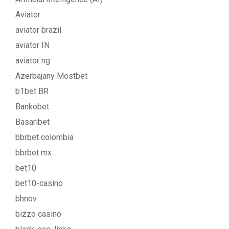
Aviator
aviator brazil
aviator IN
aviator ng
Azerbajany Mostbet
b1bet BR
Bankobet
Basaribet
bbrbet colombia
bbrbet mx
bet10
bet10-casino
bhnov
bizzo casino