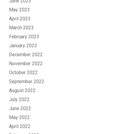
June 2023
May 2023
April 2023
March 2023
February 2023
January 2023
December 2022
November 2022
October 2022
September 2022
August 2022
July 2022
June 2022
May 2022
April 2022