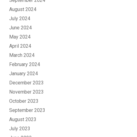
September 2024
August 2024
July 2024
June 2024
May 2024
April 2024
March 2024
February 2024
January 2024
December 2023
November 2023
October 2023
September 2023
August 2023
July 2023