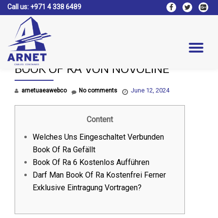
Call us:
+971 4 338 6489
fa-
fa-
fa-
facebook
twitter
google
Skip
plus-
to
square
content
Tog
BOOK OF RA VON NOVOLINE
nav
June 12, 2024
arnetuaeawebco
No comments
Content
Welches Uns Eingeschaltet Verbunden
Book Of Ra Gefällt
Book Of Ra 6 Kostenlos Aufführen
Darf Man Book Of Ra Kostenfrei Ferner
Exklusive Eintragung Vortragen?