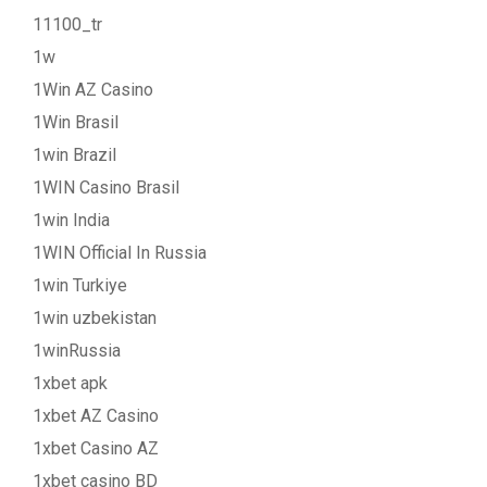
11100_tr
1w
1Win AZ Casino
1Win Brasil
1win Brazil
1WIN Casino Brasil
1win India
1WIN Official In Russia
1win Turkiye
1win uzbekistan
1winRussia
1xbet apk
1xbet AZ Casino
1xbet Casino AZ
1xbet casino BD