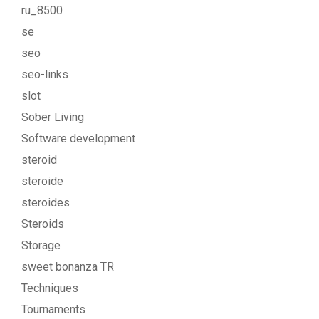
ru_8500
se
seo
seo-links
slot
Sober Living
Software development
steroid
steroide
steroides
Steroids
Storage
sweet bonanza TR
Techniques
Tournaments