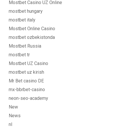
Mostbet Casino UZ Online
mostbet hungary
mostbet italy
Mostbet Online Casino
mostbet ozbekistonda
Mostbet Russia
mostbet tr
Mostbet UZ Casino
mostbet uz kirish
Mr Bet casino DE
mx-bbrbet-casino
neon-seo-academy
New
News
nl