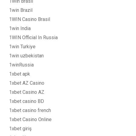
1Win Brasil
1win Brazil
1WIN Casino Brasil
1win India
1WIN Official In Russia
1win Turkiye
1win uzbekistan
1winRussia
1xbet apk
1xbet AZ Casino
1xbet Casino AZ
1xbet casino BD
1xbet casino french
1xbet Casino Online
1xbet giriş