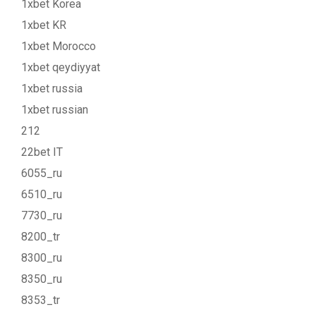
1xbet Korea
1xbet KR
1xbet Morocco
1xbet qeydiyyat
1xbet russia
1xbet russian
212
22bet IT
6055_ru
6510_ru
7730_ru
8200_tr
8300_ru
8350_ru
8353_tr