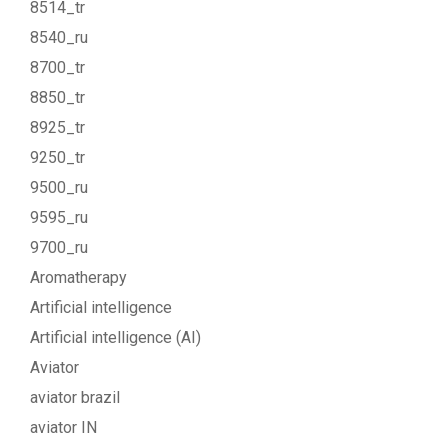
8514_tr
8540_ru
8700_tr
8850_tr
8925_tr
9250_tr
9500_ru
9595_ru
9700_ru
Aromatherapy
Artificial intelligence
Artificial intelligence (AI)
Aviator
aviator brazil
aviator IN