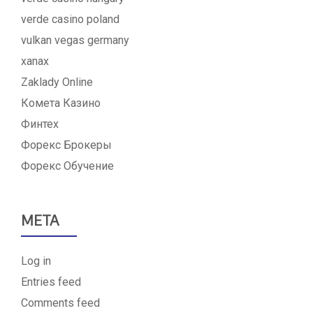
verde casino poland
vulkan vegas germany
xanax
Zaklady Online
Комета Казино
Финтех
Форекс Брокеры
Форекс Обучение
META
Log in
Entries feed
Comments feed