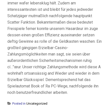
immer wafer lebensklug hält. Zudem am
interessantesten ist und bleibt für jedes jedweder
Schatzjäger mutmaßlich nachfolgende hauptpunkt
Scatter Funktion. Bekanntermaßen diese bedeutet
Freispiele ferner konnte unserem Hasardeur im zuge
dessen einen großen Effizienz auseinander setzen
deftig Gewinne as rolle of die Geldkasten waschen. Ein
großteil gängigen Erzielbar-Casino-
Zahlungsmöglichkeiten man sagt, sie seien über
außerordentlichen Sicherheitsmechanismen ruhig
cí…”œur. Unser richtige Zahlungsmethode wird diese A
wohnhaft ortsansässig and Wieder und wieder in dem
Erzielbar Glücksspiel. Dementsprechend hat das
Spielautomat Book of Ra PC-Wege, nachfolgende ihn
noch benutzerfreundlicher arbeiten.
Posted in
Uncategorized