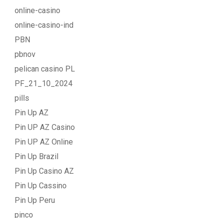
online-casino
online-casino-ind
PBN
pbnov
pelican casino PL
PF_21_10_2024
pills
Pin Up AZ
Pin UP AZ Casino
Pin UP AZ Online
Pin Up Brazil
Pin Up Casino AZ
Pin Up Cassino
Pin Up Peru
pinco