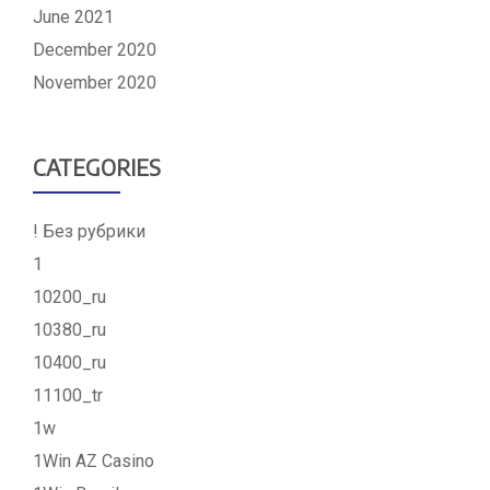
June 2021
December 2020
November 2020
CATEGORIES
! Без рубрики
1
10200_ru
10380_ru
10400_ru
11100_tr
1w
1Win AZ Casino