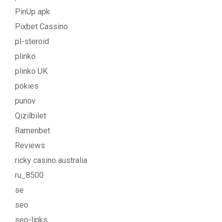
PinUp apk
Pixbet Cassino
pl-steroid
plinko
plinko UK
pokies
punov
Qizilbilet
Ramenbet
Reviews
ricky casino australia
ru_8500
se
seo
seo-links