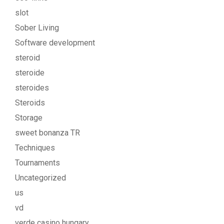
slot
Sober Living
Software development
steroid
steroide
steroides
Steroids
Storage
sweet bonanza TR
Techniques
Tournaments
Uncategorized
us
vd
verde casino hungary