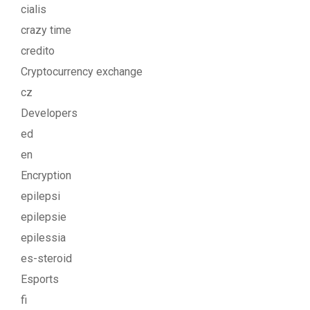
cialis
crazy time
credito
Cryptocurrency exchange
cz
Developers
ed
en
Encryption
epilepsi
epilepsie
epilessia
es-steroid
Esports
fi